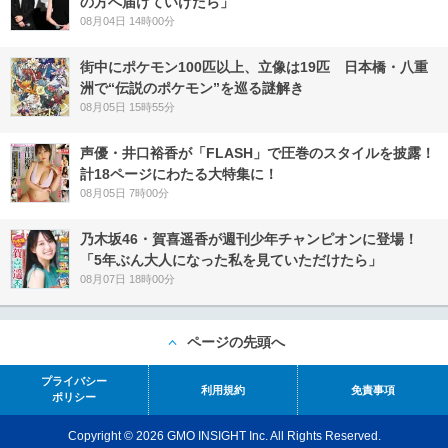
の方へ届けていけたら」
08月04日 14時00分
街中にポケモン100匹以上、立像は19匹 日本橋・八重
洲で“伝説のポケモン”を巡る謎解き
08月05日 15時55分
声優・井口裕香が「FLASH」で圧巻のスタイルを披露！
計18ページにわたる大特集に！
08月05日 7時00分
乃木坂46・賀喜遥香が週刊少年チャンピオンに登場！
「5年ぶん大人になった私を見ていただけたら」
08月07日 18時00分
ページの先頭へ
プライバシー
利用規約
免責事項
ポリシー
Copyright © 2026 GMO INSIGHT Inc. All Rights Reserved.