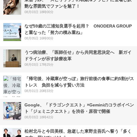
艶な雰囲気でファンを魅了！
08月03日 18時00分
なぜ59歳の三浦知良選手を起用？ ONODERA GROUP
と重なった「努力の積み重ね」
08月05日 16時00分
うつ病治療、「医師任せ」から共同意思決定へ 新ガイ
ドラインが示す診療改革
08月03日 17時25分
「帰宅後、冷蔵庫が空っぽ」旅行前後の食事に約5割がス
トレス 負担を減らす賢い方法
08月01日 20時33分
Google、「ドラゴンクエスト」×Geminiのコラボイベン
ト「ジェミニクエスト」を渋谷・原宿で開催
08月03日 18時42分
松村北斗と今田美桜、急逝した東野圭吾氏へ誓う「多く