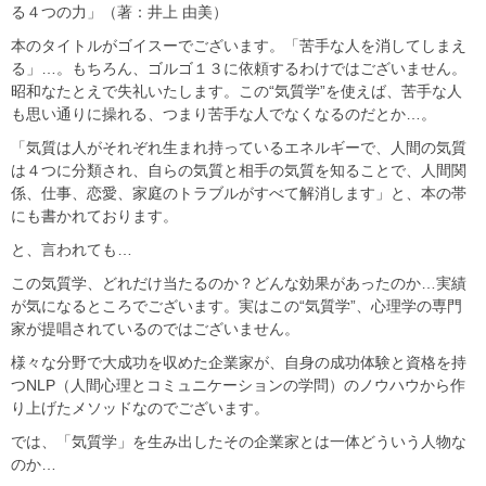
る４つの力」（著：井上 由美）
本のタイトルがゴイスーでございます。「苦手な人を消してしまえ
る」…。もちろん、ゴルゴ１３に依頼するわけではございません。
昭和なたとえで失礼いたします。この“気質学”を使えば、苦手な人
も思い通りに操れる、つまり苦手な人でなくなるのだとか…。
「気質は人がそれぞれ生まれ持っているエネルギーで、人間の気質
は４つに分類され、自らの気質と相手の気質を知ることで、人間関
係、仕事、恋愛、家庭のトラブルがすべて解消します」と、本の帯
にも書かれております。
と、言われても…
この気質学、どれだけ当たるのか？どんな効果があったのか…実績
が気になるところでございます。実はこの“気質学”、心理学の専門
家が提唱されているのではございません。
様々な分野で大成功を収めた企業家が、自身の成功体験と資格を持
つNLP（人間心理とコミュニケーションの学問）のノウハウから作
り上げたメソッドなのでございます。
では、「気質学」を生み出したその企業家とは一体どういう人物な
のか…