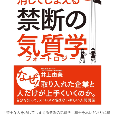
「苦手な人を消してしまえる禁断の気質学―相手を思いどおりに操