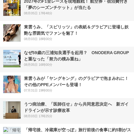
2027年のF1全レースを現地観戦！ 航空券・宿泊費付き
「夢のシーズンチケット」が当たる
08月05日 17時48分
東雲うみ、「スピリッツ」の表紙＆グラビアに登場し妖
艶な雰囲気でファンを魅了！
08月03日 18時00分
なぜ59歳の三浦知良選手を起用？ ONODERA GROUP
と重なった「努力の積み重ね」
08月05日 16時00分
東雲うみが「ヤングキング」のグラビアで泡まみれに！
その他のPPEメンバーも登場！
07月31日 19時00分
うつ病治療、「医師任せ」から共同意思決定へ 新ガイ
ドラインが示す診療改革
08月03日 17時25分
「帰宅後、冷蔵庫が空っぽ」旅行前後の食事に約5割がス