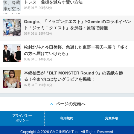
トレス 負担を減らす賢い方法
08月01日 20時33分
Google、「ドラゴンクエスト」×Geminiのコラボイベン
ト「ジェミニクエスト」を渋谷・原宿で開催
08月03日 18時42分
松村北斗と今田美桜、急逝した東野圭吾氏へ誓う「多く
の方へ届けていけたら」
08月04日 14時00分
本郷柚巴が「BLT MONSTER Round 9」の表紙を飾
る！今までにはないグラビアを掲載！
07月31日 19時00分
ページの先頭へ
プライバシー
利用規約
免責事項
ポリシー
Copyright © 2026 GMO INSIGHT Inc. All Rights Reserved.