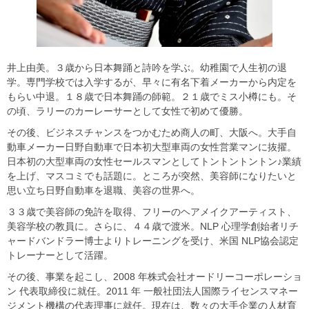
井上由美。３歳から日本舞踊と詩吟を学ぶ。幼稚園で人生初の退
学。専門学校では入学するが、早々に有名下着メーカーから内定を
もらい中退。１８歳で日本舞踊の師範。２１歳でミス小樽にも。そ
の頃、ラリーのカーレーサーとして女性で初めて優勝。
その後、ビジネスチャンスをつかむため商人の町、大阪へ。大手自
動車メーカー日野自動車で日本初大型車両の女性営業マンに抜擢。
日本初の大型車両の女性セールスマンとしてトントントントン♪業績
を上げ、マスコミでも話題に。ところが突然、美容師になりたいと
思い立ち日野自動車を退職、美容の世界へ。
３３歳で美容師の免許を取得、フリーのヘアメイクアーティスト、
美容学校の教員に。さらに、４４歳で渡米。NLP 心理学創始者リチ
ャードバンドラー博士よりトレーニングを受け、米国 NLP協会認定
トレーナーとして活躍。
その後、事業を起こし、2008 年株式会社オードリーコーポレーショ
ン 代表取締役に就任。2011 年 一般社団法人国際ライセンスマネー
ジメント機構の代表理事に就任。現在は、数々の大手企業の人材育