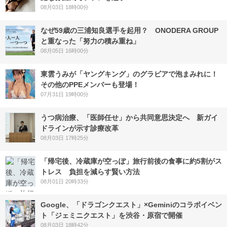
08月03日 18時00分
なぜ59歳の三浦知良選手を起用？ ONODERA GROUP
と重なった「努力の積み重ね」
08月05日 16時00分
東雲うみが「ヤングキング」のグラビアで泡まみれに！
その他のPPEメンバーも登場！
07月31日 19時00分
うつ病治療、「医師任せ」から共同意思決定へ 新ガイ
ドラインが示す診療改革
08月03日 17時25分
「帰宅後、冷蔵庫が空っぽ」旅行前後の食事に約5割がス
トレス 負担を減らす賢い方法
08月01日 20時33分
Google、「ドラゴンクエスト」×Geminiのコラボイベン
ト「ジェミニクエスト」を渋谷・原宿で開催
08月03日 18時42分