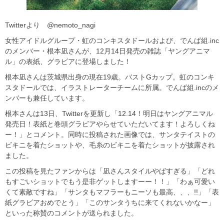
Twitterより @nemoto_nagi
女性アイドルグループ・虹のコンキスタドールおよび、でんぱ組.inc
のメンバー・根本凪さんが、12月14日発売の雑誌「ヤングアニマ
ル」の表紙、グラビアに登場しました！
根本凪さんは茨城県出身の現在19歳。バストGカップ。虹のコンキ
スタドールでは、イラストレーターチームに所属。でんぱ組.incのメ
ンバーも兼任しています。
根本さんは13日、Twitterを更新し「12.14！明日はヤングアニマル
発売日！表紙と巻頭グラビアやらせていただいてます！よろしくね
ー！」とコメント。同時に投稿された画像では、サンタテイストの
ビキニを着たショットや、毛糸のビキニを着たショットが披露され
ました。
この投稿を見たファンからは「凪さんスタイルやばすぎる」「どれ
もすごいショットでもう是非ゲットしますーー！！」「わぁ可愛い
くて素敵ですね」「サンタもマフラーもニーソも最高、、、!!」「表
紙グラビアおめでとう」「このサンタうちに来てくれないかなー」
といった称賛のコメントが送られました。