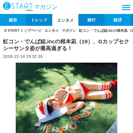
マガジン
総合
トレンド
旅行
経済
エンタメ
E START トップページ
エンタメ
マガジン
虹コン・でんぱ組.incの根本凪
虹コン・でんぱ組.incの根本凪（19）、Gカップセク
シーサンタ姿が最高過ぎる！
2018-12-14 19:32:35