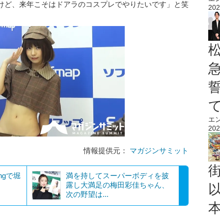
けど、来年こそはドアラのコスプレでやりたいです」と笑
202
エ
202
情報提供元：
マガジンサミット
dingで堀
満を持してスーパーボディを披
露し大満足の梅田彩佳ちゃん、
次の野望は...