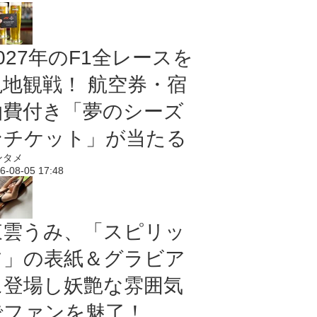
027年のF1全レースを
現地観戦！ 航空券・宿
泊費付き「夢のシーズ
ンチケット」が当たる
ンタメ
6-08-05 17:48
東雲うみ、「スピリッ
ツ」の表紙＆グラビア
に登場し妖艶な雰囲気
でファンを魅了！