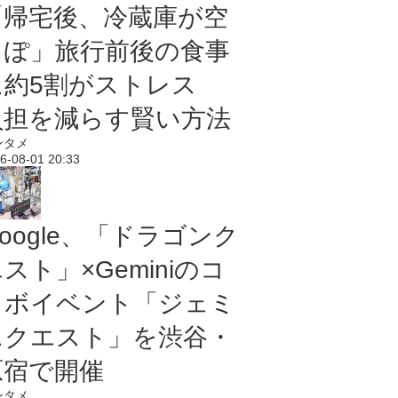
「帰宅後、冷蔵庫が空
っぽ」旅行前後の食事
に約5割がストレス
負担を減らす賢い方法
ンタメ
6-08-01 20:33
oogle、「ドラゴンク
スト」×Geminiのコ
ラボイベント「ジェミ
ニクエスト」を渋谷・
原宿で開催
ンタメ