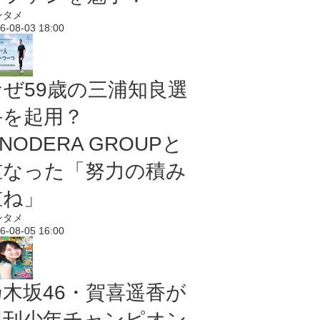
ンタメ
6-08-03 18:00
なぜ59歳の三浦知良選
手を起用？
NODERA GROUPと
重なった「努力の積み
重ね」
ンタメ
6-08-05 16:00
乃木坂46・賀喜遥香が
週刊少年チャンピオン