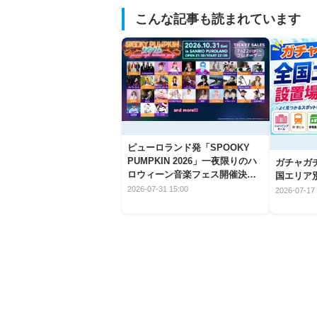
こんな記事も読まれています
ピューロランド発「SPOOKY
PUMPKIN 2026」一夜限りのハ
ガチャガ
ロウィーン音楽フェス開催決
国エリア別
定！
2026-07-31 15:00
2026-07-17 