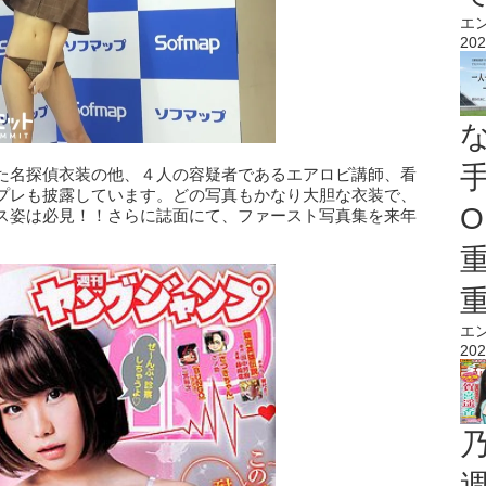
エ
202
た名探偵衣装の他、４人の容疑者であるエアロビ講師、看
プレも披露しています。どの写真もかなり大胆な衣装で、
O
ス姿は必見！！さらに誌面にて、ファースト写真集を来年
エ
202