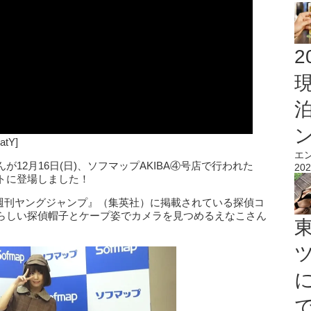
2
atY]
エ
12月16日(日)、ソフマップAKIBA④号店で行われた
202
トに登場しました！
た『週刊ヤングジャンプ』（集英社）に掲載されている探偵コ
らしい探偵帽子とケープ姿でカメラを見つめるえなこさん