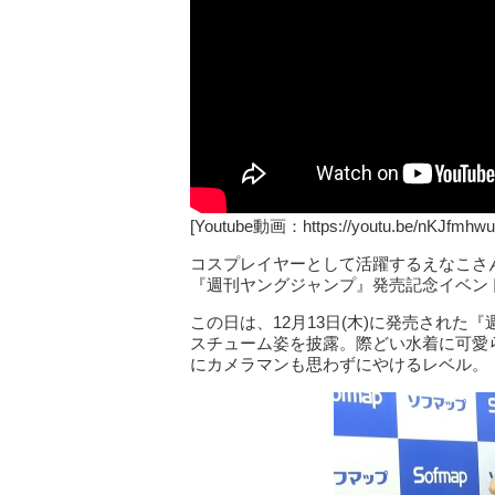
[Youtube動画：https://youtu.be/nKJfmhwu
コスプレイヤーとして活躍するえなこさんが
『週刊ヤングジャンプ』発売記念イベン
この日は、12月13日(木)に発売され
スチューム姿を披露。際どい水着に可愛
にカメラマンも思わずにやけるレベル。