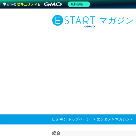
無料診断
マガジン
E START トップページ
>
エンタメ
>
マガジン
総合