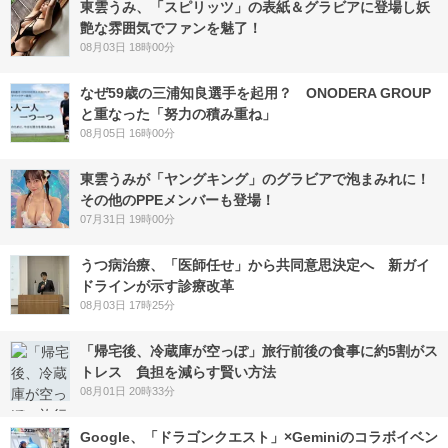
東雲うみ、「スピリッツ」の表紙＆グラビアに登場し妖
艶な雰囲気でファンを魅了！
08月03日 18時00分
なぜ59歳の三浦知良選手を起用？ ONODERA GROUP
と重なった「努力の積み重ね」
08月05日 16時00分
東雲うみが「ヤングキング」のグラビアで泡まみれに！
その他のPPEメンバーも登場！
07月31日 19時00分
うつ病治療、「医師任せ」から共同意思決定へ 新ガイ
ドラインが示す診療改革
08月03日 17時25分
「帰宅後、冷蔵庫が空っぽ」旅行前後の食事に約5割がス
トレス 負担を減らす賢い方法
08月01日 20時33分
Google、「ドラゴンクエスト」×Geminiのコラボイベン