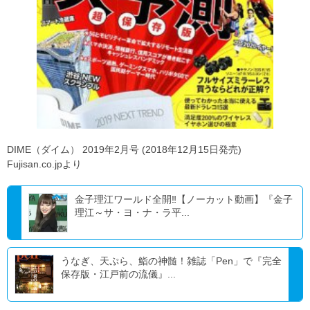
DIME（ダイム） 2019年2月号 (2018年12月15日発売)
Fujisan.co.jpより
金子理江ワールド全開‼【ノーカット動画】『金子
理江～サ・ヨ・ナ・ラ平...
うなぎ、天ぷら、鮨の神髄！雑誌「Pen」で『完全
保存版・江戸前の流儀』...