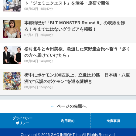
ト「ジェミニクエスト」を渋谷・原宿で開催
08月03日 18時42分
本郷柚巴が「BLT MONSTER Round 9」の表紙を飾
る！今までにはないグラビアを掲載！
07月31日 19時00分
松村北斗と今田美桜、急逝した東野圭吾氏へ誓う「多く
の方へ届けていけたら」
08月04日 14時00分
街中にポケモン100匹以上、立像は19匹 日本橋・八重
洲で“伝説のポケモン”を巡る謎解き
08月05日 15時55分
ページの先頭へ
プライバシー
利用規約
免責事項
ポリシー
Copyright © 2026 GMO INSIGHT Inc. All Rights Reserved.