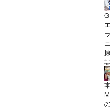
G
エ
エ
202
M