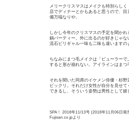
メリークリスマスはメイクも特別らしく
店でディナーとかもあると思うので、目
備万端なりや。
しかし今年のクリスマスの予定を聞かれ
鍋パーティー。外に出るのが好きじゃな
流石ビリギャル一味も二味も違いますの
ちなみにまつ毛メイクは「ビューラーで
すると形が崩れない。アイラインはまつ
それを聞いた同席のイケメン俳優・杉野
ビックリ。それだけ女性が自分を見せて
できるし、そういう姿勢は男性として嬉
SPA！ 2018年11/13号 (2018年11月06日発
Fujisan.co.jpより