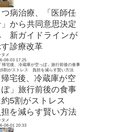
うつ病治療、「医師任
せ」から共同意思決定
へ 新ガイドラインが
示す診療改革
ンタメ
6-08-03 17:25
「帰宅後、冷蔵庫が空
っぽ」旅行前後の食事
に約5割がストレス
負担を減らす賢い方法
ンタメ
6-08-01 20:33