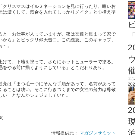
「クリスマスはイルミネーションを見に行ったり、暗いお
元は濃くして、気合を入れてしっかりメイク」と心構え準
ると「お仕事が入っていますが、夜は友達と集まって家で
「
いから」とビックリ仰天告白。この緩急、このギャップ、
ぉ～。
上げて、下地を塗って、さらにホットビューラーで塗る。
毛をやる前に描くようにしている」とこだわりあり。
エ
遥亮は「まつ毛一つにそんな手順があって、名前があって
202
くることは凄い。そこに行きつくまでの女性の努力は尊敬
しい」となんかシミジミしていた。
2
売)
情報提供元：
マガジンサミット