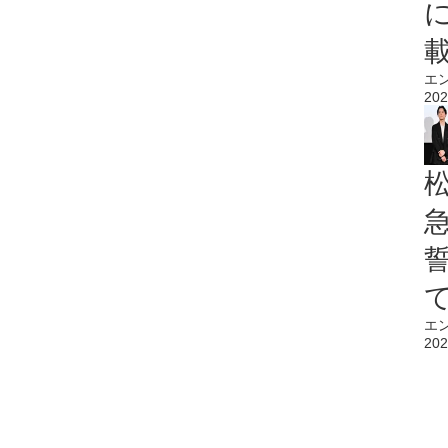
エ
202
エ
202