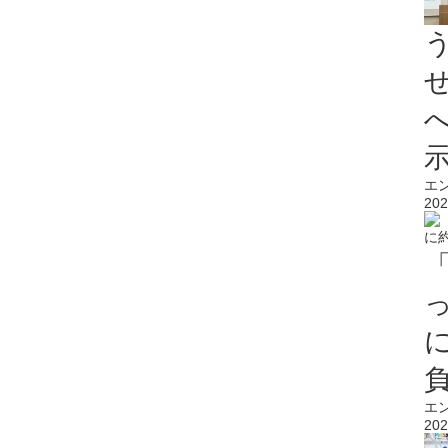
エ
202
エ
202