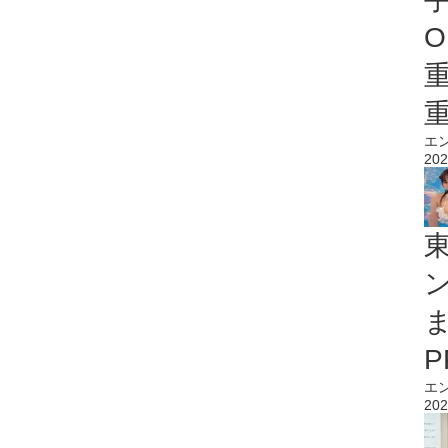
O
エ
202
エ
202