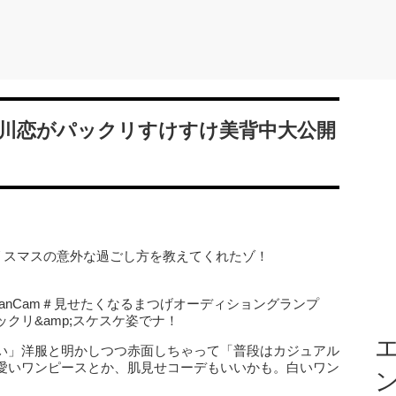
川恋がパックリすけすけ美背中大公開
リスマスの意外な過ごし方を教えてくれたゾ！
×CanCam＃見せたくなるまつげオーディショングランプ
クリ&amp;スケスケ姿でナ！
エ
い」洋服と明かしつつ赤面しちゃって「普段はカジュアル
愛いワンピースとか、肌見せコーデもいいかも。白いワン