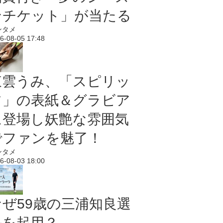
ンチケット」が当たる
ンタメ
6-08-05 17:48
東雲うみ、「スピリッ
ツ」の表紙＆グラビア
に登場し妖艶な雰囲気
でファンを魅了！
ンタメ
6-08-03 18:00
なぜ59歳の三浦知良選
手を起用？