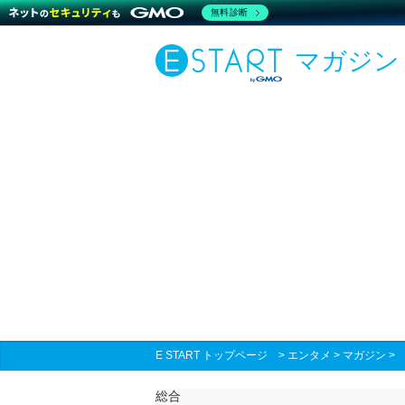
無料診断
マガジン
E START トップページ
>
エンタメ
>
マガジン
総合