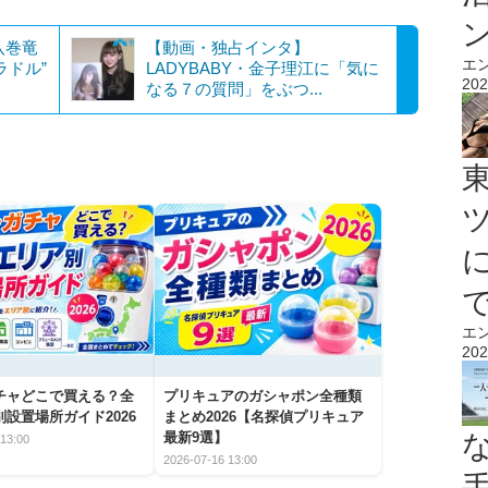
八巻竜
【動画・独占インタ】
エ
ラドル”
LADYBABY・金子理江に「気に
202
なる７の質問」をぶつ...
エ
202
チャどこで買える？全
プリキュアのガシャポン全種類
設置場所ガイド2026
まとめ2026【名探偵プリキュア
最新9選】
13:00
2026-07-16 13:00