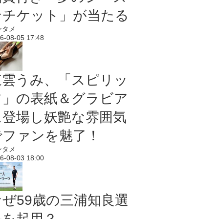
ンチケット」が当たる
ンタメ
6-08-05 17:48
東雲うみ、「スピリッ
ツ」の表紙＆グラビア
に登場し妖艶な雰囲気
でファンを魅了！
ンタメ
6-08-03 18:00
なぜ59歳の三浦知良選
手を起用？