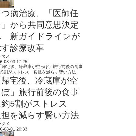
うつ病治療、「医師任
せ」から共同意思決定
へ 新ガイドラインが
示す診療改革
ンタメ
6-08-03 17:25
「帰宅後、冷蔵庫が空
っぽ」旅行前後の食事
に約5割がストレス
負担を減らす賢い方法
ンタメ
6-08-01 20:33