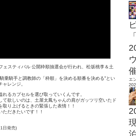
「
フェスティバル 公開枠順抽選会が行われ、松坂桃李＆土
“騎乗騎手と調教師の「枠順」を決める順番を決める”とい
エ
チャレンジ。
202
溢れるカプセルを選び取っていくんです。
して欲しいのは、土屋太鳳ちゃんの肩がガッツリ空いたド
を取り上げるときの緊張した表情！！
2
いただきたいです！！
21日発売)