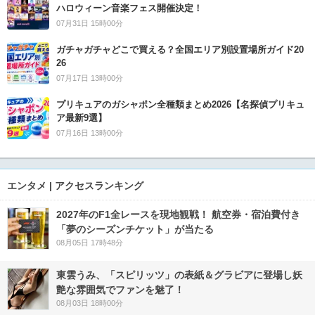
ハロウィーン音楽フェス開催決定！
07月31日 15時00分
ガチャガチャどこで買える？全国エリア別設置場所ガイド20
26
07月17日 13時00分
プリキュアのガシャポン全種類まとめ2026【名探偵プリキュ
ア最新9選】
07月16日 13時00分
エンタメ | アクセスランキング
2027年のF1全レースを現地観戦！ 航空券・宿泊費付き
「夢のシーズンチケット」が当たる
08月05日 17時48分
東雲うみ、「スピリッツ」の表紙＆グラビアに登場し妖
艶な雰囲気でファンを魅了！
08月03日 18時00分