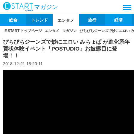
マガジン
総合
トレンド
旅行
経済
エンタメ
E START トップページ
エンタメ
マガジン
ぴちぴちジーンズで妙にエロい み
ぴちぴちジーンズで妙にエロい みちょぱ が進化系年
賀状体験イベント「POSTUDIO」お披露目に登
場！！
2018-12-21 15:20:11