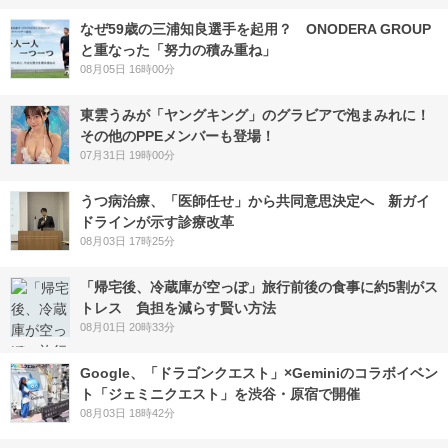
なぜ59歳の三浦知良選手を起用？ ONODERA GROUP
と重なった「努力の積み重ね」
08月05日 16時00分
東雲うみが「ヤングキング」のグラビアで泡まみれに！
その他のPPEメンバーも登場！
07月31日 19時00分
うつ病治療、「医師任せ」から共同意思決定へ 新ガイ
ドラインが示す診療改革
08月03日 17時25分
「帰宅後、冷蔵庫が空っぽ」旅行前後の食事に約5割がス
トレス 負担を減らす賢い方法
08月01日 20時33分
Google、「ドラゴンクエスト」×Geminiのコラボイベン
ト「ジェミニクエスト」を渋谷・原宿で開催
08月03日 18時42分