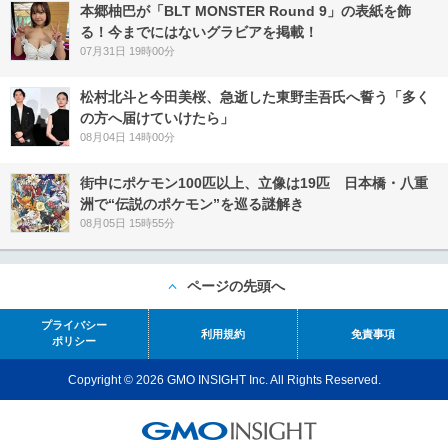
本郷柚巴が「BLT MONSTER Round 9」の表紙を飾
る！今までにはないグラビアを掲載！
07月31日 19時00分
松村北斗と今田美桜、急逝した東野圭吾氏へ誓う「多く
の方へ届けていけたら」
08月04日 14時00分
街中にポケモン100匹以上、立像は19匹 日本橋・八重
洲で“伝説のポケモン”を巡る謎解き
08月05日 15時55分
ページの先頭へ
プライバシー
利用規約
免責事項
ポリシー
Copyright © 2026 GMO INSIGHT Inc. All Rights Reserved.