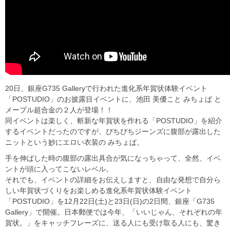
20日、銀座G735 Galleryで行われた進化系年賀状体験イベント
「POSTUDIO」のお披露目イベントに、池田 美優こと みちょぱ と
メープル超合金の２人が登場！！
同イベントは楽しく、斬新な年賀状を作れる「POSTUDIO」を紹介
するイベントだったのですが、ぴちぴちジーンズに腹部が露出した
ニットという妙にエロい衣装の みちょぱ。
手を伸ばした時の腹部の露出具合が気になっちゃって、全然、イベ
ントが頭に入ってこないレベル。
それでも、イベントの詳細をお伝えしますと、自由な発想で自分ら
しい年賀状づくりをお楽しめる進化系年賀状体験イベント
「POSTUDIO」を12月22日(土)と23日(日)の2日間、銀座「G735
Gallery」で開催。日本郵便では今年、「いいじゃん、それぞれの年
賀状。」をキャッチフレーズに、送る人にも受け取る人にも、驚き