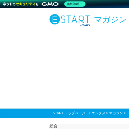
無料診断
マガジン
E START トップページ
>
エンタメ
>
マガジン
総合