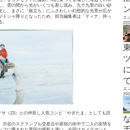
し、雲の間から光がいくつも差し混み、九十九里の白い砂
化し、まさに「旅立ち」にふさわしい幻想的な光景が広が
がドシャ降りとなったため、担当編集者は「ティナ、持っ
エ
る。
202
エ
202
アリサ（23）との仲良し人気コンビ「やぎたま」としても読
、渋谷のスクランブル交差点や原宿の街中で二人の友情を
ッフに囲まれた普段の撮影と違い、今回はカメラマンと