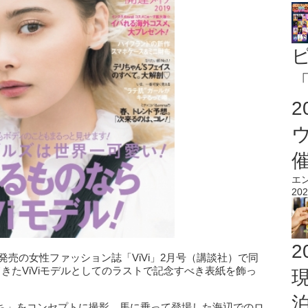
「
エ
202
2
日発売の女性ファッション誌「ViVi」2月号（講談社）で同
きたViViモデルとしてのラストで記念すべき表紙を飾っ
ち」をコンセプトに撮影。馬に乗って登場した海辺でのロ