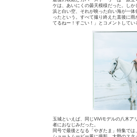
ケは、あいにくの曇天模様だった。しか
浜と白い空、それが映った白い海が一体
ったという。すべて撮り終えた直後に雨
てるねー！すごい！」とコメントしてい
玉城といえば、同じViViモデルの八木
者におなじみだった。
同号で最後となる「やぎたま」特集では
ショートムービー風に撮影。大勢のスタ