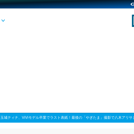
>
玉城ティナ、ViViモデル卒業でラスト表紙！最後の「やぎたま」撮影で八木アリサ