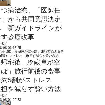
うつ病治療、「医師任
せ」から共同意思決定
へ 新ガイドラインが
示す診療改革
ンタメ
6-08-03 17:25
「帰宅後、冷蔵庫が空
っぽ」旅行前後の食事
に約5割がストレス
負担を減らす賢い方法
ンタメ
6-08-01 20:33