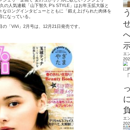
の人気連載「山下智久 P’s STYLE」はお年玉拡大版と
々なロングインタビューとともに「鍛え上げられた肉体を
容になっている。
「ViVi」2月号は、12月21日発売です。
エ
202
エ
202