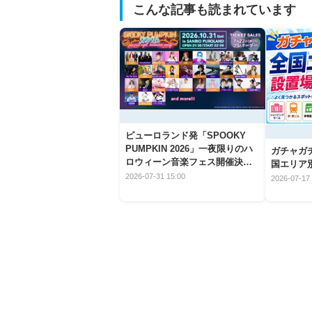
こんな記事も読まれています
ピューロランド発「SPOOKY
PUMPKIN 2026」一夜限りのハ
ガチャガ
ロウィーン音楽フェス開催決
国エリア別
定！
2026-07-31 15:00
2026-07-17 