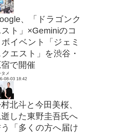
oogle、「ドラゴンク
スト」×Geminiのコ
ラボイベント「ジェミ
ニクエスト」を渋谷・
原宿で開催
ンタメ
6-08-03 18:42
松村北斗と今田美桜、
急逝した東野圭吾氏へ
誓う「多くの方へ届け