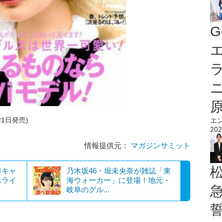
G
エ
21日発売)
エ
202
情報提供元：
マガジンサミット
華キャ
乃木坂46・堀未央奈が雑誌「東
ムライ
海ウォーカー」に登場！地元・
岐阜のグル...