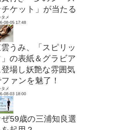
ンチケット」が当たる
ンタメ
6-08-05 17:48
東雲うみ、「スピリッ
ツ」の表紙＆グラビア
に登場し妖艶な雰囲気
でファンを魅了！
ンタメ
6-08-03 18:00
なぜ59歳の三浦知良選
手を起用？