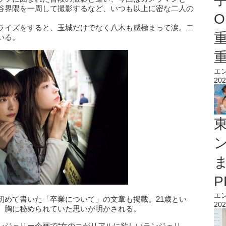
谷界隈を一周して撮影するなど、いつも以上に密な二人の
O
ライズをすると、玉城だけでなく八木も感極まって涙。二
いる。
エ
202
エ
初めて書いた「卒業について」の文章も掲載。21歳とい
202
、胸に秘められていた思いが明かされる。
ンジェリー企画で“女のコがリアルに欲しいランジェリ