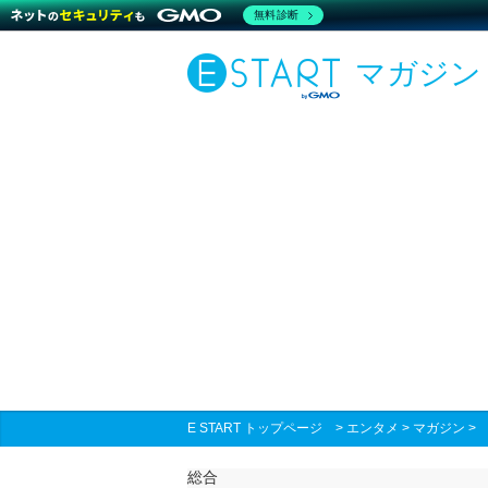
無料診断
マガジン
E START トップページ
>
エンタメ
>
マガジン
総合