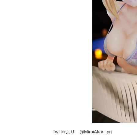
Twitterより @MiraiAkari_prj