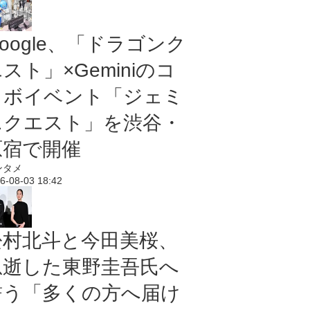
oogle、「ドラゴンク
スト」×Geminiのコ
ラボイベント「ジェミ
ニクエスト」を渋谷・
原宿で開催
ンタメ
6-08-03 18:42
松村北斗と今田美桜、
急逝した東野圭吾氏へ
誓う「多くの方へ届け