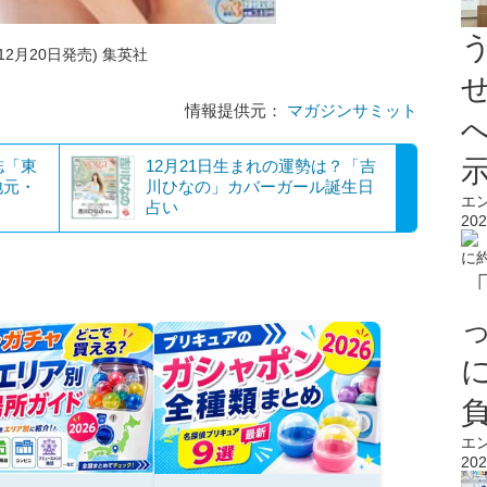
年12月20日発売) 集英社
情報提供元：
マガジンサミット
誌「東
12月21日生まれの運勢は？「吉
地元・
川ひなの」カバーガール誕生日
エ
占い
202
エ
202