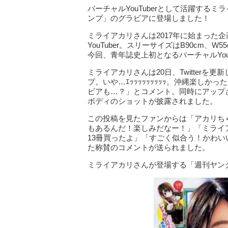
バーチャルYouTuberとして活躍する
ンプ」のグラビアに登場しました！
ミライアカリさんは2017年に始まった企画「Mi
YouTuber。スリーサイズはB90cm、
今回、青年誌史上初となるバーチャルYou
ミライアカリさんは20日、Twitter
プ。いや…ｴｯｯｯｯｯｯｯｯｯ。沖縄楽し
ビアも…？」とコメント。同時にアップ
ボディのショットが披露されました。
この投稿を見たファンからは「アカリち
もあるんだ！楽しみだなー！」「ミライ
13冊買ったよ」「すごく似合う！かわ
た称賛のコメントが送られました。
ミライアカリさんが登場する「週刊ヤング