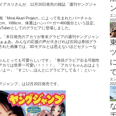
ミライアカリさんが、12月20日発売の雑誌「週刊ヤングジャ
エ
rai Akari Project」によって生まれたバーチャル
202
W55cm、H86cm、体重はハンバーガー460個分という設定。
Tuberとしてのグラビアに登場しました。
を更新し「本日発売のアカリが巻末グラビアの週刊ヤングジャン
かったぁぁあ。みんなの応援の声が大きければ次回は巻頭グラ
された画像では、3Dモデルとは思えないほどセクシーな
ゃんとっても可愛らしいです」「巻頭グラビア出る可能性
アカリは世界一可愛い！！！！」「アカリちゃんおはよう
いいよー」「すごい…ほんとにグラビアしてる！」といっ
エ
ジャンプ」は12月20日発売です。
202