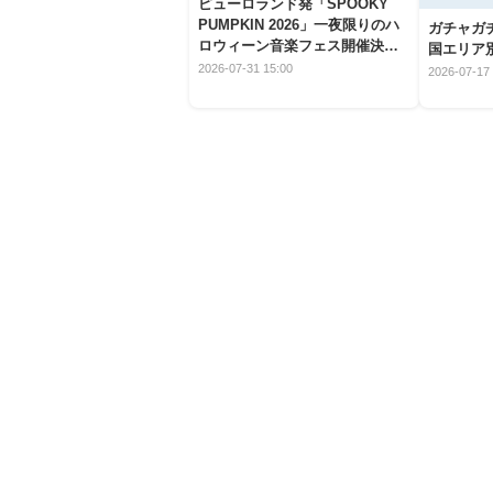
ピューロランド発「SPOOKY
PUMPKIN 2026」一夜限りのハ
ガチャガ
ロウィーン音楽フェス開催決
国エリア別
定！
2026-07-31 15:00
2026-07-17 