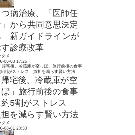
うつ病治療、「医師任
せ」から共同意思決定
へ 新ガイドラインが
示す診療改革
ンタメ
6-08-03 17:25
「帰宅後、冷蔵庫が空
っぽ」旅行前後の食事
に約5割がストレス
負担を減らす賢い方法
ンタメ
6-08-01 20:33