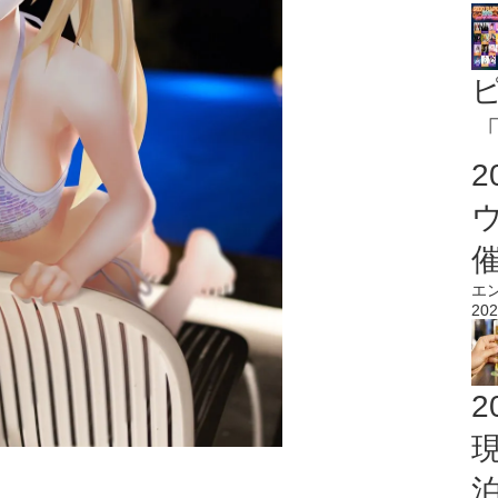
「
エ
202
2