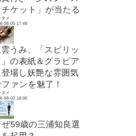
ンチケット」が当たる
ンタメ
6-08-05 17:48
東雲うみ、「スピリッ
ツ」の表紙＆グラビア
に登場し妖艶な雰囲気
でファンを魅了！
ンタメ
6-08-03 18:00
なぜ59歳の三浦知良選
手を起用？