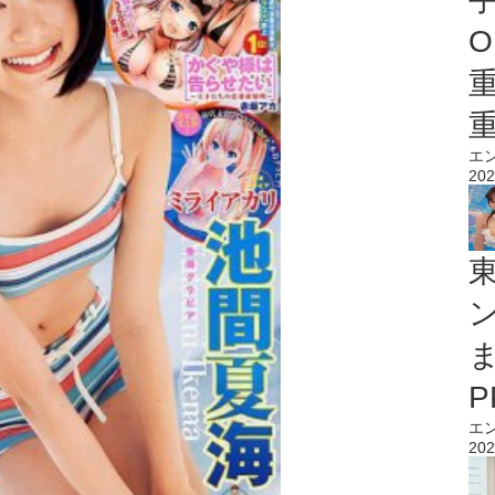
O
エ
202
エ
202