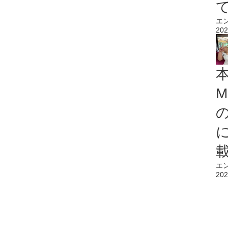
エ
202
M
エ
202