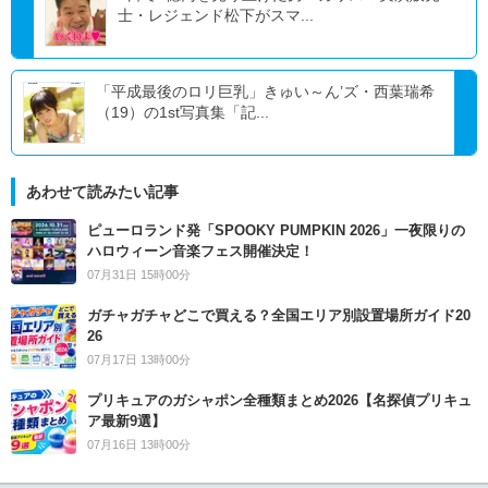
士・レジェンド松下がスマ...
「平成最後のロリ巨乳」きゅい～ん’ズ・西葉瑞希
（19）の1st写真集「記...
あわせて読みたい記事
ピューロランド発「SPOOKY PUMPKIN 2026」一夜限りの
ハロウィーン音楽フェス開催決定！
07月31日 15時00分
ガチャガチャどこで買える？全国エリア別設置場所ガイド20
26
07月17日 13時00分
プリキュアのガシャポン全種類まとめ2026【名探偵プリキュ
ア最新9選】
07月16日 13時00分