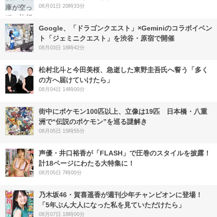
08月01日 20時33分
Google、「ドラゴンクエスト」×Geminiのコラボイベン
ト「ジェミニクエスト」を渋谷・原宿で開催
08月03日 18時42分
松村北斗と今田美桜、急逝した東野圭吾氏へ誓う「多く
の方へ届けていけたら」
08月04日 14時00分
街中にポケモン100匹以上、立像は19匹 日本橋・八重
洲で“伝説のポケモン”を巡る謎解き
08月05日 15時55分
声優・井口裕香が「FLASH」で圧巻のスタイルを披露！
計18ページにわたる大特集に！
08月05日 7時00分
乃木坂46・賀喜遥香が週刊少年チャンピオンに登場！
「5年ぶん大人になった私を見ていただけたら」
08月07日 18時00分