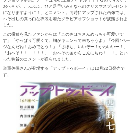
フショット解禁。テーマは 冬の王道アイドル！！！なのですが、、
おへそが、、ふふふ。ひと足早いみんなへのクリスマスプレゼント
になりますように！」とコメント。同時にアップされた画像では、
へそ出しの真っ白な衣装を着たグラビアオフショットが披露されま
した。
この投稿を見たファンからは「このさほちさんめっちゃ可愛いで
す」「やっぱり可愛くて、胸がキュンって来ちゃうよ」「今回4ペー
ジなんだね！おめでとう！」「さほち、いいぞー！かわいいー！」
「おへそ！！！！！！」「おへその国からこんにちわ！！！」とい
った称賛のコメントが送られました。
道重佐保さんが登場する「アップトゥボーイ」は12月22日発売で
す。