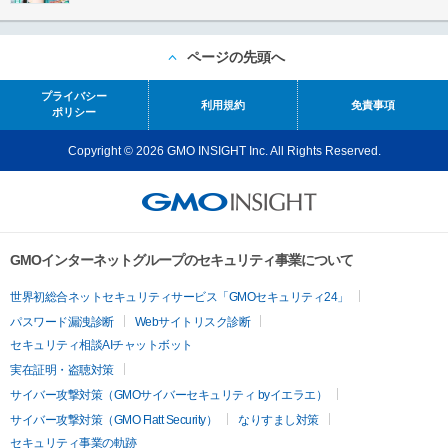
ページの先頭へ
プライバシー
利用規約
免責事項
ポリシー
Copyright © 2026 GMO INSIGHT Inc. All Rights Reserved.
GMOインターネットグループのセキュリティ事業について
世界初総合ネットセキュリティサービス「GMOセキュリティ24」
パスワード漏洩診断
Webサイトリスク診断
セキュリティ相談AIチャットボット
実在証明・盗聴対策
サイバー攻撃対策（GMOサイバーセキュリティ byイエラエ）
サイバー攻撃対策（GMO Flatt Security）
なりすまし対策
セキュリティ事業の軌跡