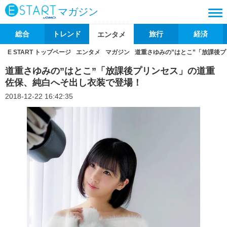
マガジン
総合
トレンド
旅行
経済
エンタメ
E START トップページ
エンタメ
マガジン
道重さゆみの”はとこ”「放課後
道重さゆみの”はとこ”「放課後プリンセス」の道重
佐保、純白へそ出し衣装で登場！
2018-12-22 16:42:35