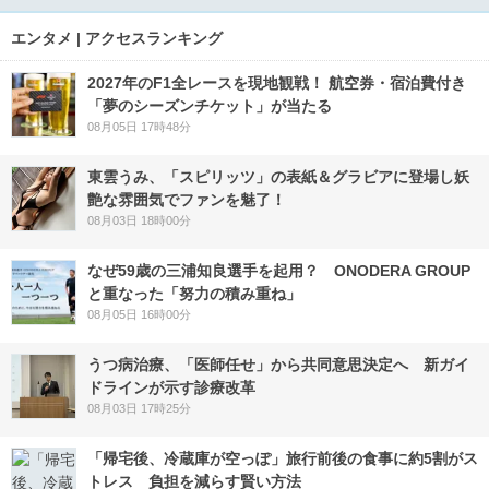
エンタメ | アクセスランキング
2027年のF1全レースを現地観戦！ 航空券・宿泊費付き
「夢のシーズンチケット」が当たる
08月05日 17時48分
東雲うみ、「スピリッツ」の表紙＆グラビアに登場し妖
艶な雰囲気でファンを魅了！
08月03日 18時00分
なぜ59歳の三浦知良選手を起用？ ONODERA GROUP
と重なった「努力の積み重ね」
08月05日 16時00分
うつ病治療、「医師任せ」から共同意思決定へ 新ガイ
ドラインが示す診療改革
08月03日 17時25分
「帰宅後、冷蔵庫が空っぽ」旅行前後の食事に約5割がス
トレス 負担を減らす賢い方法