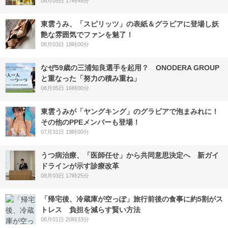
08月05日 17時48分
東雲うみ、「スピリッツ」の表紙＆グラビアに登場し妖
艶な雰囲気でファンを魅了！
08月03日 18時00分
なぜ59歳の三浦知良選手を起用？ ONODERA GROUP
と重なった「努力の積み重ね」
08月05日 16時00分
東雲うみが「ヤングキング」のグラビアで泡まみれに！
その他のPPEメンバーも登場！
07月31日 19時00分
うつ病治療、「医師任せ」から共同意思決定へ 新ガイ
ドラインが示す診療改革
08月03日 17時25分
「帰宅後、冷蔵庫が空っぽ」旅行前後の食事に約5割がス
トレス 負担を減らす賢い方法
08月01日 20時33分