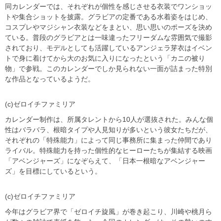
同カレンダーでは、それぞれが個性を感じさせる衣装でワンショッ
トや集合ショットを披露。グラビアの定番である水着姿をはじめ、
コスプレやマジシャン衣装などをまとい、思い思いのポーズを決め
ている。普段のグラビアとは一味違ったフリーダムな雰囲気で撮影
されており、モデルとしても活躍しているアンジェラ芽衣はイベン
トで身に着けてから大のお気に入りになったという「カニの被り
物」で参戦。このカレンダーでしか見られない一面が詰まった特別
な作品となっているようだ。
(c)ゼロイチファミリア
カレンダー制作は、所属タレントから10人が選抜された。みんな個
性はバラバラ、根暗タイプや人見知りが多いという彼女たちだが、
それぞれの「特殊能力」によって同じ事務所に集まった仲間であり
ライバル。特殊能力を持った個性的なヒーローたちが集結する映画
「アベンジャーズ」になぞらえて、「日本一根暗なアベンジャー
ズ」を目標にしているという。
(c)ゼロイチファミリア
今年はグラビア界で「ゼロイチ旋風」が巻き起こり、川崎や桃月ら