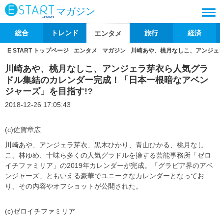
マガジン
総合
トレンド
旅行
経済
エンタメ
E START トップページ
エンタメ
マガジン
川崎あや、桃月なしこ、アンジェ
川崎あや、桃月なしこ、アンジェラ芽衣ら人気グラ
ドル集結のカレンダー完成！「日本一根暗なアベン
ジャーズ」を目指す!?
2018-12-26 17:05:43
(c)佐賀章広
川崎あや、アンジェラ芽衣、黒木ひかり、青山ひかる、桃月なし
こ、林ゆめ、十味ら多くの人気グラドルを擁する芸能事務所「ゼロ
イチファミリア」の2019年カレンダーが完成。「グラビア界のアベ
ンジャーズ」ともいえる豪華でユニークなカレンダーとなってお
り、その内容やオフショットが公開された。
(c)ゼロイチファミリア