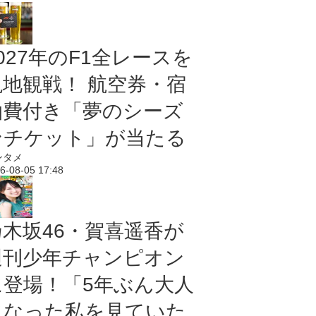
027年のF1全レースを
現地観戦！ 航空券・宿
泊費付き「夢のシーズ
ンチケット」が当たる
ンタメ
6-08-05 17:48
乃木坂46・賀喜遥香が
週刊少年チャンピオン
に登場！「5年ぶん大人
になった私を見ていた