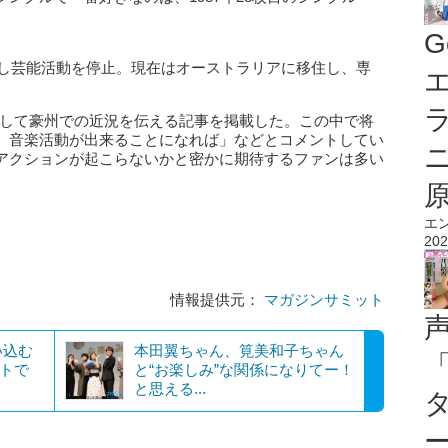
G
婚し芸能活動を停止。現在はオーストラリアに移住し、専
エ
取材として豪州での近況を伝える記事を掲載した。この中で将
、音楽活動が出来ることになれば」などとコメントしてい
アクションが起こらないかと密かに期待するファンは多い
エ
202
情報提供元：
マガジンサミット
い込む
本田翼ちゃん、筧美和子ちゃん
トで
と“お楽しみ”な関係になりてー！
と思える...