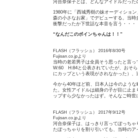
河合奈保子とは、どんなアイドルだった
1980年に「西城秀樹の妹オーディショ
森の小さなお家」でデビューする。当時
衝撃だったか下世話な本音を言う・・・
“なんだこのボインちゃんは！！”
FLASH（フラッシュ） 2016年8/30号
Fujisan.co.jpより
当時の老若男子は全員そう思ったと言っ
W:60 H:84と公表されていたが、お
にカップという表現がされなかった）、
今から40年ほど前、日本人は今のよう
た。女性アイドルは細身の子が目に止ま
ップすら少なかったはず。そんなご時世
FLASH（フラッシュ） 2017年9/12号
Fujisan.co.jpより
河合奈保子は、はっきり言ってぽっちゃ
たぽっちゃりを割り引いても、当時のアイ