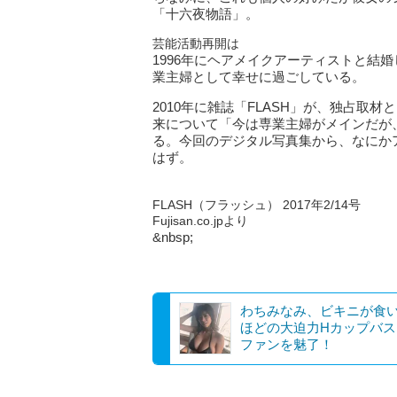
「十六夜物語」。
芸能活動再開は
1996年にヘアメイクアーティストと結
業主婦として幸せに過ごしている。
2010年に雑誌「FLASH」が、独占
来について「今は専業主婦がメインだが
る。今回のデジタル写真集から、なにか
はず。
FLASH（フラッシュ） 2017年2/14号
Fujisan.co.jpより
&nbsp;
わちみなみ、ビキニが食
ほどの大迫力Hカップバス
ファンを魅了！