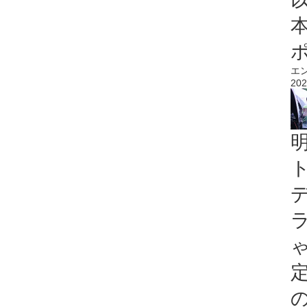
エ
202