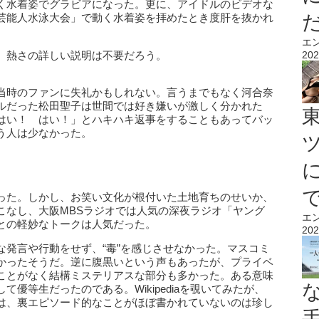
く水着姿でグラビアになった。更に、アイドルのビデオな
芸能人水泳大会」で動く水着姿を拝めたとき度肝を抜かれ
エ
。熱さの詳しい説明は不要だろう。
202
当時のファンに失礼かもしれない。言うまでもなく河合奈
ルだった松田聖子は世間では好き嫌いが激しく分かれた
はい！ はい！」とハキハキ返事をすることもあってバッ
う人は少なかった。
った。しかし、お笑い文化が根付いた土地育ちのせいか、
こなし、大阪MBSラジオでは人気の深夜ラジオ「ヤング
エ
との軽妙なトークは人気だった。
202
な発言や行動をせず、“毒”を感じさせなかった。マスコミ
かったそうだ。逆に腹黒いという声もあったが、プライベ
ことがなく結構ミステリアスな部分も多かった。ある意味
優等生だったのである。Wikipediaを覗いてみたが、
は、裏エピソード的なことがほぼ書かれていないのは珍し