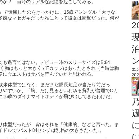
のか？ 当時のリアルな記憶を起こしてみる。
ン」で優勝したのをきっかけに、16歳でシングル「大きな
多感なマセガキだった私にとって彼女は衝撃だった。何が
2
ても過言ではない。デビュー時のスリーサイズはB:84
そらく胸はもっと大きくてFカップはあったとされ（当時は胸
エ
逆にウエストはサバを読んでいたと思われる。
202
な欧米体型ではなく、まだまだ胴長短足が当たり前だっ
りやすいが、「胸」だけ見るといわゆる貧乳が普通でCカ
に16歳のダイナマイトボディが飛び出してきたわけだ。
り体型だったが、皆はそれを「健康的」などと言った。ま
ドルで“バスト84センチは別格の大きさだった”。