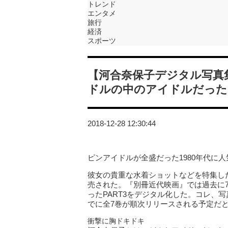
トレンド
エンタメ
旅行
経済
スポーツ
【河合奈保子デジタル写真
ドルの中のアイドルだった
2018-12-28 12:30:44
ピンアイドルが全盛だった1980年代に
彼女の貴重な水着ショットなどを特集した
売された。『別冊近代映画』では過去に
ったPART3をデジタル化した。コレ、
でに全7巻が順次リリースされる予定だ
衝撃に胸ドキドキ