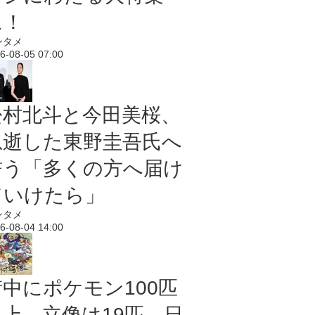
に！
ンタメ
6-08-05 07:00
松村北斗と今田美桜、
急逝した東野圭吾氏へ
誓う「多くの方へ届け
ていけたら」
ンタメ
6-08-04 14:00
街中にポケモン100匹
以上、立像は19匹 日