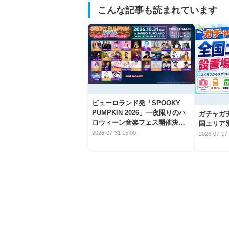
こんな記事も読まれています
ピューロランド発「SPOOKY
PUMPKIN 2026」一夜限りのハ
ガチャガ
ロウィーン音楽フェス開催決
国エリア別
定！
2026-07-31 15:00
2026-07-17 