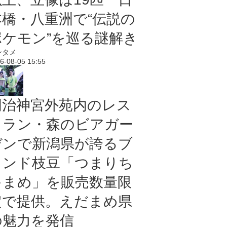
本橋・八重洲で“伝説の
ポケモン”を巡る謎解き
ンタメ
6-08-05 15:55
明治神宮外苑内のレス
トラン・森のビアガー
デンで新潟県が誇るブ
ランド枝豆「つまりち
ゃまめ」を販売数量限
定で提供。えだまめ県
の魅力を発信