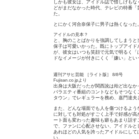
しかも彼女は、アイドル誌で惜しげもな
どがまだなかった時代、テレビの特番「
た。
とにかく河合奈保子に男子は熱くなった
アイドルの見本？
と、胸のことばかりを強調してしまうと
保子は可愛いかった。既にトップアイド
が、彼女はいつも笑顔で元気で明るく「
ドなイメージが付きにくく「嫌い」とい
週刊アサヒ芸能 ［ライト版］ 8/8号
Fujisan.co.jpより
出身は大阪だったが関西訛は殆ど出なか
バラエティ番組のコントなどもそつなく
タウン」でレギュラーを務め、嘉門達夫
また、どんな場面でも人を傷つけるよう
に対しても対処がすごく上手で好感が高
ート面も変わった趣味も癖もあまり話す
で、ファンに心配させない、アイドルとして
あれほどの人気を誇ったアイドルにして
い。