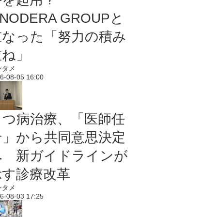
NODERA GROUPと
重なった「努力の積み
重ね」
ンタメ
6-08-05 16:00
うつ病治療、「医師任
せ」から共同意思決定
へ 新ガイドラインが
示す診療改革
ンタメ
6-08-03 17:25