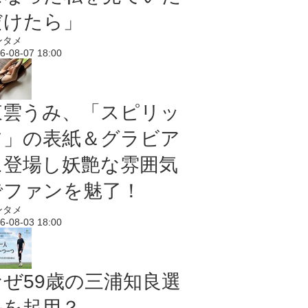
だけたら」
ンタメ
6-08-07 18:00
東雲うみ、「スピリッ
ツ」の表紙＆グラビア
に登場し妖艶な雰囲気
でファンを魅了！
ンタメ
6-08-03 18:00
なぜ59歳の三浦知良選
手を起用？