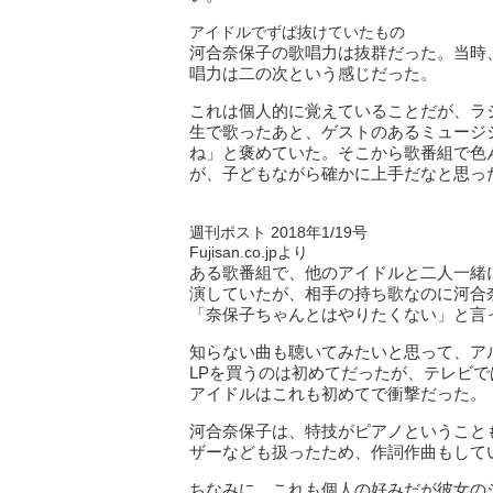
アイドルでずば抜けていたもの
河合奈保子の歌唱力は抜群だった。当時
唱力は二の次という感じだった。
これは個人的に覚えていることだが、ラ
生で歌ったあと、ゲストのあるミュージ
ね」と褒めていた。そこから歌番組で色
が、子どもながら確かに上手だなと思っ
週刊ポスト 2018年1/19号
Fujisan.co.jpより
ある歌番組で、他のアイドルと二人一緒
演していたが、相手の持ち歌なのに河合
「奈保子ちゃんとはやりたくない」と言
知らない曲も聴いてみたいと思って、アル
LPを買うのは初めてだったが、テレビ
アイドルはこれも初めてで衝撃だった。
河合奈保子は、特技がピアノということ
ザーなども扱ったため、作詞作曲もして
ちなみに、これも個人の好みだが彼女のシ