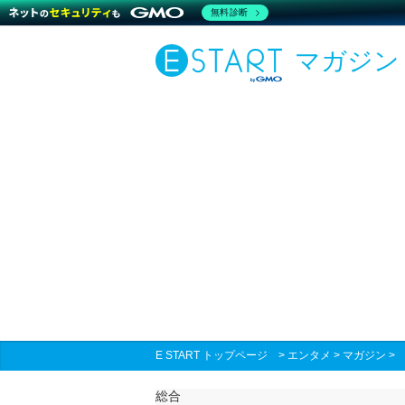
無料診断
マガジン
E START トップページ
>
エンタメ
>
マガジン
総合