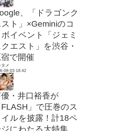
oogle、「ドラゴンク
スト」×Geminiのコ
ラボイベント「ジェミ
ニクエスト」を渋谷・
原宿で開催
ンタメ
6-08-03 18:42
声優・井口裕香が
「FLASH」で圧巻のス
タイルを披露！計18ペ
ージにわたる大特集