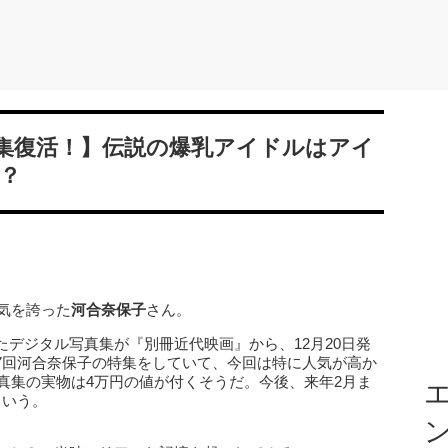
集復活！】伝説の爆乳アイドルはアイ
？
人気を誇った
河合奈保子
さん。
デジタル写真集が『別冊近代映画』から、12月20日発
7回河合奈保子の特集をしていて、今回は特に人気が高か
写真集の実物は4万円の値が付くそうだ。今後、来年2月ま
エ
という。