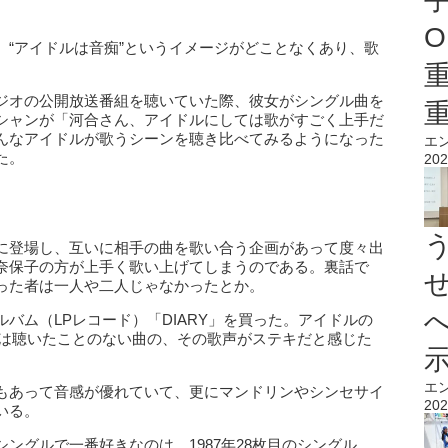
O
、“アイドルは音痴”というイメージがどことなくあり、歌
ジオの公開放送番組を聴いていた際、彼女がシングル曲を
シャンが「河合さん、アイドルにしては歌がすごく上手だ
んなアイドルが歌うシーンを聴き比べてみるようになった
エ
た。
202
に登場し、互いに相手の曲を歌い合う企画があって度々出
奈保子の方が上手く歌い上げてしまうのである。裏話で
った者は一人や二人じゃなかったとか。
バム（LPレコード）「DIARY」を買った。アイドルの
では聴いたことのない曲の、その歌声がステキだと感じた
エ
もあって音感が優れていて、更にマンドリンやシンセサイ
202
いる。
ングルで一番好きなのは、1987年28枚目のシングル