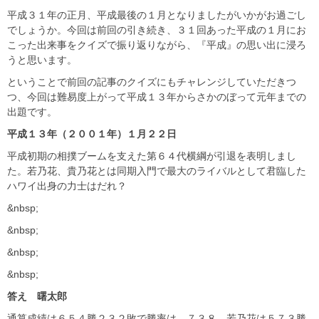
平成３１年の正月、平成最後の１月となりましたがいかがお過ごし
でしょうか。今回は前回の引き続き、３１回あった平成の１月にお
こった出来事をクイズで振り返りながら、『平成』の思い出に浸ろ
うと思います。
ということで前回の記事のクイズにもチャレンジしていただきつ
つ、今回は難易度上がって平成１３年からさかのぼって元年までの
出題です。
平成１３年（２００１年）１月２２日
平成初期の相撲ブームを支えた第６４代横綱が引退を表明しまし
た。若乃花、貴乃花とは同期入門で最大のライバルとして君臨した
ハワイ出身の力士はだれ？
&nbsp;
&nbsp;
&nbsp;
&nbsp;
答え 曙太郎
通算成績は６５４勝２３２敗で勝率は．７３８。若乃花は５７３勝