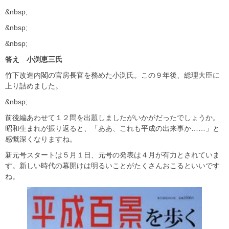
&nbsp;
&nbsp;
&nbsp;
答え 小渕恵三氏
竹下改造内閣の官房長官を務めた小渕氏。この９年後、総理大臣に
上り詰めました。
&nbsp;
前後編あわせて１２問を出題しましたがいかがだったでしょうか。
昭和生まれが振り返ると、「ああ、これも平成の出来事か……」と
感慨深くなりますね。
新元号スタートは５月１日、元号の発表は４月が有力とされていま
す。新しい時代の幕開けは明るいことがたくさんおこるといいです
ね。