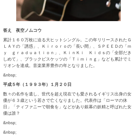
答え 夜空ノムコウ
累計１６０万枚に迫る大ヒットシングル。この年リリースされたＧ
ＬＡＹの「誘惑」、Ｋｉｒｏｒｏの「長い間」、ＳＰＥＥＤの「ｍ
ｙ ｇｒａｄｕａｔｉｏｎ」、ＫｉｎＫｉ Ｋｉｄｓの「全部だき
しめて」、ブラックビスケッツの「Ｔｉｍｉｎｇ」なども累計でミ
リオンを達成。音楽業界豊作の年となりました。
&nbsp;
平成５年（１９９３年）１月２０日
数々の名作を遺し、世代を超え現在でも愛されるイギリス出身の女
優が６３歳という若さで亡くなりました。代表作は「ローマの休
日」「ティファニーで朝食を」などがあり銀幕の妖精と呼ばれた女
優は誰？
&nbsp;
&nbsp;