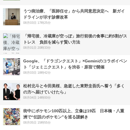
うつ病治療、「医師任せ」から共同意思決定へ 新ガイ
ドラインが示す診療改革
08月03日 17時25分
「帰宅後、冷蔵庫が空っぽ」旅行前後の食事に約5割がス
トレス 負担を減らす賢い方法
08月01日 20時33分
Google、「ドラゴンクエスト」×Geminiのコラボイベン
ト「ジェミニクエスト」を渋谷・原宿で開催
08月03日 18時42分
松村北斗と今田美桜、急逝した東野圭吾氏へ誓う「多く
の方へ届けていけたら」
08月04日 14時00分
街中にポケモン100匹以上、立像は19匹 日本橋・八重
洲で“伝説のポケモン”を巡る謎解き
08月05日 15時55分