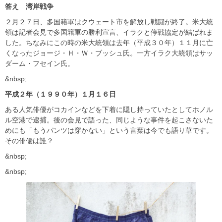
答え 湾岸戦争
２月２７日、多国籍軍はクウェート市を解放し戦闘が終了。米大統
領は記者会見で多国籍軍の勝利宣言、イラクと停戦協定が結ばれま
した。ちなみにこの時の米大統領は去年（平成３０年）１１月に亡
くなったジョージ・Ｈ・Ｗ・ブッシュ氏。一方イラク大統領はサッ
ダーム・フセイン氏。
&nbsp;
平成２年（１９９０年）１月１６日
ある人気俳優がコカインなどを下着に隠し持っていたとしてホノル
ル空港で逮捕。後の会見で語った、同じような事件を起こさないた
めにも「もうパンツは穿かない」という言葉は今でも語り草です。
その俳優は誰？
&nbsp;
&nbsp;