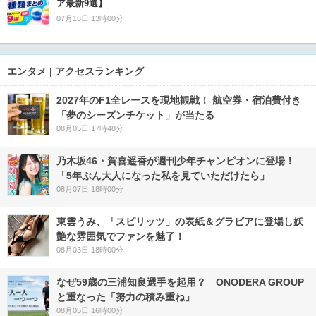
ア最新9選】
07月16日 13時00分
エンタメ | アクセスランキング
2027年のF1全レースを現地観戦！ 航空券・宿泊費付き
「夢のシーズンチケット」が当たる
08月05日 17時48分
乃木坂46・賀喜遥香が週刊少年チャンピオンに登場！
「5年ぶん大人になった私を見ていただけたら」
08月07日 18時00分
東雲うみ、「スピリッツ」の表紙＆グラビアに登場し妖
艶な雰囲気でファンを魅了！
08月03日 18時00分
なぜ59歳の三浦知良選手を起用？ ONODERA GROUP
と重なった「努力の積み重ね」
08月05日 16時00分