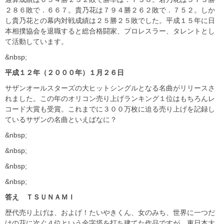
２８６敗で．６６７。貴乃花は７９４勝２６２敗で．７５２。しか
し貴乃花との幕内対戦成績は２５勝２５敗でした。平成１５年に日
本相撲協会を退職すると総合格闘家、プロレスラー、タレントとし
て活動しています。
&nbsp;
平成１２年（２０００年）１月２６日
サザンオールスターズの大ヒットシングルとなる名曲がリリースさ
れました。この年のオリコン売り上げランキング１位はもちろんレ
コード大賞も受賞。これまでに３００万枚に迫る売り上げを記録し
ているサザンの名曲といえばなに？
&nbsp;
&nbsp;
&nbsp;
&nbsp;
答え ＴＳＵＮＡＭＩ
歴代売り上げは、およげ！たいやきくん、女のみち、世界に一つだ
けの花に次ぐ４位という金字塔を打ち建てた作品ですが、東日本大