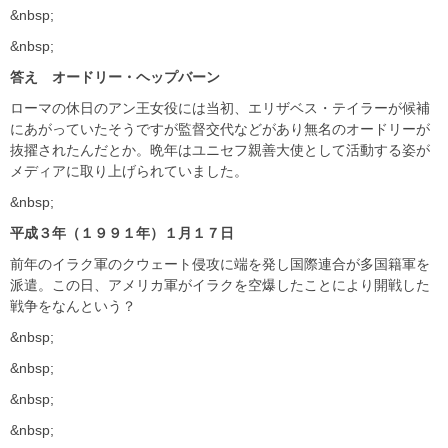
&nbsp;
&nbsp;
答え オードリー・ヘップバーン
ローマの休日のアン王女役には当初、エリザベス・テイラーが候補
にあがっていたそうですが監督交代などがあり無名のオードリーが
抜擢されたんだとか。晩年はユニセフ親善大使として活動する姿が
メディアに取り上げられていました。
&nbsp;
平成３年（１９９１年）１月１７日
前年のイラク軍のクウェート侵攻に端を発し国際連合が多国籍軍を
派遣。この日、アメリカ軍がイラクを空爆したことにより開戦した
戦争をなんという？
&nbsp;
&nbsp;
&nbsp;
&nbsp;