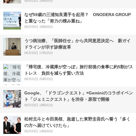
08月03日 18時00分
なぜ59歳の三浦知良選手を起用？ ONODERA GROUP
と重なった「努力の積み重ね」
08月05日 16時00分
うつ病治療、「医師任せ」から共同意思決定へ 新ガイ
ドラインが示す診療改革
08月03日 17時25分
「帰宅後、冷蔵庫が空っぽ」旅行前後の食事に約5割がス
トレス 負担を減らす賢い方法
08月01日 20時33分
Google、「ドラゴンクエスト」×Geminiのコラボイベン
ト「ジェミニクエスト」を渋谷・原宿で開催
08月03日 18時42分
松村北斗と今田美桜、急逝した東野圭吾氏へ誓う「多く
の方へ届けていけたら」
08月04日 14時00分