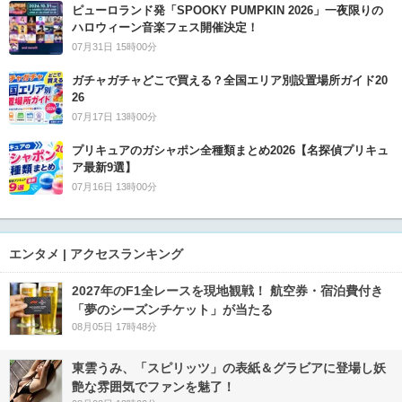
ピューロランド発「SPOOKY PUMPKIN 2026」一夜限りの
ハロウィーン音楽フェス開催決定！
07月31日 15時00分
ガチャガチャどこで買える？全国エリア別設置場所ガイド20
26
07月17日 13時00分
プリキュアのガシャポン全種類まとめ2026【名探偵プリキュ
ア最新9選】
07月16日 13時00分
エンタメ | アクセスランキング
2027年のF1全レースを現地観戦！ 航空券・宿泊費付き
「夢のシーズンチケット」が当たる
08月05日 17時48分
東雲うみ、「スピリッツ」の表紙＆グラビアに登場し妖
艶な雰囲気でファンを魅了！