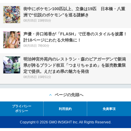
街中にポケモン100匹以上、立像は19匹 日本橋・八重
洲で“伝説のポケモン”を巡る謎解き
08月05日 15時55分
声優・井口裕香が「FLASH」で圧巻のスタイルを披露！
計18ページにわたる大特集に！
08月05日 7時00分
明治神宮外苑内のレストラン・森のビアガーデンで新潟
県が誇るブランド枝豆「つまりちゃまめ」を販売数量限
定で提供。えだまめ県の魅力を発信
08月05日 15時51分
ページの先頭へ
プライバシー
利用規約
免責事項
ポリシー
Copyright © 2026 GMO INSIGHT Inc. All Rights Reserved.