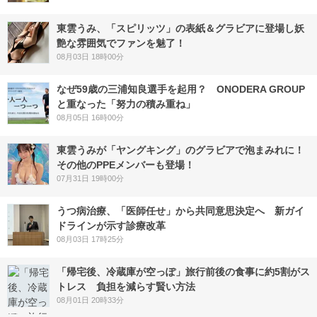
東雲うみ、「スピリッツ」の表紙＆グラビアに登場し妖
艶な雰囲気でファンを魅了！
08月03日 18時00分
なぜ59歳の三浦知良選手を起用？ ONODERA GROUP
と重なった「努力の積み重ね」
08月05日 16時00分
東雲うみが「ヤングキング」のグラビアで泡まみれに！
その他のPPEメンバーも登場！
07月31日 19時00分
うつ病治療、「医師任せ」から共同意思決定へ 新ガイ
ドラインが示す診療改革
08月03日 17時25分
「帰宅後、冷蔵庫が空っぽ」旅行前後の食事に約5割がス
トレス 負担を減らす賢い方法
08月01日 20時33分