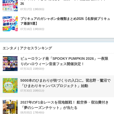
26
07月17日 13時00分
プリキュアのガシャポン全種類まとめ2026【名探偵プリキュ
ア最新9選】
07月16日 13時00分
エンタメ | アクセスランキング
ピューロランド発「SPOOKY PUMPKIN 2026」一夜限
りのハロウィーン音楽フェス開催決定！
07月31日 15時00分
5000本のひまわりが街づくりの入口に。習志野・鷺沼で
「ひまわりキャンパスプロジェクト」始動
07月30日 20時01分
2027年のF1全レースを現地観戦！ 航空券・宿泊費付き
「夢のシーズンチケット」が当たる
08月05日 17時48分