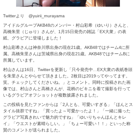
Twitterより @yuirii_murayama
アイドルグループAKB48のメンバー・村山彩希（ゆいり）さんと、
高橋朱里（じゅり）さんが、1月15日発売の雑誌「EX大衆」の表
紙、グラビアに登場しました！
村山彩希さんは神奈川県出身の現在21歳。AKB48ではチーム4に所
属。高橋朱里さんは茨城県出身の現在21歳。AKB48ではチームBに
所属しています。
村山さんは16日、Twitterを更新し「只今発売中…EX大衆の表紙巻頭
を朱里さんとやらせて頂きました。2枚目は2019ってやってます。
笑。チェックしてくださいね。」とコメント。同時に投稿された画
像では、村山さんと高橋さんが、花柄のビキニを着て撮影を行って
いるグラビアオフショットが複数披露されました。
この投稿を見たファンからは「2人とも、可愛いすぎる」「ほんとス
タイル抜群ですね」「買ったよ～可愛かったよ！」「一緒に撮った
グラビア写真きれいで魅力的ですね」「ゆいりちゃんほんとキレ
イ」「ウエストが素晴らしい。」「ちょー可愛い！！」といった称
賛のコメントが送られました。