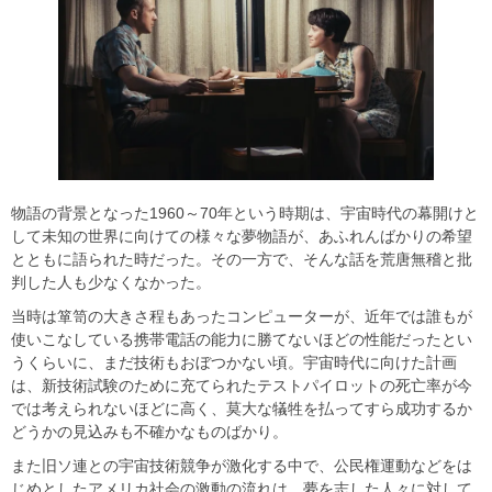
物語の背景となった1960～70年という時期は、宇宙時代の幕開けと
して未知の世界に向けての様々な夢物語が、あふれんばかりの希望
とともに語られた時だった。その一方で、そんな話を荒唐無稽と批
判した人も少なくなかった。
当時は箪笥の大きさ程もあったコンピューターが、近年では誰もが
使いこなしている携帯電話の能力に勝てないほどの性能だったとい
うくらいに、まだ技術もおぼつかない頃。宇宙時代に向けた計画
は、新技術試験のために充てられたテストパイロットの死亡率が今
では考えられないほどに高く、莫大な犠牲を払ってすら成功するか
どうかの見込みも不確かなものばかり。
また旧ソ連との宇宙技術競争が激化する中で、公民権運動などをは
じめとしたアメリカ社会の激動の流れは、夢を志した人々に対して