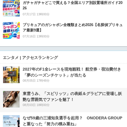
ガチャガチャどこで買える？全国エリア別設置場所ガイド20
26
07月17日 13時00分
プリキュアのガシャポン全種類まとめ2026【名探偵プリキュ
ア最新9選】
07月16日 13時00分
エンタメ | アクセスランキング
2027年のF1全レースを現地観戦！ 航空券・宿泊費付き
「夢のシーズンチケット」が当たる
08月05日 17時48分
東雲うみ、「スピリッツ」の表紙＆グラビアに登場し妖
艶な雰囲気でファンを魅了！
08月03日 18時00分
なぜ59歳の三浦知良選手を起用？ ONODERA GROUP
と重なった「努力の積み重ね」