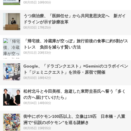
08月05日 16時00分
うつ病治療、「医師任せ」から共同意思決定へ 新ガイ
ドラインが示す診療改革
08月03日 17時25分
「帰宅後、冷蔵庫が空っぽ」旅行前後の食事に約5割がス
トレス 負担を減らす賢い方法
08月01日 20時33分
Google、「ドラゴンクエスト」×Geminiのコラボイベン
ト「ジェミニクエスト」を渋谷・原宿で開催
08月03日 18時42分
松村北斗と今田美桜、急逝した東野圭吾氏へ誓う「多く
の方へ届けていけたら」
08月04日 14時00分
街中にポケモン100匹以上、立像は19匹 日本橋・八重
洲で“伝説のポケモン”を巡る謎解き
08月05日 15時55分