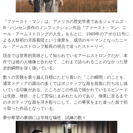
『ファースト・マン』は、アメリカの歴史学者であるジェイムズ・
R・ハンセン原作のノンフィクション作品『ファースト・マン ニ
ール・アームストロングの人生』をもとに、1969年のアポロ11号に
よる人類初の月面着陸という偉業を、成功のキーマンとなったニー
ル・アームストロング船長の視点で追ったストーリー。
現在では世界的英雄として知られているアームストロングだが、本
作では彼の人物像と合わせて、これまで語られることのなかった歴
史的瞬間を深く描いている。
数々の苦難を乗り越え目標にたどり着いた「この瞬間」のことを、
通常メディアの露出の多くではポジティブな面を前面に打ち出し描
いている印象がある。ところがこの作品で描かれているエピソード
は失敗、挫折、そして苦悩にまみれたものであり、偉業に至るまで
のネガティブな面を浮き彫りにして、この事実をまた違った面で切
り取った作品となっている。
夢や希望の裏側には辛辣な犠牲、試練の数々