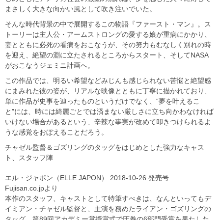
まさしく大きな向かい風として吹き注いでいた。
そんな時代背景の中で展開するこの物語『ファースト・マン』。ス
トーリーは主人公・アームストロングの愛する娘が重病にかかり、
妻とともに必死の看病をおこなうが、その努力もむなしく別れの時
を迎え、絶望の淵に立たされるところからスタート、そしてNASA
がおこなうジェミニ計画へ。
この作品では、明るい希望などみじんも感じられない苦悩と絶望感
にまみれた彼の姿が、リアルな映像とともに丁寧に描かれており、
単に作品が史事を辿ったものというだけでなく、“夢を叶えるこ
と”には、時には綺麗ごとでは済まない厳しさに立ち向かわなければ
いけない場合があるという、辛辣な事実が改めて叩きつけられるよ
うな感覚をおぼえることだろう。
チャゼル監督＆ゴズリングのタッグをはじめとした強力なキャス
ト、スタッフ陣
エル・ジャポン（ELLE JAPON） 2018-10-26 発売号
Fujisan.co.jpより
本作のスタッフ、キャストとして特筆すべきは、なんといってもデ
イミアン・チャゼル監督と、主演を務めたライアン・ゴズリングの
タッグ。第89回アカデミー賞授賞式で圧巻の6部門受賞を果たした