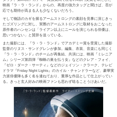
映画『ラ・ラ・ランド』からの、再度の強力タッグと聞けば、否が
応でも期待が高まる人も少なくないだろう。
そして物語のカギを握るアームストロングの素顔を見事に演じきっ
たゴズリングに対し、実際のアームストロングに取材をおこなった
原作者のハンセンは「ライアン以上にニールを演じられる俳優は、
思いつかない」と賛辞を送っている。
また撮影には、『ラ・ラ・ランド』でアカデミー賞を受賞した撮影
監督のリヌス・サンドグレンが参加。編集、衣装、音楽にも同じく
『ラ・ラ・ランド』のチームが再集結、共演には、映画『ミレニア
ム』シリーズ第四弾『蜘蛛の巣を払う女』などのクレア・フォイ、
『ゼロ・ダーク・サーティ』などのジェイソン・クラーク、テレビ
ドラマ『Friday Night Lights』のカイル・チャンドラーなど、豪華実
力派俳優陣も多く名を連ねており、重厚な作品として仕上がってい
る。きっと玄人好みの映画ファンも思わず唸ることうけあいだ。