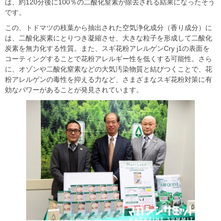
は、約120分後に100％の二酸化窒素が除去される結果になったそう
です。
この、トドマツの枝葉から抽出された空気浄化成分（香り成分）に
は、二酸化炭素にとりつき凝縮させ、大きな粒子を形成して二酸化
炭素を無力化する性質。また、スギ花粉アレルゲンCry j1の表面を
コーティングすることで花粉アレルギー性を低くする可能性。さら
に、オゾンや二酸化窒素などの大気汚染物質と結びつくことで、花
粉アレルゲンの毒性を抑える力など、さまざまなスギ花粉対策に有
効なパワーがあることが発見されています。