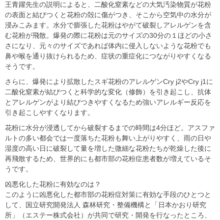
王青躍先生の説明によると、二酸化窒素などの大気汚染物質が花粉
の表面と結びつくと花粉の殻に傷がつき、そこから空気中の水分が
浸みこみます。水分で膨張した花粉はやがて破裂しアレルゲンを含
む花粉が飛散。爆発の際に花粉は元のサイズの30分の１ほどの小さ
さになり、元々のサイズであれば体内に侵入しないような花粉でも
鼻や喉を通り抜けられるため、症状の重症化につながりやすくなる
そうです。
さらに、爆発により拡散したスギ花粉のアレルゲンCry j2やCry j1に
二酸化窒素が結びつくと科学的な変化（修飾）を引き起こし、抗体
とアレルゲンがより結びつきやすくなるため強いアレルギー反応を
引き起こしやすくなります。
花粉に水分が浸透してから破裂するまでの時間は4分ほど。アスファ
ルトの多い都会では一度落ちた花粉も舞い上がりやすく、雨の日や
湿度の高い日に破裂して量を増した微細な花粉たちが乾燥した後に
再飛散するため、世界的にも都市部の花粉症患者数が増えているそ
うです。
凶悪化した花粉に有効なのは？
このように凶悪化した都市部の花粉症対策に有効な手段のひとつと
して、国立研究開発法人 森林研究・整備機構と「日本かおり研究
所」（エステー株式会社）が共同で研究・開発を行なったところ、