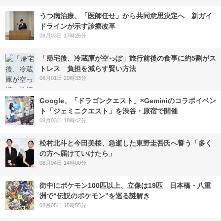
うつ病治療、「医師任せ」から共同意思決定へ 新ガイ
ドラインが示す診療改革
08月03日 17時25分
「帰宅後、冷蔵庫が空っぽ」旅行前後の食事に約5割がス
トレス 負担を減らす賢い方法
08月01日 20時33分
Google、「ドラゴンクエスト」×Geminiのコラボイベン
ト「ジェミニクエスト」を渋谷・原宿で開催
08月03日 18時42分
松村北斗と今田美桜、急逝した東野圭吾氏へ誓う「多く
の方へ届けていけたら」
08月04日 14時00分
街中にポケモン100匹以上、立像は19匹 日本橋・八重
洲で“伝説のポケモン”を巡る謎解き
08月05日 15時55分