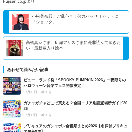
Fujisan.co.jpより
小松菜奈殿、ご乱心？！努力バッサリカットに
「ショック」
高橋真麻さま、広瀬アリスさまに是非読んで頂きた
い！最新嫁入り絵本
あわせて読みたい記事
ピューロランド発「SPOOKY PUMPKIN 2026」一夜限りの
ハロウィーン音楽フェス開催決定！
07月31日 15時00分
ガチャガチャどこで買える？全国エリア別設置場所ガイド20
26
07月17日 13時00分
プリキュアのガシャポン全種類まとめ2026【名探偵プリキュ
ア最新9選】