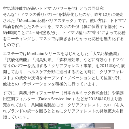
空気清浄能力が高いトドマツパワーを他社とも共同研究
そんな“トドマツの香りパワー”を製品化したのが、昨年12月に発売
された「MoriLabo 花粉バリアステック」です。使い方は、トドマツ
精油を配合したステックを、マスクの外側（鼻に位置する部分）へ
約4時間ごとに4～5回塗るだけ。トドマツ精油の“香り”によって花粉
をコーティングし、マスクでは防ぎきれなかった花粉を無力化する
ものです。
エステーではMoriLaboシリーズをはじめとした「大気汚染低減」
「抗酸化機能」「消臭効果」「森林浴効果」などに有効なトドマツ
香りのパワーを活用する「クリアフォレスト事業」を2011年から展
開しており、ヘルスケア分野に進出するのと同時に「クリアフォレ
スト」の成分や技術をオープンイ・ノベーションとして位置づけ、
他社とのコラボレーションを積極的に行っています。
すでに、業務用ディフューザー（日本カルミック株式会社）や業務
用空調フィルター（Daian Service Inc.）などが2018年10月より販
売されており、共同開発製品には「クリアフォレスト」のロゴを入
れブランドの統一を図るとともにクリアフォレストの発展拡大を目
指しています。