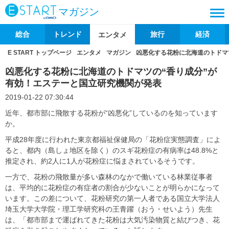
マガジン
総合
トレンド
旅行
経済
エンタメ
E START トップページ
エンタメ
マガジン
凶悪化する花粉に北海道のトドマ
凶悪化する花粉に北海道のトドマツの“香り成分”が
有効！エステーと国立研究機関が発表
2019-01-22 07:30:44
近年、都市部に飛散する花粉が“凶悪化”しているのを知っています
か。
平成28年度に行われた東京都福祉保健局の「花粉症実態調査」によ
ると、都内（島しょ地区を除く）のスギ花粉症の有病率は48.8%と
推定され、約2人に1人が花粉症に悩まされているそうです。
一方で、花粉の飛散量が多い森林のなかで働いている林業従事者
は、平均的に花粉症の有症者の割合が少ないことが明らかになって
います。この差について、花粉研究の第一人者である国立大学法人
埼玉大学大学院・理工学研究科の王青躍（おう・せいよう）先生
は、「都市部まで運ばれてきた花粉は大気汚染物質と結びつき、花