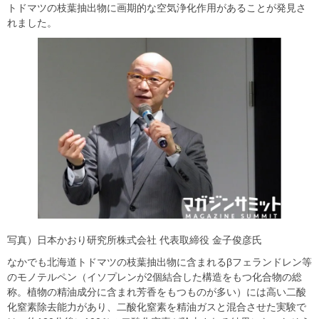
トドマツの枝葉抽出物に画期的な空気浄化作用があることが発見さ
れました。
写真）日本かおり研究所株式会社 代表取締役 金子俊彦氏
なかでも北海道トドマツの枝葉抽出物に含まれるβフェランドレン等
のモノテルペン（イソプレンが2個結合した構造をもつ化合物の総
称。植物の精油成分に含まれ芳香をもつものが多い）には高い二酸
化窒素除去能力があり、二酸化窒素を精油ガスと混合させた実験で