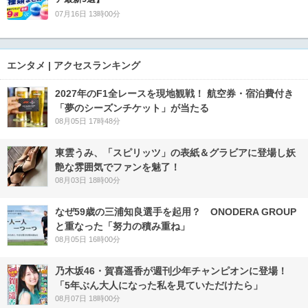
07月16日 13時00分
エンタメ | アクセスランキング
2027年のF1全レースを現地観戦！ 航空券・宿泊費付き
「夢のシーズンチケット」が当たる
08月05日 17時48分
東雲うみ、「スピリッツ」の表紙＆グラビアに登場し妖
艶な雰囲気でファンを魅了！
08月03日 18時00分
なぜ59歳の三浦知良選手を起用？ ONODERA GROUP
と重なった「努力の積み重ね」
08月05日 16時00分
乃木坂46・賀喜遥香が週刊少年チャンピオンに登場！
「5年ぶん大人になった私を見ていただけたら」
08月07日 18時00分