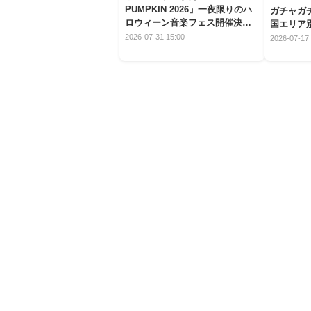
PUMPKIN 2026」一夜限りのハ
ガチャガ
ロウィーン音楽フェス開催決
国エリア別
定！
2026-07-31 15:00
2026-07-17 