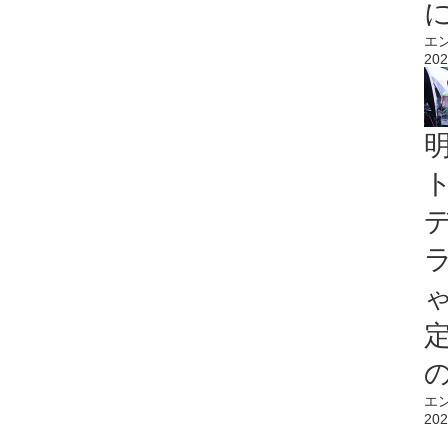
エ
202
エ
202