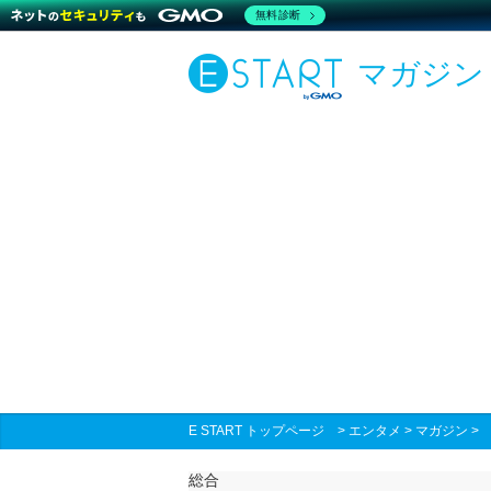
無料診断
マガジン
E START トップページ
>
エンタメ
>
マガジン
総合