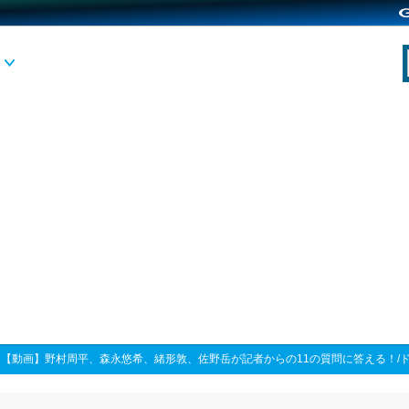
>
【動画】野村周平、森永悠希、緒形敦、佐野岳が記者からの11の質問に答える！/ドラ