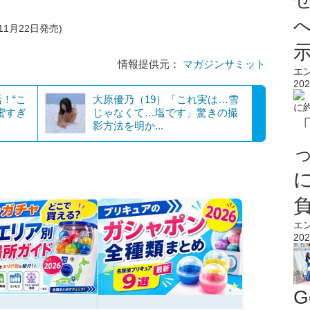
11月22日発売)
情報提供元：
マガジンサミット
エ
202
！“こ
大原優乃（19）「これ実は…雪
蜜すぎ
じゃなくて…塩です」驚きの撮
影方法を明か...
エ
202
G