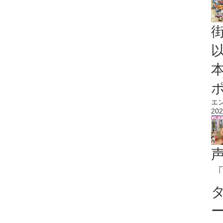
エ
202