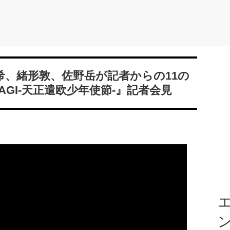
希、緒形敦、佐野岳が記者からの11の
GI-天正遣欧少年使節-』記者会見
エ