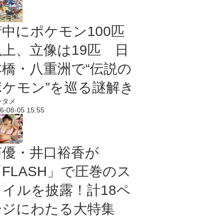
街中にポケモン100匹
以上、立像は19匹 日
本橋・八重洲で“伝説の
ポケモン”を巡る謎解き
ンタメ
6-08-05 15:55
声優・井口裕香が
「FLASH」で圧巻のス
タイルを披露！計18ペ
ージにわたる大特集