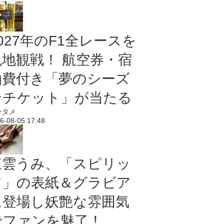
027年のF1全レースを
現地観戦！ 航空券・宿
泊費付き「夢のシーズ
ンチケット」が当たる
ンタメ
6-08-05 17:48
東雲うみ、「スピリッ
ツ」の表紙＆グラビア
に登場し妖艶な雰囲気
でファンを魅了！