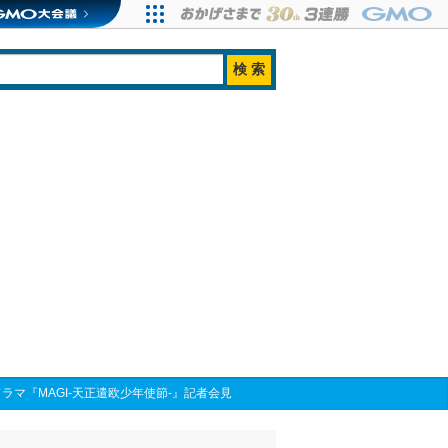
マ『MAGI-天正遣欧少年使節-』記者会見