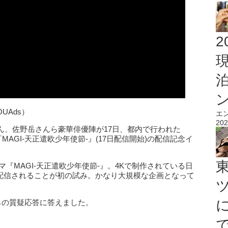
2
8OUAds）
エ
202
ん、佐野岳さんら豪華俳優陣が17日、都内で行われた
MAGI-天正遣欧少年使節-』(17日配信開始)の配信記念イ
『MAGI-天正遣欧少年使節-』。4Kで制作されている日
時配信されることが初の試み。かなり大規模な企画となって
らの質疑応答に答えました。