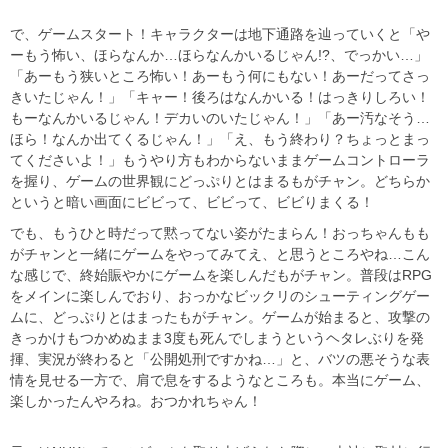
で、ゲームスタート！キャラクターは地下通路を辿っていくと「や
ーもう怖い、ほらなんか…ほらなんかいるじゃん!?、でっかい…」
「あーもう狭いところ怖い！あーもう何にもない！あーだってさっ
きいたじゃん！」「キャー！後ろはなんかいる！はっきりしろい！
もーなんかいるじゃん！デカいのいたじゃん！」「あー汚なそう…
ほら！なんか出てくるじゃん！」「え、もう終わり？ちょっとまっ
てくださいよ！」もうやり方もわからないままゲームコントローラ
を握り、ゲームの世界観にどっぷりとはまるもがチャン。どちらか
というと暗い画面にビビって、ビビって、ビビりまくる！
でも、もうひと時だって黙ってない姿がたまらん！おっちゃんもも
がチャンと一緒にゲームをやってみてえ、と思うところやね…こん
な感じで、終始賑やかにゲームを楽しんだもがチャン。普段はRPG
をメインに楽しんでおり、おっかなビックリのシューティングゲー
ムに、どっぷりとはまったもがチャン。ゲームが始まると、攻撃の
きっかけもつかめぬまま3度も死んでしまうというヘタレぶりを発
揮、実況が終わると「公開処刑ですかね…」と、バツの悪そうな表
情を見せる一方で、肩で息をするようなところも。本当にゲーム、
楽しかったんやろね。おつかれちゃん！