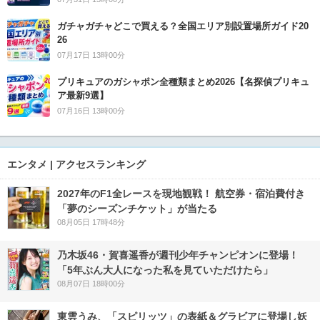
ガチャガチャどこで買える？全国エリア別設置場所ガイド20
26
07月17日 13時00分
プリキュアのガシャポン全種類まとめ2026【名探偵プリキュ
ア最新9選】
07月16日 13時00分
エンタメ | アクセスランキング
2027年のF1全レースを現地観戦！ 航空券・宿泊費付き
「夢のシーズンチケット」が当たる
08月05日 17時48分
乃木坂46・賀喜遥香が週刊少年チャンピオンに登場！
「5年ぶん大人になった私を見ていただけたら」
08月07日 18時00分
東雲うみ、「スピリッツ」の表紙＆グラビアに登場し妖