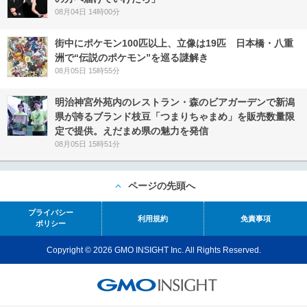
08月04日 14時00分
街中にポケモン100匹以上、立像は19匹 日本橋・八重
洲で“伝説のポケモン”を巡る謎解き
08月05日 15時55分
明治神宮外苑内のレストラン・森のビアガーデンで新潟
県が誇るブランド枝豆「つまりちゃまめ」を販売数量限
定で提供。えだまめ県の魅力を発信
08月05日 15時51分
ページの先頭へ
プライバシー
利用規約
免責事項
ポリシー
Copyright © 2026 GMO INSIGHT Inc. All Rights Reserved.