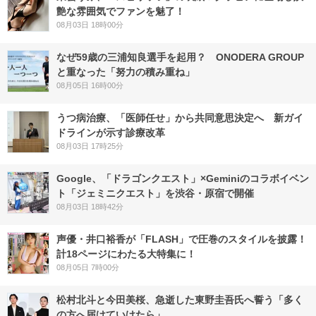
艶な雰囲気でファンを魅了！
08月03日 18時00分
なぜ59歳の三浦知良選手を起用？ ONODERA GROUP
と重なった「努力の積み重ね」
08月05日 16時00分
うつ病治療、「医師任せ」から共同意思決定へ 新ガイ
ドラインが示す診療改革
08月03日 17時25分
Google、「ドラゴンクエスト」×Geminiのコラボイベン
ト「ジェミニクエスト」を渋谷・原宿で開催
08月03日 18時42分
声優・井口裕香が「FLASH」で圧巻のスタイルを披露！
計18ページにわたる大特集に！
08月05日 7時00分
松村北斗と今田美桜、急逝した東野圭吾氏へ誓う「多く
の方へ届けていけたら」