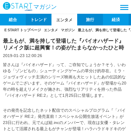
マガジン
総合
トレンド
旅行
経済
エンタメ
E START トップページ
エンタメ
マガジン
最上もが、満を持して登場した『
最上もが、満を持して登場した『バイオハザード』
リメイク版に超興奮！の姿がたまらなかったひと時
2019-01-23 12:00:26
皆さんは『バイオハザード』って、ご存知でしょうか？そう、いわ
ゆる「ゾンビもの」シューティングゲームの草分け的存在。ミラ・
ジョヴォヴィッチ主演のシリーズ映画も大ヒットしたあの伝説的な
ゲームでございます。そのゲーム『バイオハザード』が登場から20
年の時を超えリメイクが施され、強烈なリアリティを持った作品
『バイオハザード RE:2』として1月25日に登場します。
その発売を記念したネット配信でのスペシャルプログラム『「バイ
オハザード RE:2」発売直前！スペシャル公開生放送イベント』が
23日に行われ、元でんぱ組.incのメンバーで、現在は女優・タレン
トとして活躍される最上もがチャンが登場！ハラハラドキドキのゲ