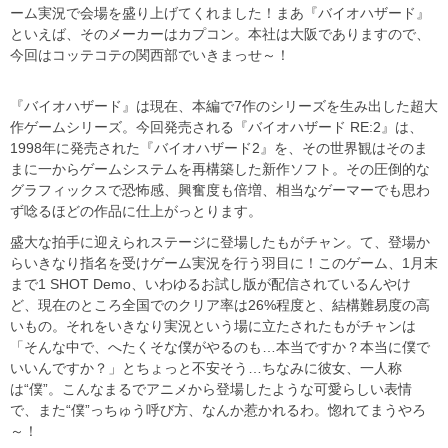
ーム実況で会場を盛り上げてくれました！まあ『バイオハザード』
といえば、そのメーカーはカプコン。本社は大阪でありますので、
今回はコッテコテの関西部でいきまっせ～！
『バイオハザード』は現在、本編で7作のシリーズを生み出した超大
作ゲームシリーズ。今回発売される『バイオハザード RE:2』は、
1998年に発売された『バイオハザード2』を、その世界観はそのま
まに一からゲームシステムを再構築した新作ソフト。その圧倒的な
グラフィックスで恐怖感、興奮度も倍増、相当なゲーマーでも思わ
ず唸るほどの作品に仕上がっとります。
盛大な拍手に迎えられステージに登場したもがチャン。て、登場か
らいきなり指名を受けゲーム実況を行う羽目に！このゲーム、1月末
まで1 SHOT Demo、いわゆるお試し版が配信されているんやけ
ど、現在のところ全国でのクリア率は26%程度と、結構難易度の高
いもの。それをいきなり実況という場に立たされたもがチャンは
「そんな中で、へたくそな僕がやるのも…本当ですか？本当に僕で
いいんですか？」とちょっと不安そう…ちなみに彼女、一人称
は“僕”。こんなまるでアニメから登場したような可愛らしい表情
で、また“僕”っちゅう呼び方、なんか惹かれるわ。惚れてまうやろ
～！