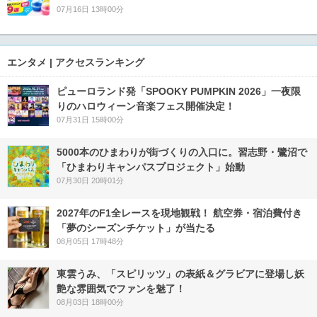
07月16日 13時00分
エンタメ | アクセスランキング
ピューロランド発「SPOOKY PUMPKIN 2026」一夜限
りのハロウィーン音楽フェス開催決定！
07月31日 15時00分
5000本のひまわりが街づくりの入口に。習志野・鷺沼で
「ひまわりキャンパスプロジェクト」始動
07月30日 20時01分
2027年のF1全レースを現地観戦！ 航空券・宿泊費付き
「夢のシーズンチケット」が当たる
08月05日 17時48分
東雲うみ、「スピリッツ」の表紙＆グラビアに登場し妖
艶な雰囲気でファンを魅了！
08月03日 18時00分