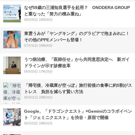
なぜ59歳の三浦知良選手を起用？ ONODERA GROUP
と重なった「努力の積み重ね」
08月05日 16時00分
東雲うみが「ヤングキング」のグラビアで泡まみれに！
その他のPPEメンバーも登場！
07月31日 19時00分
うつ病治療、「医師任せ」から共同意思決定へ 新ガイ
ドラインが示す診療改革
08月03日 17時25分
「帰宅後、冷蔵庫が空っぽ」旅行前後の食事に約5割がス
トレス 負担を減らす賢い方法
08月01日 20時33分
Google、「ドラゴンクエスト」×Geminiのコラボイベン
ト「ジェミニクエスト」を渋谷・原宿で開催
08月03日 18時42分