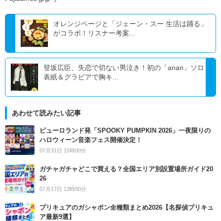
オレンジページと「ジェーン・スー 生活は踊る」
がコラボ！リスナー考案...
登坂広臣、失恋で切ない男泣き！初の「anan」ソロ
表紙＆グラビアで胸キ...
あわせて読みたい記事
ピューロランド発「SPOOKY PUMPKIN 2026」一夜限りの
ハロウィーン音楽フェス開催決定！
07月31日 15時00分
ガチャガチャどこで買える？全国エリア別設置場所ガイド20
26
07月17日 13時00分
プリキュアのガシャポン全種類まとめ2026【名探偵プリキュ
ア最新9選】