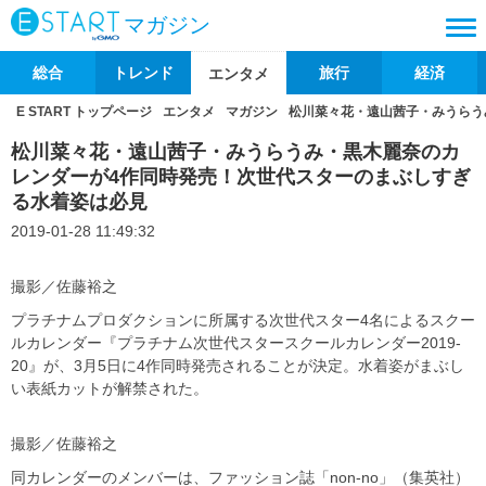
マガジン
総合
トレンド
旅行
経済
エンタメ
E START トップページ
エンタメ
マガジン
松川菜々花・遠山茜子・みうらう
松川菜々花・遠山茜子・みうらうみ・黒木麗奈のカ
レンダーが4作同時発売！次世代スターのまぶしすぎ
る水着姿は必見
2019-01-28 11:49:32
撮影／佐藤裕之
プラチナムプロダクションに所属する次世代スター4名によるスクー
ルカレンダー『プラチナム次世代スタースクールカレンダー2019-
20』が、3月5日に4作同時発売されることが決定。水着姿がまぶし
い表紙カットが解禁された。
撮影／佐藤裕之
同カレンダーのメンバーは、ファッション誌「non-no」（集英社）