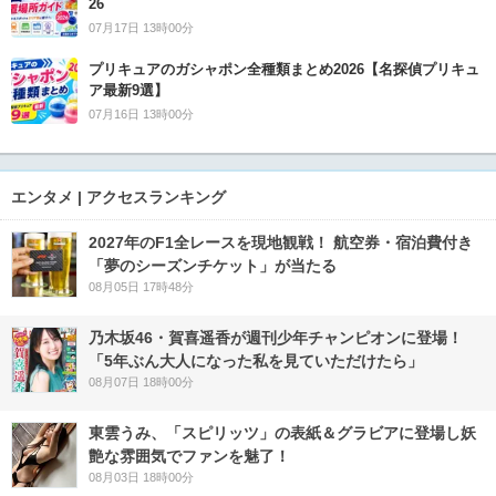
26
07月17日 13時00分
プリキュアのガシャポン全種類まとめ2026【名探偵プリキュ
ア最新9選】
07月16日 13時00分
エンタメ | アクセスランキング
2027年のF1全レースを現地観戦！ 航空券・宿泊費付き
「夢のシーズンチケット」が当たる
08月05日 17時48分
乃木坂46・賀喜遥香が週刊少年チャンピオンに登場！
「5年ぶん大人になった私を見ていただけたら」
08月07日 18時00分
東雲うみ、「スピリッツ」の表紙＆グラビアに登場し妖
艶な雰囲気でファンを魅了！
08月03日 18時00分