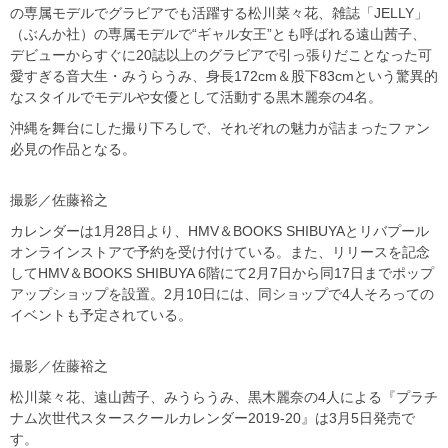
の専属モデルでグラビアでも活躍する松川菜々花、雑誌「JELLY」
（ぶんか社）の専属モデルで“ギャル女王”とも呼ばれる遠山茜子、
デビューからすぐに20誌以上のグラビアで引っ張りだことなった可
愛すぎる音大生・みうらうみ、身長172cm＆股下83cmという驚異的
なスタイルでモデルや女優として活動する黒木麗奈の4名。
沖縄を舞台にした撮り下ろしで、それぞれの魅力が詰まったファン
必見の作品となる。
撮影／佐藤裕之
カレンダーは1月28日より、HMV＆BOOKS SHIBUYAとリバプール
オンラインストアで予約を受け付けている。また、リリースを記念
してHMV＆BOOKS SHIBUYA 6階にて2月7日から同17日までポップ
アップショップを設置。2月10日には、同ショップで4人そろっての
イベントも予定されている。
撮影／佐藤裕之
松川菜々花、遠山茜子、みうらうみ、黒木麗奈の4人による『プラチ
ナム次世代スタースクールカレンダー2019-20』は3月5日発売で
す。