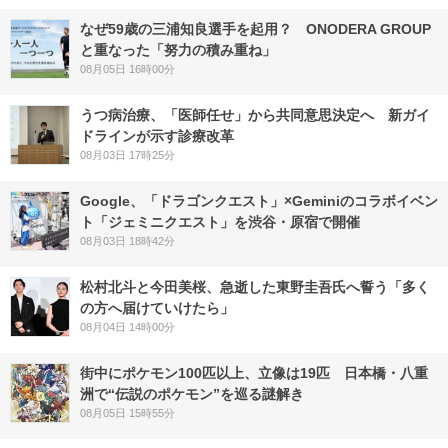
なぜ59歳の三浦知良選手を起用？ ONODERA GROUP
と重なった「努力の積み重ね」
08月05日 16時00分
うつ病治療、「医師任せ」から共同意思決定へ 新ガイ
ドラインが示す診療改革
08月03日 17時25分
Google、「ドラゴンクエスト」×Geminiのコラボイベン
ト「ジェミニクエスト」を渋谷・原宿で開催
08月03日 18時42分
松村北斗と今田美桜、急逝した東野圭吾氏へ誓う「多く
の方へ届けていけたら」
08月04日 14時00分
街中にポケモン100匹以上、立像は19匹 日本橋・八重
洲で“伝説のポケモン”を巡る謎解き
08月05日 15時55分