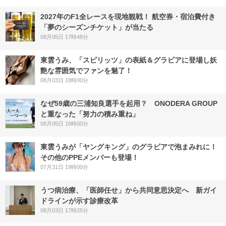
2027年のF1全レースを現地観戦！ 航空券・宿泊費付き
「夢のシーズンチケット」が当たる
08月05日 17時48分
東雲うみ、「スピリッツ」の表紙＆グラビアに登場し妖
艶な雰囲気でファンを魅了！
08月03日 18時00分
なぜ59歳の三浦知良選手を起用？ ONODERA GROUP
と重なった「努力の積み重ね」
08月05日 16時00分
東雲うみが「ヤングキング」のグラビアで泡まみれに！
その他のPPEメンバーも登場！
07月31日 19時00分
うつ病治療、「医師任せ」から共同意思決定へ 新ガイ
ドラインが示す診療改革
08月03日 17時25分