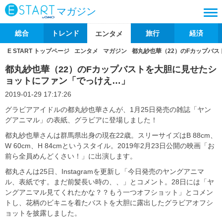
マガジン
総合
トレンド
旅行
経済
エンタメ
E START トップページ
エンタメ
マガジン
都丸紗也華（22）のFカップバ
都丸紗也華（22）のFカップバストを大胆に見せたシ
ョットにファン「でっけえ…」
2019-01-29 17:17:26
グラビアアイドルの都丸紗也華さんが、1月25日発売の雑誌「ヤン
グアニマル」の表紙、グラビアに登場しました！
都丸紗也華さんは群馬県出身の現在22歳。スリーサイズはB 88cm、
W 60cm、H 84cmというスタイル。2019年2月23日公開の映画「お
前ら全員めんどくさい！」に出演します。
都丸さんは25日、Instagramを更新し「今日発売のヤングアニマ
ル、表紙です。まだ前髪長い時の、、」とコメント。28日には「ヤ
ングアニマル見てくれたかな？？もう一つオフショット」とコメン
トし、花柄のビキニを着たバストを大胆に露出したグラビアオフシ
ョットを披露しました。