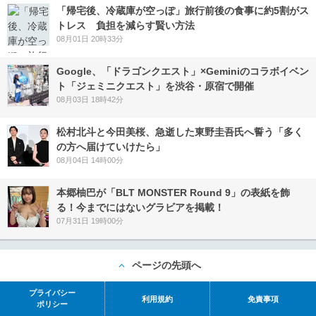
「帰宅後、冷蔵庫が空っぽ」旅行前後の食事に約5割がス
トレス 負担を減らす賢い方法
08月01日 20時33分
Google、「ドラゴンクエスト」×Geminiのコラボイベン
ト「ジェミニクエスト」を渋谷・原宿で開催
08月03日 18時42分
松村北斗と今田美桜、急逝した東野圭吾氏へ誓う「多く
の方へ届けていけたら」
08月04日 14時00分
本郷柚巴が「BLT MONSTER Round 9」の表紙を飾
る！今までにはないグラビアを掲載！
07月31日 19時00分
ページの先頭へ
プライバシー
利用規約
免責事項
ポリシー