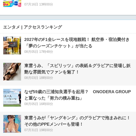
07月16日 13時00分
エンタメ | アクセスランキング
2027年のF1全レースを現地観戦！ 航空券・宿泊費付き
「夢のシーズンチケット」が当たる
08月05日 17時48分
東雲うみ、「スピリッツ」の表紙＆グラビアに登場し妖
艶な雰囲気でファンを魅了！
08月03日 18時00分
なぜ59歳の三浦知良選手を起用？ ONODERA GROUP
と重なった「努力の積み重ね」
08月05日 16時00分
東雲うみが「ヤングキング」のグラビアで泡まみれに！
その他のPPEメンバーも登場！
07月31日 19時00分