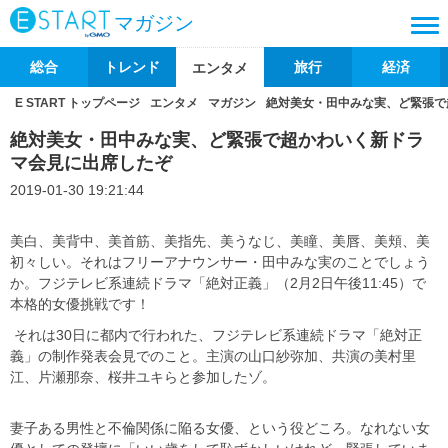
マガジン
総合
トレンド
旅行
経済
エンタメ
E START トップページ
エンタメ
マガジン
絶対美女・田中みな実、ど緊張で
絶対美女・田中みな実、ど緊張で超かわいく新ドラ
マ会見に出席したぞ
2019-01-30 19:21:44
美白、美背中、美首筋、美指先、美うなじ、美瞳、美唇、美頬、美
初々しい。それはフリーアナウンサー・田中みな実のことでしょう
か。フジテレビ系連続ドラマ「絶対正義」（2月2日午後11:45）で
本格的女優挑戦です！
それは30日に都内で行われた、フジテレビ系連続ドラマ「絶対正
義」の制作発表会見でのこと。主演の山口紗弥加、共演の美村里
江、片瀬那奈、桜井ユキらと参加したゾ。
妻子ある男性と不倫関係に陥る女優、という役どころ。なれない女