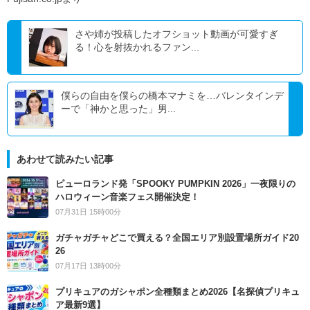
さや姉が投稿したオフショット動画が可愛すぎ
る！心を射抜かれるファン...
僕らの自由を僕らの橋本マナミを…バレンタインデ
ーで「神かと思った」男...
あわせて読みたい記事
ピューロランド発「SPOOKY PUMPKIN 2026」一夜限りの
ハロウィーン音楽フェス開催決定！
07月31日 15時00分
ガチャガチャどこで買える？全国エリア別設置場所ガイド20
26
07月17日 13時00分
プリキュアのガシャポン全種類まとめ2026【名探偵プリキュ
ア最新9選】