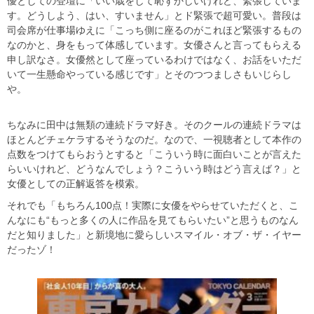
優としての登壇に「いい歳をして恥ずかしいけれど、緊張していま
す。どうしよう、はい、すいません」とド緊張で超可愛い。普段は
司会席が仕事場ゆえに「こっち側に座るのがこれほど緊張するもの
なのかと、身をもって体感しています。女優さんと言ってもらえる
申し訳なさ。女優然として座っているわけではなく、お話をいただ
いて一生懸命やっている感じです」とそのつつましさもいじらし
や。
ちなみに田中は無類の連続ドラマ好き。そのクールの連続ドラマは
ほとんどチェケラするそうなのだ。なので、一視聴者として本作の
点数をつけてもらおうとすると「こういう時に面白いことが言えた
らいいけれど、どうなんでしょう？こういう時はどう言えば？」と
女優としての正解返答を模索。
それでも「もちろん100点！実際に女優をやらせていただくと、こ
んなにも“もっと多くの人に作品を見てもらいたい”と思うものなん
だと知りました」と新境地に愛らしいスマイル・オブ・ザ・イヤー
だったゾ！