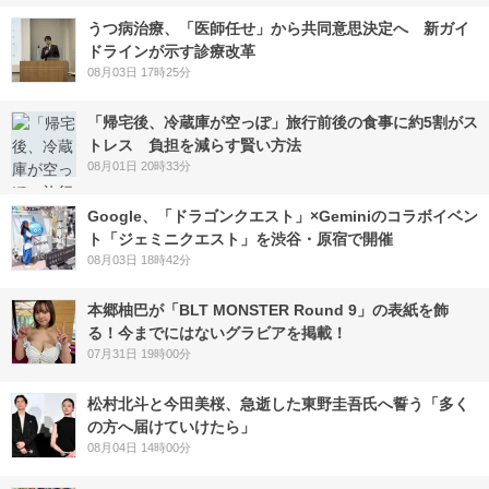
うつ病治療、「医師任せ」から共同意思決定へ 新ガイ
ドラインが示す診療改革
08月03日 17時25分
「帰宅後、冷蔵庫が空っぽ」旅行前後の食事に約5割がス
トレス 負担を減らす賢い方法
08月01日 20時33分
Google、「ドラゴンクエスト」×Geminiのコラボイベン
ト「ジェミニクエスト」を渋谷・原宿で開催
08月03日 18時42分
本郷柚巴が「BLT MONSTER Round 9」の表紙を飾
る！今までにはないグラビアを掲載！
07月31日 19時00分
松村北斗と今田美桜、急逝した東野圭吾氏へ誓う「多く
の方へ届けていけたら」
08月04日 14時00分