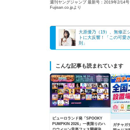
週刊ヤングジャンプ 最新号：2019年2/14号 (
Fujisan.co.jpより
大原優乃（19）、無修正
トに大反響！「この可愛
則」
こんな記事も読まれています
ピューロランド発「SPOOKY
PUMPKIN 2026」一夜限りのハ
ガチャガ
ロウィーン音楽フェス開催決