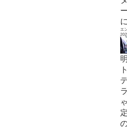
エ
202