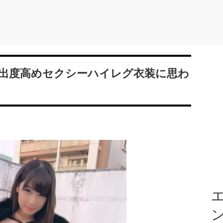
出度高めセクシーハイレグ衣装に思わ
エ