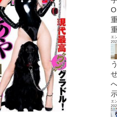
O
エ
202
エ
202