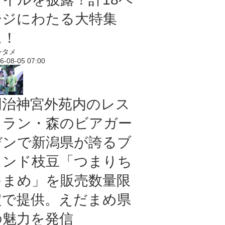
ージにわたる大特集
に！
ンタメ
6-08-05 07:00
明治神宮外苑内のレス
トラン・森のビアガー
デンで新潟県が誇るブ
ランド枝豆「つまりち
ゃまめ」を販売数量限
定で提供。えだまめ県
の魅力を発信