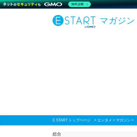
無料診断
マガジン
E START トップページ
>
エンタメ
>
マガジン
総合