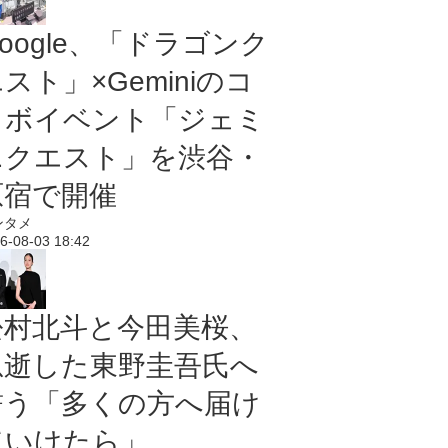
oogle、「ドラゴンク
スト」×Geminiのコ
ラボイベント「ジェミ
ニクエスト」を渋谷・
原宿で開催
ンタメ
6-08-03 18:42
松村北斗と今田美桜、
急逝した東野圭吾氏へ
誓う「多くの方へ届け
ていけたら」