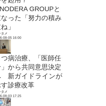
NODERA GROUPと
重なった「努力の積み
重ね」
ンタメ
6-08-05 16:00
うつ病治療、「医師任
せ」から共同意思決定
へ 新ガイドラインが
示す診療改革
ンタメ
6-08-03 17:25