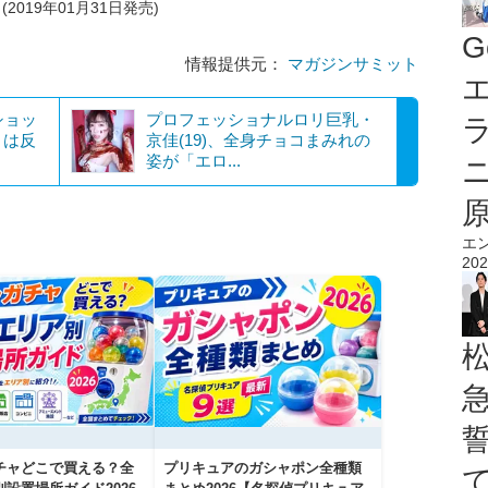
2019年01月31日発売)
G
情報提供元：
マガジンサミット
エ
ショッ
プロフェッショナルロリ巨乳・
さは反
京佳(19)、全身チョコまみれの
姿が「エロ...
エ
202
チャどこで買える？全
プリキュアのガシャポン全種類