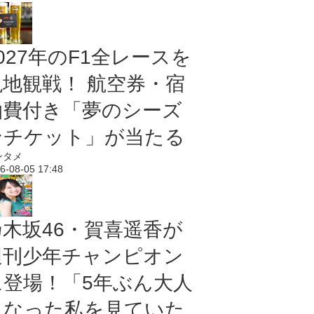
027年のF1全レースを
現地観戦！ 航空券・宿
泊費付き「夢のシーズ
ンチケット」が当たる
ンタメ
6-08-05 17:48
乃木坂46・賀喜遥香が
週刊少年チャンピオン
に登場！「5年ぶん大人
になった私を見ていた