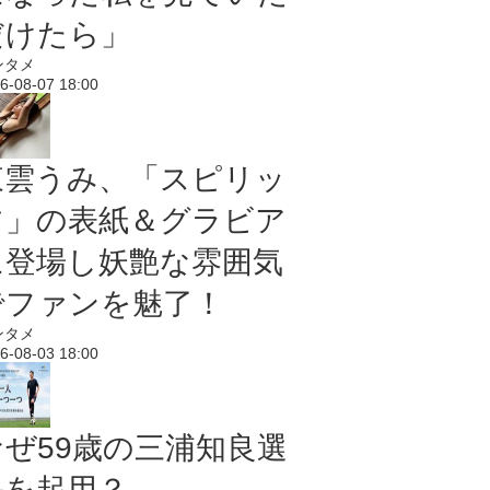
だけたら」
ンタメ
6-08-07 18:00
東雲うみ、「スピリッ
ツ」の表紙＆グラビア
に登場し妖艶な雰囲気
でファンを魅了！
ンタメ
6-08-03 18:00
なぜ59歳の三浦知良選
手を起用？