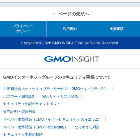
ページの先頭へ
プライバシー
利用規約
免責事項
ポリシー
Copyright © 2026 GMO INSIGHT Inc. All Rights Reserved.
GMOインターネットグループのセキュリティ事業について
世界初総合ネットセキュリティサービス「GMOセキュリティ24」
パスワード漏洩診断
Webサイトリスク診断
セキュリティ相談AIチャットボット
実在証明・盗聴対策
サイバー攻撃対策（GMOサイバーセキュリティ byイエラエ）
サイバー攻撃対策（GMO Flatt Security）
なりすまし対策
セキュリティ事業の軌跡