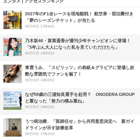
エンタメ | アクセスランキング
2027年のF1全レースを現地観戦！ 航空券・宿泊費付き
「夢のシーズンチケット」が当たる
08月05日 17時48分
乃木坂46・賀喜遥香が週刊少年チャンピオンに登場！
「5年ぶん大人になった私を見ていただけたら」
08月07日 18時00分
東雲うみ、「スピリッツ」の表紙＆グラビアに登場し妖
艶な雰囲気でファンを魅了！
08月03日 18時00分
なぜ59歳の三浦知良選手を起用？ ONODERA GROUP
と重なった「努力の積み重ね」
08月05日 16時00分
うつ病治療、「医師任せ」から共同意思決定へ 新ガイ
ドラインが示す診療改革
08月03日 17時25分