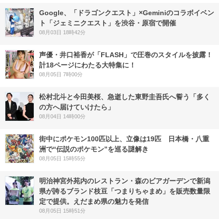
Google、「ドラゴンクエスト」×Geminiのコラボイベン
ト「ジェミニクエスト」を渋谷・原宿で開催
08月03日 18時42分
声優・井口裕香が「FLASH」で圧巻のスタイルを披露！
計18ページにわたる大特集に！
08月05日 7時00分
松村北斗と今田美桜、急逝した東野圭吾氏へ誓う「多く
の方へ届けていけたら」
08月04日 14時00分
街中にポケモン100匹以上、立像は19匹 日本橋・八重
洲で“伝説のポケモン”を巡る謎解き
08月05日 15時55分
明治神宮外苑内のレストラン・森のビアガーデンで新潟
県が誇るブランド枝豆「つまりちゃまめ」を販売数量限
定で提供。えだまめ県の魅力を発信
08月05日 15時51分