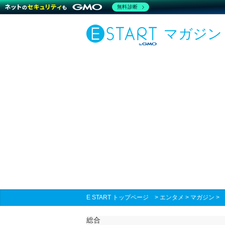
無料診断
マガジン
E START トップページ
>
エンタメ
>
マガジン
総合