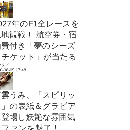
027年のF1全レースを
現地観戦！ 航空券・宿
泊費付き「夢のシーズ
ンチケット」が当たる
ンタメ
6-08-05 17:48
東雲うみ、「スピリッ
ツ」の表紙＆グラビア
に登場し妖艶な雰囲気
でファンを魅了！