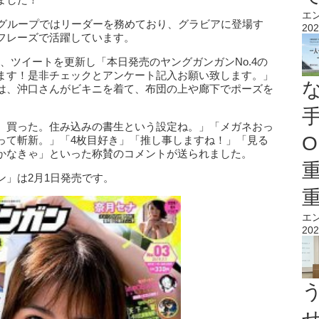
エ
。グループではリーダーを務めており、グラビアに登場す
202
フレーズで活躍しています。
1日、ツイートを更新し「本日発売のヤングガンガンNo.4の
ます！是非チェックとアンケート記入お願い致します。」
は、沖口さんがビキニを着て、布団の上や廊下でポーズを
、買った。住み込みの書生という設定ね。」「メガネおっ
O
って斬新。」「4枚目好き」「推し事しますね！」「見る
かなきゃ」といった称賛のコメントが送られました。
ン」は2月1日発売です。
エ
202