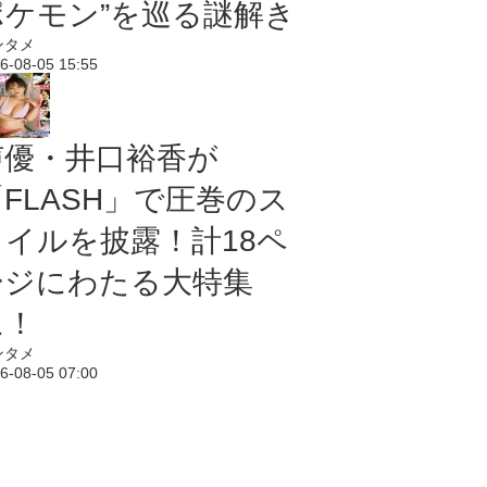
ポケモン”を巡る謎解き
ンタメ
6-08-05 15:55
声優・井口裕香が
「FLASH」で圧巻のス
タイルを披露！計18ペ
ージにわたる大特集
に！
ンタメ
6-08-05 07:00