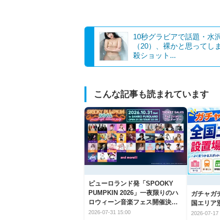
10秒グラビアで話題・水
（20）、裸かと思ってし
殺ショット...
こんな記事も読まれています
ピューロランド発「SPOOKY
PUMPKIN 2026」一夜限りのハ
ガチャガ
ロウィーン音楽フェス開催決
国エリア別
定！
2026-07-31 15:00
2026-07-17 