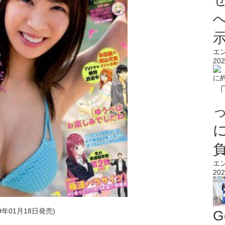
エ
202
エ
202
9年01月18日発売)
G