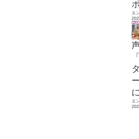
エ
202
エ
202