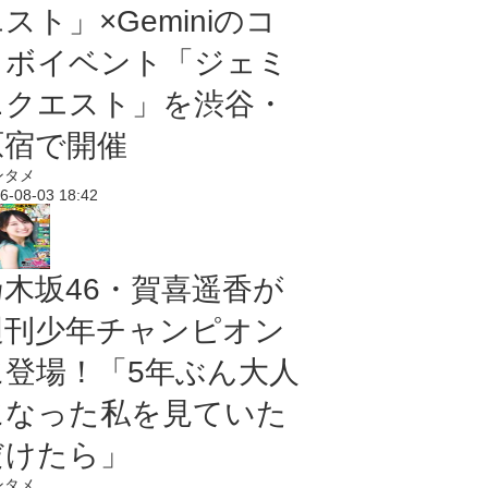
スト」×Geminiのコ
ラボイベント「ジェミ
ニクエスト」を渋谷・
原宿で開催
ンタメ
6-08-03 18:42
乃木坂46・賀喜遥香が
週刊少年チャンピオン
に登場！「5年ぶん大人
になった私を見ていた
だけたら」
ンタメ