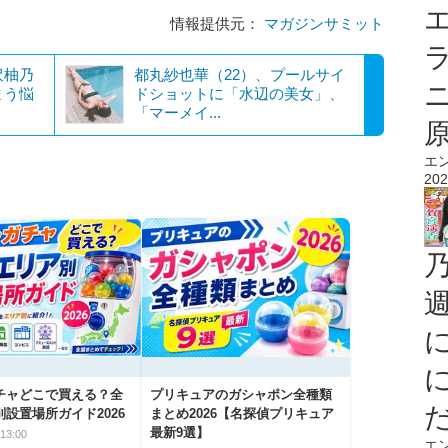
エ
情報提供元：
マガジンサミット
沢柚乃
都丸紗也華（22）、プールサイ
まう悩
ドショットに「水辺の美女」、
「マーメイ...
エ
202
チャどこで買える？全
プリキュアのガシャポン全種類
設置場所ガイド2026
まとめ2026【名探偵プリキュア
最新9選】
13:00
エ