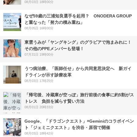
08月03日 18時00分
なぜ59歳の三浦知良選手を起用？ ONODERA GROUP
と重なった「努力の積み重ね」
08月05日 16時00分
東雲うみが「ヤングキング」のグラビアで泡まみれに！
その他のPPEメンバーも登場！
07月31日 19時00分
うつ病治療、「医師任せ」から共同意思決定へ 新ガイ
ドラインが示す診療改革
08月03日 17時25分
「帰宅後、冷蔵庫が空っぽ」旅行前後の食事に約5割がス
トレス 負担を減らす賢い方法
08月01日 20時33分
Google、「ドラゴンクエスト」×Geminiのコラボイベン
ト「ジェミニクエスト」を渋谷・原宿で開催
08月03日 18時42分