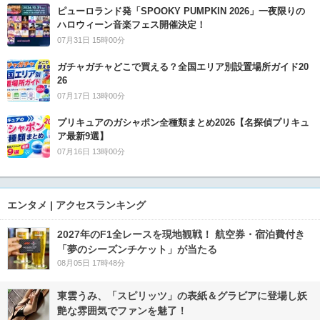
ピューロランド発「SPOOKY PUMPKIN 2026」一夜限りの
ハロウィーン音楽フェス開催決定！
07月31日 15時00分
ガチャガチャどこで買える？全国エリア別設置場所ガイド20
26
07月17日 13時00分
プリキュアのガシャポン全種類まとめ2026【名探偵プリキュ
ア最新9選】
07月16日 13時00分
エンタメ | アクセスランキング
2027年のF1全レースを現地観戦！ 航空券・宿泊費付き
「夢のシーズンチケット」が当たる
08月05日 17時48分
東雲うみ、「スピリッツ」の表紙＆グラビアに登場し妖
艶な雰囲気でファンを魅了！