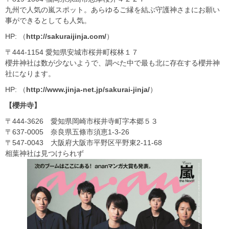
九州で人気の嵐スポット。あらゆるご縁を結ぶ守護神さまにお願い
事ができるとしても人気。
HP: （
http://sakuraijinja.com/
）
〒444-1154 愛知県安城市桜井町桜林１７
櫻井神社は数が少ないようで、調べた中で最も北に存在する櫻井神
社になります。
HP: （
http://www.jinja-net.jp/sakurai-jinja/
）
【櫻井寺】
〒444-3626 愛知県岡崎市桜井寺町字本郷５３
〒637-0005 奈良県五條市須恵1-3-26
〒547-0043 大阪府大阪市平野区平野東2-11-68
相葉神社は見つけられず