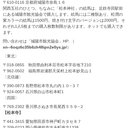
〒610-0116 京都府城陽市奈島１６
関西五社のひとつ。ちなみに「松本神社」の絵馬は、近鉄寺田駅前
にある城陽市観光協会で購入します。絵馬には二種類あり、松潤の
紫カラーの絵馬は1500円。焼き付け文字のバージョンは2000円。そ
れぞれ1人5枚までの購入枚数制限があります。ネットでも購入でき
ます。
問い合わせは「城陽市観光協会」HP: （
xn--6oqz6c35b6zh48ipn2e0ys.jp/
）
〈東北〉
〒018-0855 秋田県由利本荘市松本字谷地下210
〒962-0502 福島県岩瀬郡天栄村上松本妙見山１
〈北信越〉
〒390-0873 長野県松本市丸の内１０−３７
〒924-0057 石川県白山市松本町1
〈四国〉
〒769-2302 香川県さぬき市長尾西５５９−２
【松本寺】
〒441-3415 愛知県田原市神戸町カタセ８７
〒709-0223 岡山県備前市吉永町南方1338