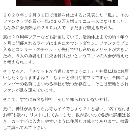
２０２０年１２月３１日で活動を休止すると発表した『嵐』。その
ファンクラブ会員が一気に１０万人増えてニュースになりました。
ちなみに会員数は約２５０万人で、まだまだ増える見込み。
嵐は２０周年ツアーなども計画していて、活動休止までの約１年９
ヶ月に開催されるライブはまさにカウントダウン。ファンクラブに
入るとコンサートのチケットが先行で申し込めるメリットが大きい
ため、５人の勇姿を目に焼き付けたいというファンの入会が増えた
と考えられます。
そうなると、「チケットが当選しますように！」と神様仏様にお願
いしたくなりますよね？ ちょっと強引な前フリですが、全国には
メンバーの名前にまつわる神社が幾つか存在し、そこは聖地とされ
ファンが足を運んでいます。
そこで、すでに有名な神社、そして知られていない神社。
更に、神社があるならお寺もイイでしょう？！と思い、“名字冠付き
お寺”も調べ、リストにしてみました。数が多いので各所の詳細は省
き、カーナビに入力しやすいように住所だけ載せてあります。検索
して調べてみて下さい。