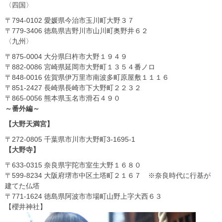
〈四国〉
〒794-0102 愛媛県今治市玉川町大野３７
〒779-3406 徳島県吉野川市山川町奥野井６２
〈九州〉
〒875-0004 大分県臼杵市大野１９４９
〒882-0086 宮崎県延岡市大野町１３５４番ノロ
〒848-0016 佐賀県伊万里市南波多町原屋敷１１１６
〒851-2427 長崎県長崎市下大野町２２３２
〒865-0056 熊本県玉名市滑石４９０
～番外編～
【大野天満宮】
〒272-0805 千葉県市川市大野町3-1695-1
【大野寺】
〒633-0315 奈良県宇陀市室生大野１６８０
〒599-8234 大阪府堺市中区土塔町２１６７ ※奈良時代に行基が
建てた仏塔
〒771-1624 徳島県阿波市市場町山野上字大西６３
【櫻井神社】