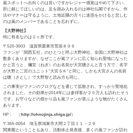
嵐スポットへ出向くのは良いですがレジャー感覚はやめて下さい。
肝に銘じてほしいのは、足を踏み入れるのは神社仏閣ですから、作
法やマナーは守るように。土地近隣の方々に迷惑をかけると悲しむ
のは嵐のメンバーであることを忘れずに。
【大野神社】
特に有名なのは２ヶ所です。
〒520-3003 滋賀県栗東市荒張８９６
ファンが「関西五社」のひとつと呼ぶ大野神社。全国に大野神社は
数多くありますが、なぜここが嵐ファンに広く知られ聖地になった
かと言うと、禰宜（ねぎ）のお名前が大宮聰さんと言う方で、名字
が大野と二宮のユニット“大宮ＳＫ”と同じ。しかも大宮さんの名前
は聰（さとし）で大野智と読み方も同じ。
この事実がファンのブログなどを通じて拡散され、すっかり聖地化
されました。その効果か2014年には参拝客が２５万人も訪れたそう
です。お守りなどの授かり品も嵐ファンが喜ぶような物がたくさん
あります。
HP： （
http://ohnojinja.shiga.jp/
）
〒365-0054 埼玉県鴻巣市大間２丁目１１－２９
関東圏ということもあり、活動休止発表後、多くの嵐ファンが訪れ