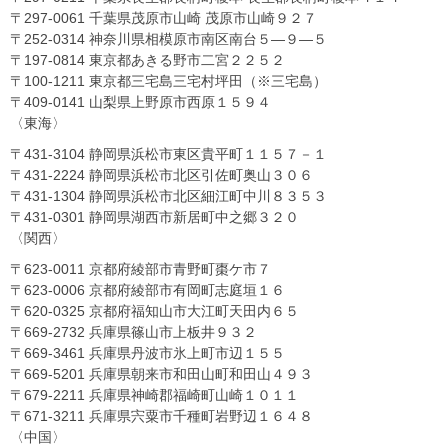
〒297-0061 千葉県茂原市山崎 茂原市山崎９２７
〒252-0314 神奈川県相模原市南区南台５―９―５
〒197-0814 東京都あきる野市二宮２２５２
〒100-1211 東京都三宅島三宅村坪田（※三宅島）
〒409-0141 山梨県上野原市西原１５９４
〈東海〉
〒431-3104 静岡県浜松市東区貴平町１１５７－１
〒431-2224 静岡県浜松市北区引佐町奥山３０６
〒431-1304 静岡県浜松市北区細江町中川８３５３
〒431-0301 静岡県湖西市新居町中之郷３２０
〈関西〉
〒623-0011 京都府綾部市青野町棗ケ市７
〒623-0006 京都府綾部市有岡町志庭垣１６
〒620-0325 京都府福知山市大江町天田内６５
〒669-2732 兵庫県篠山市上板井９３２
〒669-3461 兵庫県丹波市氷上町市辺１５５
〒669-5201 兵庫県朝来市和田山町和田山４９３
〒679-2211 兵庫県神崎郡福崎町山崎１０１１
〒671-3211 兵庫県宍粟市千種町岩野辺１６４８
〈中国〉