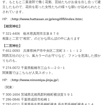
す。もともと二葉遊郭で働く花魁、芸姑たちがお金を出し合って建
立したもので、花街を彩った女性たちの様々な願いが込められたと
されています。
HP: （
http://www.hattasan.or.jp/engi/05/index.htm
）
【相宮神社】
〒321-4406 栃木県真岡市京泉８７６
相葉と二宮で“相宮”。のどかな田んぼの中にあります
【二宮神社】
〒651-0093 兵庫県神戸市中央区二宮町３－１－１２
関西五社のひとつ。嵐カラーのお守りなど、ファンを意識した授か
りものも。
〒274-0072 千葉県船橋市三山５―２０−１
関東圏ではこちらが人気スポット。
HP: （
http://www.ninomiya-jinja.jp/
）
〈関東〉
〒300-1604 茨城県北相馬郡利根町横須賀５９１
〒286-0846 千葉県成田市松崎１
〒297-0211 千葉県長生郡長柄町榎本 長生郡長柄町榎本４１４