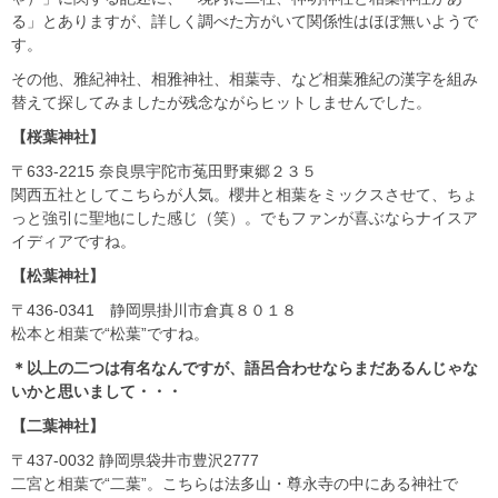
る」とありますが、詳しく調べた方がいて関係性はほぼ無いようで
す。
その他、雅紀神社、相雅神社、相葉寺、など相葉雅紀の漢字を組み
替えて探してみましたが残念ながらヒットしませんでした。
【桜葉神社】
〒633-2215 奈良県宇陀市菟田野東郷２３５
関西五社としてこちらが人気。櫻井と相葉をミックスさせて、ちょ
っと強引に聖地にした感じ（笑）。でもファンが喜ぶならナイスア
イディアですね。
【松葉神社】
〒436-0341 静岡県掛川市倉真８０１８
松本と相葉で“松葉”ですね。
＊以上の二つは有名なんですが、語呂合わせならまだあるんじゃな
いかと思いまして・・・
【二葉神社】
〒437-0032 静岡県袋井市豊沢2777
二宮と相葉で“二葉”。こちらは法多山・尊永寺の中にある神社で