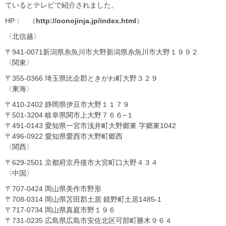
ているとテレビで紹介されました。
HP： （
http://oonojinja.jp/index.html
）
〈北信越〉
〒941-0071新潟県糸魚川市大野新潟県糸魚川市大野１９９２
〈関東〉
〒355-0366 埼玉県比企郡ときがわ町大野３２９
〈東海〉
〒410-2402 静岡県伊豆市大野１１７９
〒501-3204 岐阜県関市上大野７６６−１
〒491-0143 愛知県一宮市浅井町大野郷東 字郷東1042
〒496-0922 愛知県愛西市大野町郷西
〈関西〉
〒629-2501 京都府京丹後市大宮町口大野４３４
〈中国〉
〒707-0424 岡山県美作市野形
〒708-0314 岡山県苫田郡土居 鏡野町土居1485-1
〒717-0734 岡山県真庭市野１９６
〒731-0235 広島県広島市安佐北区可部町勝木９６４