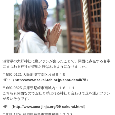
滋賀県の大野神社に嵐ファンが集ったことで、関西に点在する名字
にまつわる神社が聖地と呼ばれるようになりました。
〒590-0121 大阪府堺市南区片蔵６４５
HP：（
https://www.sakai-tcb.or.jp/spot/detail/75
）
〒660-0825 兵庫県尼崎市南城内１１６−１１
こちらも関西なので五社と呼ばれる神社と合わせて足を運ぶファン
が多いそうです。
HP: （
http://www.ama-jinja.org/09-sakurai.html
）
〒819-1304 福岡県糸島市志摩桜井４２２７