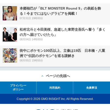
本郷柚巴が「BLT MONSTER Round 9」の表紙を飾
る！今までにはないグラビアを掲載！
07月31日 19時00分
松村北斗と今田美桜、急逝した東野圭吾氏へ誓う「多く
の方へ届けていけたら」
08月04日 14時00分
街中にポケモン100匹以上、立像は19匹 日本橋・八重
洲で“伝説のポケモン”を巡る謎解き
08月05日 15時55分
ページの先頭へ
プライバシー
利用規約
免責事項
ポリシー
Copyright © 2026 GMO INSIGHT Inc. All Rights Reserved.