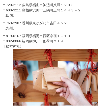
〒720-2112 広島県福山市神辺町八尋１２０３
〒699-3211 島根県浜田市三隅町三隅１４４３－２
〈四国〉
〒769-2907 香川県東かがわ市吉田４５２
〈九州〉
〒819-0167 福岡県福岡市西区今宿１－１０
〒832-0066 福岡県柳川市稲荷町２１４
【松本神社】