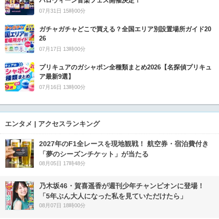
ハロウィーン音楽フェス開催決定！
07月31日 15時00分
ガチャガチャどこで買える？全国エリア別設置場所ガイド20
26
07月17日 13時00分
プリキュアのガシャポン全種類まとめ2026【名探偵プリキュ
ア最新9選】
07月16日 13時00分
エンタメ | アクセスランキング
2027年のF1全レースを現地観戦！ 航空券・宿泊費付き
「夢のシーズンチケット」が当たる
08月05日 17時48分
乃木坂46・賀喜遥香が週刊少年チャンピオンに登場！
「5年ぶん大人になった私を見ていただけたら」
08月07日 18時00分