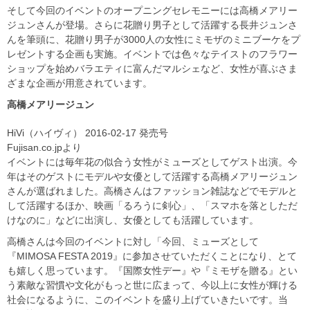
そして今回のイベントのオープニングセレモニーには高橋メアリー
ジュンさんが登場。さらに花贈り男子として活躍する長井ジュンさ
んを筆頭に、花贈り男子が3000人の女性にミモザのミニブーケをプ
レゼントする企画も実施。イベントでは色々なテイストのフラワー
ショップを始めバラエティに富んだマルシェなど、女性が喜ぶさま
ざまな企画が用意されています。
高橋メアリージュン
HiVi（ハイヴィ） 2016-02-17 発売号
Fujisan.co.jpより
イベントには毎年花の似合う女性がミューズとしてゲスト出演。今
年はそのゲストにモデルや女優として活躍する高橋メアリージュン
さんが選ばれました。高橋さんはファッション雑誌などでモデルと
して活躍するほか、映画「るろうに剣心」、「スマホを落としただ
けなのに」などに出演し、女優としても活躍しています。
高橋さんは今回のイベントに対し「今回、ミューズとして
『MIMOSA FESTA 2019』に参加させていただくことになり、とて
も嬉しく思っています。『国際女性デー』や『ミモザを贈る』とい
う素敵な習慣や文化がもっと世に広まって、今以上に女性が輝ける
社会になるように、このイベントを盛り上げていきたいです。当