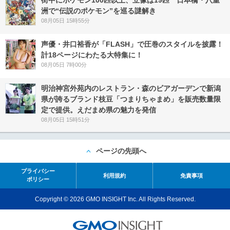
洲で“伝説のポケモン”を巡る謎解き
08月05日 15時55分
声優・井口裕香が「FLASH」で圧巻のスタイルを披露！
計18ページにわたる大特集に！
08月05日 7時00分
明治神宮外苑内のレストラン・森のビアガーデンで新潟
県が誇るブランド枝豆「つまりちゃまめ」を販売数量限
定で提供。えだまめ県の魅力を発信
08月05日 15時51分
ページの先頭へ
プライバシー
利用規約
免責事項
ポリシー
Copyright © 2026 GMO INSIGHT Inc. All Rights Reserved.