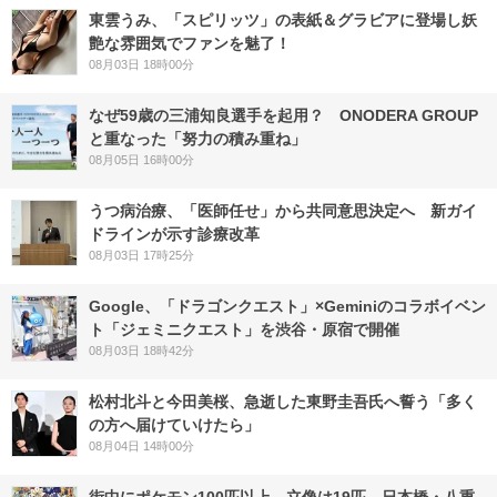
東雲うみ、「スピリッツ」の表紙＆グラビアに登場し妖
艶な雰囲気でファンを魅了！
08月03日 18時00分
なぜ59歳の三浦知良選手を起用？ ONODERA GROUP
と重なった「努力の積み重ね」
08月05日 16時00分
うつ病治療、「医師任せ」から共同意思決定へ 新ガイ
ドラインが示す診療改革
08月03日 17時25分
Google、「ドラゴンクエスト」×Geminiのコラボイベン
ト「ジェミニクエスト」を渋谷・原宿で開催
08月03日 18時42分
松村北斗と今田美桜、急逝した東野圭吾氏へ誓う「多く
の方へ届けていけたら」
08月04日 14時00分
街中にポケモン100匹以上、立像は19匹 日本橋・八重