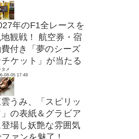
027年のF1全レースを
現地観戦！ 航空券・宿
泊費付き「夢のシーズ
ンチケット」が当たる
ンタメ
6-08-05 17:48
東雲うみ、「スピリッ
ツ」の表紙＆グラビア
に登場し妖艶な雰囲気
でファンを魅了！