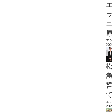
エ
エ
202
エ
202