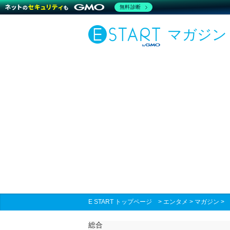
無料診断
マガジン
E START トップページ
>
エンタメ
>
マガジン
総合