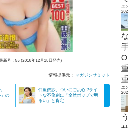
エ
202
O
新号：55 (2018年12月18日発売)
情報提供元：
マガジンサミット
エ
チ。
仲里依紗、ついにご乱心!?ライ
202
ル」の
トな不倫劇に「全然ポップで明
るい」と肯定