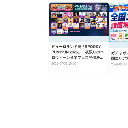
ピューロランド発「SPOOKY
PUMPKIN 2026」一夜限りのハ
ガチャガ
ロウィーン音楽フェス開催決
国エリア別
定！
2026-07-31 15:00
2026-07-17 