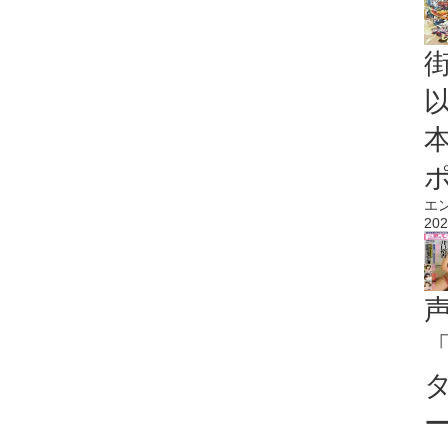
エ
202