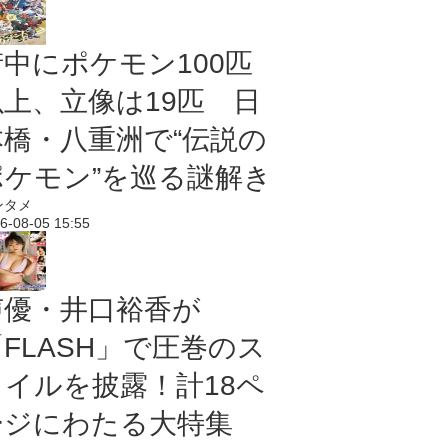
街中にポケモン100匹
以上、立像は19匹 日
本橋・八重洲で“伝説の
ポケモン”を巡る謎解き
ンタメ
6-08-05 15:55
声優・井口裕香が
「FLASH」で圧巻のス
タイルを披露！計18ペ
ージにわたる大特集