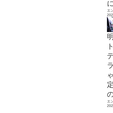
エ
202
エ
202