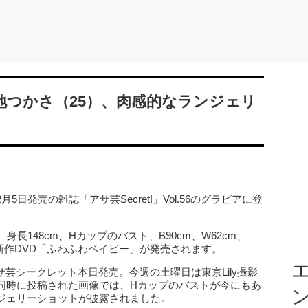
和地つかさ（25）、肉感的なランジェリ
日発売の雑誌「アサ芸Secret!」Vol.56のグラビアに登
長148cm、Hカップのバスト、B90cm、W62cm、
、新作DVD「ふわふわベイビー」が発売されます。
エ
「アサ芸シークレット本日発売。今週の土曜日は東京Lily撮影
同時に投稿された画像では、Hカップのバストが今にもあ
ジェリーショットが披露されました。