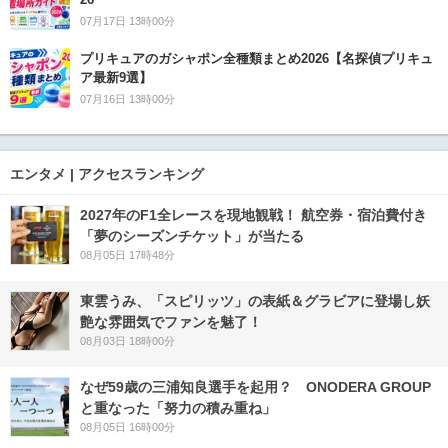
07月17日 13時00分
プリキュアのガシャポン全種類まとめ2026【名探偵プリキュ
ア最新9選】
07月16日 13時00分
エンタメ | アクセスランキング
2027年のF1全レースを現地観戦！ 航空券・宿泊費付き
「夢のシーズンチケット」が当たる
08月05日 17時48分
東雲うみ、「スピリッツ」の表紙＆グラビアに登場し妖
艶な雰囲気でファンを魅了！
08月03日 18時00分
なぜ59歳の三浦知良選手を起用？ ONODERA GROUP
と重なった「努力の積み重ね」
08月05日 16時00分