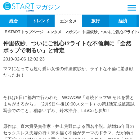
マガジン
総合
トレンド
旅行
経済
エンタメ
E START トップページ
エンタメ
マガジン
仲里依紗、ついにご乱心!?ライ
仲里依紗、ついにご乱心!?ライトな不倫劇に「全然
ポップで明るい」と肯定
2019-02-06 12:02:23
ママになっても超可愛い女優の仲里依紗が、ライトな不倫に驚き顔
だったお！
それは5日に都内で行われた、WOWOW「連続ドラマW それを愛と
まちがえるから」（2月9日午後10:00スタート）の第1話完成披露試
写会でのこと。稲森いずみ、鈴木浩介、LiLiCoも参加！
原作は、直木賞受賞作家・井上荒野による同名小説。結婚15年目の
セックスレス夫婦の行く末を描く不倫がテーマのドラマ。だが仲は