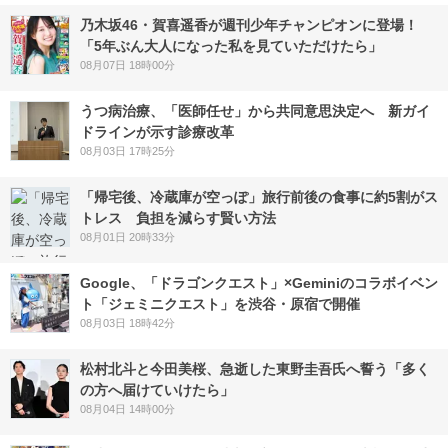
乃木坂46・賀喜遥香が週刊少年チャンピオンに登場！
「5年ぶん大人になった私を見ていただけたら」
08月07日 18時00分
うつ病治療、「医師任せ」から共同意思決定へ 新ガイ
ドラインが示す診療改革
08月03日 17時25分
「帰宅後、冷蔵庫が空っぽ」旅行前後の食事に約5割がス
トレス 負担を減らす賢い方法
08月01日 20時33分
Google、「ドラゴンクエスト」×Geminiのコラボイベン
ト「ジェミニクエスト」を渋谷・原宿で開催
08月03日 18時42分
松村北斗と今田美桜、急逝した東野圭吾氏へ誓う「多く
の方へ届けていけたら」
08月04日 14時00分