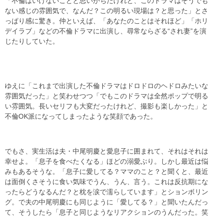
「不倫はいけないことと思いがちだけれど、このドラマはそうでも
ない感じの雰囲気で、なんだ？この明るい現場は？と思った」とさ
っぱり感に驚き。仲といえば、「あなたのことはそれほど」「ホリ
デイラブ」などの不倫ドラマに出演し、尋常ならざる“され妻”を演
じたりしていた。
ゆえに「これまで出演した不倫ドラマはドロドロのヘドロみたいな
雰囲気だった」と笑わせつつ「でもこのドラマは全然ポップで明る
い雰囲気。長いセリフも大変だったけれど、撮影も楽しかった」と
不倫OK派になってしまったような笑顔であった。
でもさ、実生活は夫・中尾明慶と愛息子に囲まれて、それはそれは
幸せよ。「息子を食べたくなる」ほどの溺愛ぶり。しかし最近は悩
みもあるそうな。「息子に愛してる？ママのこと？と聞くと、最近
は面倒くさそうに食い気味でうん、うん、言う。これは反抗期にな
ったらどうなるんだ？と枕を涙で濡らしています」とションボリン
グ。で夫の中尾明慶にも同じように「愛してる？」と聞いたんだっ
て、そうしたら「息子と同じようなリアクションのうんだった。笑