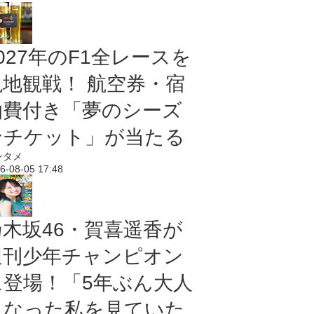
027年のF1全レースを
現地観戦！ 航空券・宿
泊費付き「夢のシーズ
ンチケット」が当たる
ンタメ
6-08-05 17:48
乃木坂46・賀喜遥香が
週刊少年チャンピオン
に登場！「5年ぶん大人
になった私を見ていた