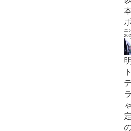
エ
202