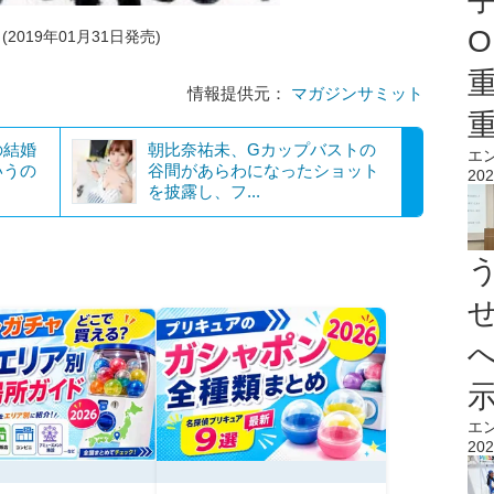
O
2019年01月31日発売)
情報提供元：
マガジンサミット
の結婚
朝比奈祐未、Gカップバストの
エ
いうの
谷間があらわになったショット
202
を披露し、フ...
エ
202