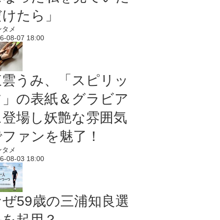
だけたら」
ンタメ
6-08-07 18:00
東雲うみ、「スピリッ
ツ」の表紙＆グラビア
に登場し妖艶な雰囲気
でファンを魅了！
ンタメ
6-08-03 18:00
なぜ59歳の三浦知良選
手を起用？