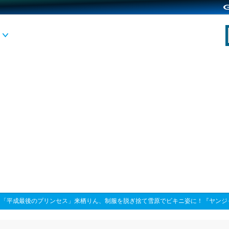
>
「平成最後のプリンセス」来栖りん、制服を脱ぎ捨て雪原でビキニ姿に！『ヤンジ