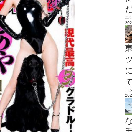
エ
202
エ
202