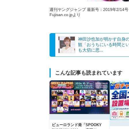
週刊ヤングジャンプ 最新号：2019年2/14号 (
Fujisan.co.jpより
神田沙也加が明かす自身
観「おうちにいる時間と
も大切に思...
こんな記事も読まれています
ピューロランド発「SPOOKY