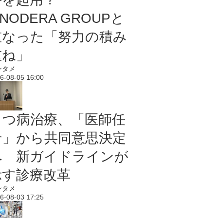
NODERA GROUPと
重なった「努力の積み
重ね」
ンタメ
6-08-05 16:00
うつ病治療、「医師任
せ」から共同意思決定
へ 新ガイドラインが
示す診療改革
ンタメ
6-08-03 17:25