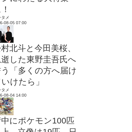
に！
ンタメ
6-08-05 07:00
松村北斗と今田美桜、
急逝した東野圭吾氏へ
誓う「多くの方へ届け
ていけたら」
ンタメ
6-08-04 14:00
街中にポケモン100匹
以上、立像は19匹 日