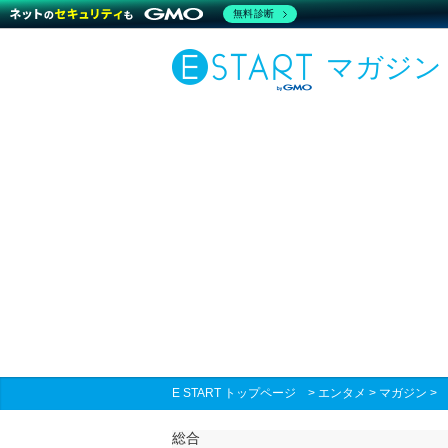
無料診断
マガジン
E START トップページ
>
エンタメ
>
マガジン
総合