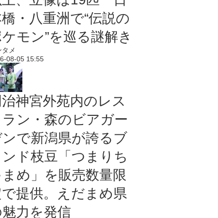
本橋・八重洲で“伝説の
ポケモン”を巡る謎解き
ンタメ
6-08-05 15:55
明治神宮外苑内のレス
トラン・森のビアガー
デンで新潟県が誇るブ
ランド枝豆「つまりち
ゃまめ」を販売数量限
定で提供。えだまめ県
の魅力を発信