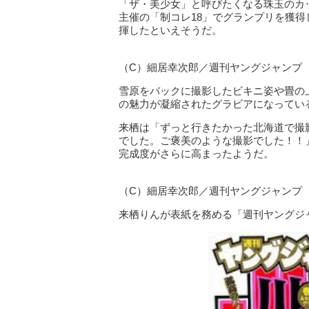
「ザ・美少女」と呼びたくなる珠玉のカ
主催の「制コレ18」でグランプリを獲
揮したといえそうだ。
（C）細居幸次郎／週刊ヤングジャンプ
雪原をバックに撮影したビキニ姿や畳の
の魅力が凝縮されたグラビアになってい
来栖は「ずっと行きたかった北海道で撮
でした。ご褒美のような撮影でした！！
完成度がさらに高まったようだ。
（C）細居幸次郎／週刊ヤングジャンプ
来栖りんが表紙を務める「週刊ヤングジャ