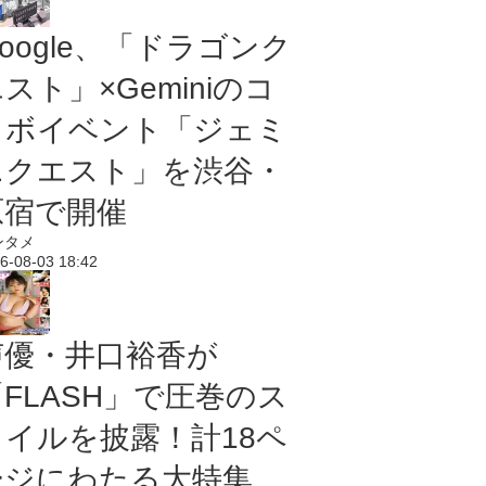
oogle、「ドラゴンク
スト」×Geminiのコ
ラボイベント「ジェミ
ニクエスト」を渋谷・
原宿で開催
ンタメ
6-08-03 18:42
声優・井口裕香が
「FLASH」で圧巻のス
タイルを披露！計18ペ
ージにわたる大特集