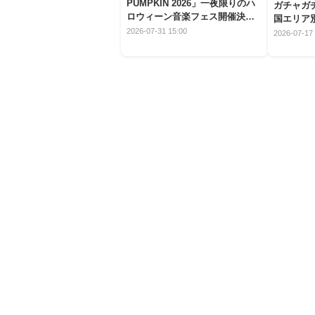
PUMPKIN 2026」一夜限りのハ
ガチャガ
ロウィーン音楽フェス開催決
国エリア別
定！
2026-07-31 15:00
2026-07-17 