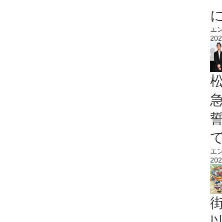
エ
202
エ
202