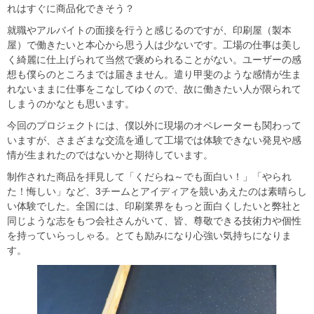
れはすぐに商品化できそう？
就職やアルバイトの面接を行うと感じるのですが、印刷屋（製本
屋）で働きたいと本心から思う人は少ないです。工場の仕事は美し
く綺麗に仕上げられて当然で褒められることがない。ユーザーの感
想も僕らのところまでは届きません。遣り甲斐のような感情が生ま
れないままに仕事をこなしてゆくので、故に働きたい人が限られて
しまうのかなとも思います。
今回のプロジェクトには、僕以外に現場のオペレーターも関わって
いますが、さまざまな交流を通して工場では体験できない発見や感
情が生まれたのではないかと期待しています。
制作された商品を拝見して「くだらね～でも面白い！」「やられ
た！悔しい」など、3チームとアイディアを競いあえたのは素晴らし
い体験でした。全国には、印刷業界をもっと面白くしたいと弊社と
同じような志をもつ会社さんがいて、皆、尊敬できる技術力や個性
を持っていらっしゃる。とても励みになり心強い気持ちになりま
す。