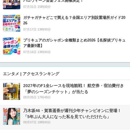
ハロウィーン音楽フェス開催決定！
07月31日 15時00分
ガチャガチャどこで買える？全国エリア別設置場所ガイド20
26
07月17日 13時00分
プリキュアのガシャポン全種類まとめ2026【名探偵プリキュ
ア最新9選】
07月16日 13時00分
エンタメ | アクセスランキング
2027年のF1全レースを現地観戦！ 航空券・宿泊費付き
「夢のシーズンチケット」が当たる
08月05日 17時48分
乃木坂46・賀喜遥香が週刊少年チャンピオンに登場！
「5年ぶん大人になった私を見ていただけたら」
08月07日 18時00分