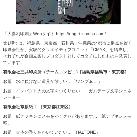
「大喜利印刷」Webサイト https://oogiri-insatsu.com/
第1弾では、福島県・東京都・石川県・沖縄県の4都市に拠点を置く
印刷会社が、実験的クリエイティブユニット「CMYK」を結成し、
それぞれが企画立案しプロダクトとしてカタチにしたものを発表し
ています。
有限会社三共印刷所（チームコンビニ）[福島県福島市・東京都］
お題 水に負けない道具が欲しい…「ワンプde…」
お題 インパクト大の文字をつくりたい…「ガムテープ文字ジェネ
レーター」
有限会社篠原紙工 ［東京都江東区］
お題 紙ナプキンにメモをかくクセがあります…「紙ナプキンメモ
帳」
お題 古本の香りをかいでいたい…「HALTONE」