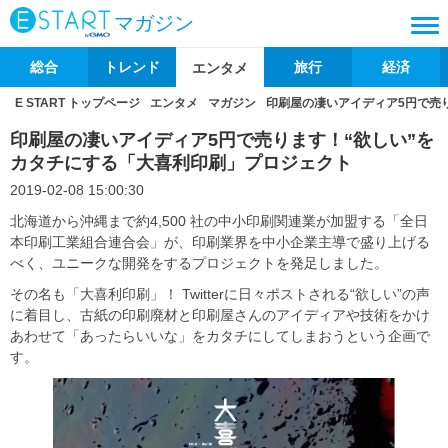
マガジン
総合
トレンド
旅行
経済
エンタメ
E START トップページ
エンタメ
マガジン
印刷屋の凄いアイディア5円で売
印刷屋の凄いアイディア5円で売ります！“欲しい”を
カタチにする「大喜利印刷」プロジェクト
2019-02-08 15:00:30
北海道から沖縄まで約4,500 社の中小印刷関連業が加盟する「全日
本印刷工業組合連合会」が、印刷業界を中小企業主導で盛り上げる
べく、ユニークな開発をするプロジェクトを発足しました。
その名も「大喜利印刷」！ Twitterに日々ポストされる“欲しい”の声
に着目し、古紙の印刷廃材と印刷屋さんのアイディアや技術をかけ
あわせて「あったらいいな」をカタチにしてしまおうという企画で
す。