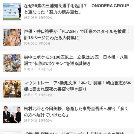
なぜ59歳の三浦知良選手を起用？ ONODERA GROUP
と重なった「努力の積み重ね」
08月05日 16時00分
声優・井口裕香が「FLASH」で圧巻のスタイルを披露！
計18ページにわたる大特集に！
08月05日 7時00分
街中にポケモン100匹以上、立像は19匹 日本橋・八重
洲で“伝説のポケモン”を巡る謎解き
08月05日 15時55分
マウントレーニア×新潮文庫「本パ」開幕！崎山蒼志が本
棚に囲まれ深夜の書店で弾き語り
08月10日 17時44分
松村北斗と今田美桜、急逝した東野圭吾氏へ誓う「多く
の方へ届けていけたら」
08月04日 14時00分