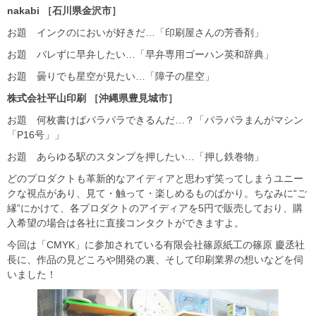
nakabi ［石川県金沢市］
お題 インクのにおいが好きだ…「印刷屋さんの芳香剤」
お題 バレずに早弁したい…「早弁専用ゴーハン英和辞典」
お題 曇りでも星空が見たい…「障子の星空」
株式会社平山印刷 ［沖縄県豊見城市］
お題 何枚書けばパラパラできるんだ…？「パラパラまんがマシン
「P16号」」
お題 あらゆる駅のスタンプを押したい…「押し鉄巻物」
どのプロダクトも革新的なアイディアと思わず笑ってしまうユニー
クな視点があり、見て・触って・楽しめるものばかり。ちなみに“ご
縁”にかけて、各プロダクトのアイディアを5円で販売しており、購
入希望の場合は各社に直接コンタクトができますよ。
今回は「CMYK」に参加されている有限会社篠原紙工の篠原 慶丞社
長に、作品の見どころや開発の裏、そして印刷業界の想いなどを伺
いました！