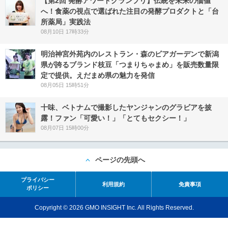
【第2回 発酵アワードグランプリ】伝統を未来の価値
へ！食薬の視点で選ばれた注目の発酵プロダクトと「台
所薬局」実践法
08月10日 17時33分
明治神宮外苑内のレストラン・森のビアガーデンで新潟
県が誇るブランド枝豆「つまりちゃまめ」を販売数量限
定で提供。えだまめ県の魅力を発信
08月05日 15時51分
十味、ベトナムで撮影したヤンジャンのグラビアを披
露！ファン「可愛い！」「とてもセクシー！」
08月07日 15時00分
ページの先頭へ
プライバシー
利用規約
免責事項
ポリシー
Copyright © 2026 GMO INSIGHT Inc. All Rights Reserved.