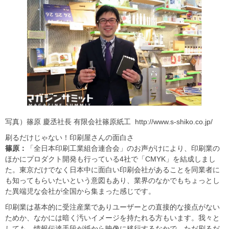
写真）篠原 慶丞社長 有限会社篠原紙工 http://www.s-shiko.co.jp/
刷るだけじゃない！印刷屋さんの面白さ
篠原：
「全日本印刷工業組合連合会」のお声がけにより、印刷業の
ほかにプロダクト開発も行っている4社で「CMYK」を結成しまし
た。東京だけでなく日本中に面白い印刷会社があることを同業者に
も知ってもらいたいという意図もあり、業界のなかでもちょっとし
た異端児な会社が全国から集まった感じです。
印刷業は基本的に受注産業でありユーザーとの直接的な接点がない
ためか、なかには暗く汚いイメージを持たれる方もいます。我々と
しても、情報伝達手段が紙から映像に移行するなかで、ただ刷るだ