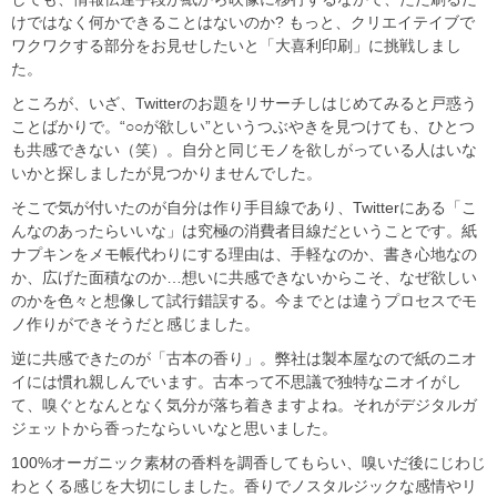
けではなく何かできることはないのか? もっと、クリエイテイブで
ワクワクする部分をお見せしたいと「大喜利印刷」に挑戦しまし
た。
ところが、いざ、Twitterのお題をリサーチしはじめてみると戸惑う
ことばかりで。“○○が欲しい”というつぶやきを見つけても、ひとつ
も共感できない（笑）。自分と同じモノを欲しがっている人はいな
いかと探しましたが見つかりませんでした。
そこで気が付いたのが自分は作り手目線であり、Twitterにある「こ
んなのあったらいいな」は究極の消費者目線だということです。紙
ナプキンをメモ帳代わりにする理由は、手軽なのか、書き心地なの
か、広げた面積なのか…想いに共感できないからこそ、なぜ欲しい
のかを色々と想像して試行錯誤する。今までとは違うプロセスでモ
ノ作りができそうだと感じました。
逆に共感できたのが「古本の香り」。弊社は製本屋なので紙のニオ
イには慣れ親しんでいます。古本って不思議で独特なニオイがし
て、嗅ぐとなんとなく気分が落ち着きますよね。それがデジタルガ
ジェットから香ったならいいなと思いました。
100%オーガニック素材の香料を調香してもらい、嗅いだ後にじわじ
わとくる感じを大切にしました。香りでノスタルジックな感情やリ