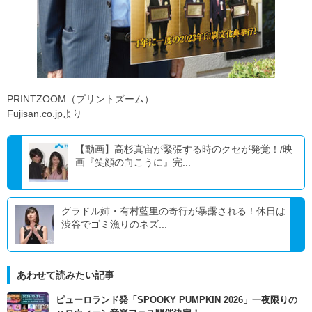
PRINTZOOM（プリントズーム）
Fujisan.co.jpより
【動画】高杉真宙が緊張する時のクセが発覚！/映
画『笑顔の向こうに』完...
グラドル姉・有村藍里の奇行が暴露される！休日は
渋谷でゴミ漁りのネズ...
あわせて読みたい記事
ピューロランド発「SPOOKY PUMPKIN 2026」一夜限りの