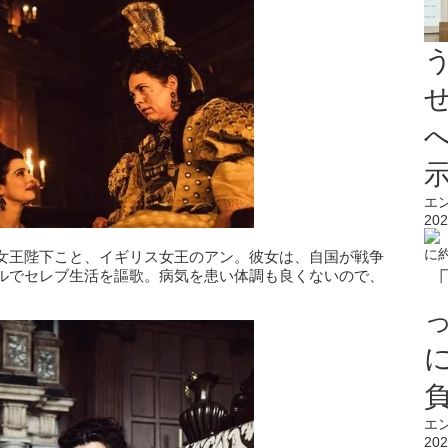
エ
202
女王陛下こと、イギリス女王のアン。彼女は、自国が戦争
ルでセレブ生活を謳歌。病気を患い体調も良くないので、
エ
202