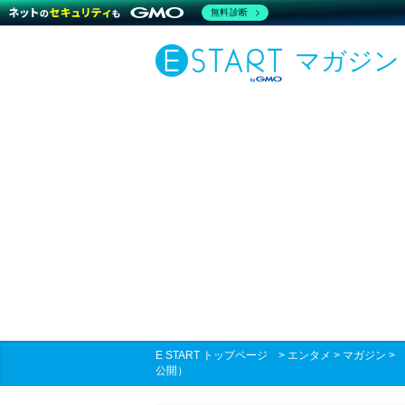
無料診断
マガジン
E START トップページ
>
エンタメ
>
マガジン
公開）