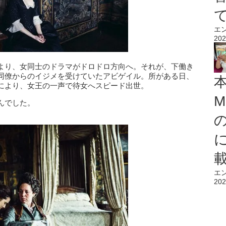
エ
202
より、女同士のドラマがドロドロ方向へ。それが、下働き
同僚からのイジメを受けていたアビゲイル。所がある日、
により、女王の一声で待女へスピード出世。
M
んでした。
エ
202