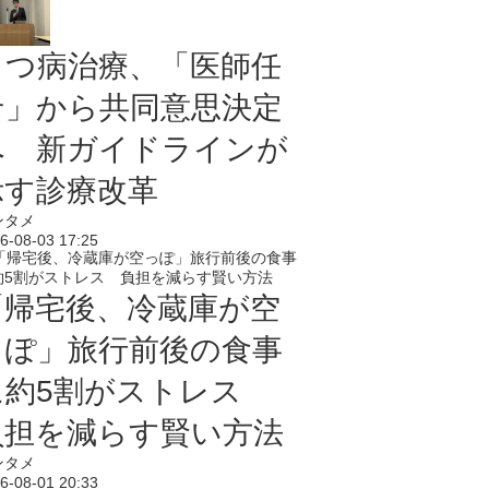
うつ病治療、「医師任
せ」から共同意思決定
へ 新ガイドラインが
示す診療改革
ンタメ
6-08-03 17:25
「帰宅後、冷蔵庫が空
っぽ」旅行前後の食事
に約5割がストレス
負担を減らす賢い方法
ンタメ
6-08-01 20:33