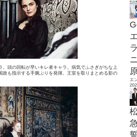
G
エ
ラ。頭の回転が早いキレ者キャラ。病気でふさぎがちな上
国政も指示する手腕ぶりを発揮。王室を取りまとめる影の
エ
202