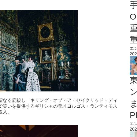
O
エ
202
聖なる鹿殺し キリング・オブ・ア・セイクリッド・ディ
で笑いを提供するギリシャの鬼才ヨルゴス・ランティモス
投入。
エ
202