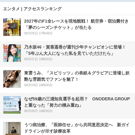
エンタメ | アクセスランキング
2027年のF1全レースを現地観戦！ 航空券・宿泊費付き
「夢のシーズンチケット」が当たる
08月05日 17時48分
乃木坂46・賀喜遥香が週刊少年チャンピオンに登場！
「5年ぶん大人になった私を見ていただけたら」
08月07日 18時00分
東雲うみ、「スピリッツ」の表紙＆グラビアに登場し妖
艶な雰囲気でファンを魅了！
08月03日 18時00分
なぜ59歳の三浦知良選手を起用？ ONODERA GROUP
と重なった「努力の積み重ね」
08月05日 16時00分
うつ病治療、「医師任せ」から共同意思決定へ 新ガイ
ドラインが示す診療改革