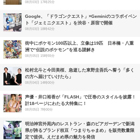
08月03日 17時25分
Google、「ドラゴンクエスト」×Geminiのコラボイベン
ト「ジェミニクエスト」を渋谷・原宿で開催
08月03日 18時42分
街中にポケモン100匹以上、立像は19匹 日本橋・八重
洲で“伝説のポケモン”を巡る謎解き
08月05日 15時55分
松村北斗と今田美桜、急逝した東野圭吾氏へ誓う「多く
の方へ届けていけたら」
08月04日 14時00分
声優・井口裕香が「FLASH」で圧巻のスタイルを披露！
計18ページにわたる大特集に！
08月05日 7時00分
明治神宮外苑内のレストラン・森のビアガーデンで新潟
県が誇るブランド枝豆「つまりちゃまめ」を販売数量限
定で提供。えだまめ県の魅力を発信