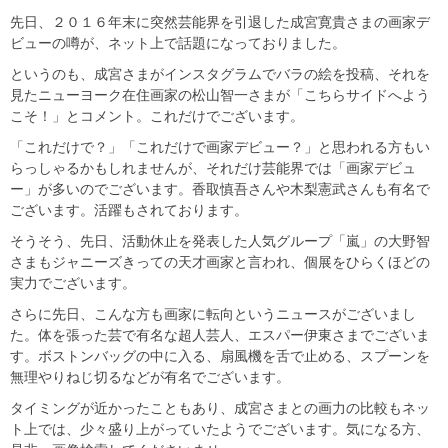
先日、２０１６年末に突然芸能界を引退した成宮寛貴さまの画家デ
ビューの噂が、ネット上で話題になっておりました。
というのも、成宮さまがインスタグラムでバラの絵を投稿、それを
見たニューヨーク在住画家の松山智一さまが「こちらサイドへよう
こそ！」とコメント。これだけでございます。
「これだけで？」「これだけで画家デビュー？」と思われる方もい
らっしゃるかもしれませんが、それだけ芸能界では「画家デビュ
ー」が多いのでございます。香取慎吾さんや木梨憲武さんも有名で
ございます。活躍もされております。
そうそう、先日、活動休止を発表した人気グループ「嵐」の大野智
さまもジャニーズきっての天才画家と言われ、個展をひらくほどの
実力でございます。
さらに先日、こんな方も画家に転向というニュースがございまし
た。体を張った芸で有名な超人芸人、エスパー伊東さまでございま
す。ボストンバッグの中に入る、扇風機を舌で止める、スプーンを
無理やりねじ切るなどが有名でございます。
タイミングが近かったこともあり、成宮さまとの画力の比較もネッ
ト上では、少々盛り上がっていたようでございます。気になる方、