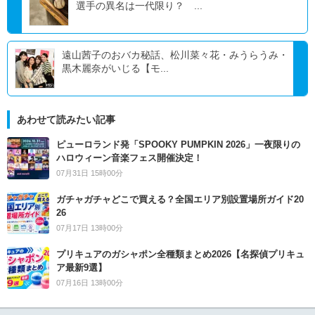
選手の異名は一代限り？ ...
遠山茜子のおバカ秘話、松川菜々花・みうらうみ・
黒木麗奈がいじる【モ...
あわせて読みたい記事
ピューロランド発「SPOOKY PUMPKIN 2026」一夜限りの
ハロウィーン音楽フェス開催決定！
07月31日 15時00分
ガチャガチャどこで買える？全国エリア別設置場所ガイド20
26
07月17日 13時00分
プリキュアのガシャポン全種類まとめ2026【名探偵プリキュ
ア最新9選】
07月16日 13時00分