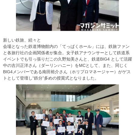
新しい鉄旅、続々と
会場となった鉄道博物館内の「てっぱくホール」には、鉄旅ファン
と各旅行社の企画関係者が集合。女子鉄アナウンサーとして鉄道系
イベントでも引っ張りだこの久野知美さんと、鉄道BIG4 として活躍
中の吉川正洋さん（ダーリンハニー）をMCとして、また、同じく
BIG4メンバーである南田裕介さん（ホリプロマネージャー）がゲス
トとして登壇し“鉄分”多めの授賞式となりました。