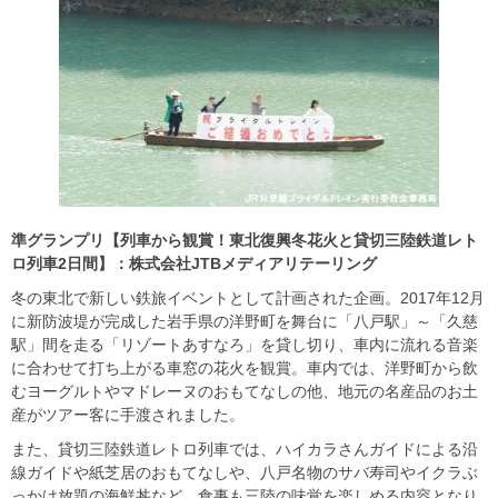
準グランプリ【列車から観賞！東北復興冬花火と貸切三陸鉄道レト
ロ列車2日間】：株式会社
JTB
メディアリテーリング
冬の東北で新しい鉄旅イベントとして計画された企画。2017年12月
に新防波堤が完成した岩手県の洋野町を舞台に「八戸駅」～「久慈
駅」間を走る「リゾートあすなろ」を貸し切り、車内に流れる音楽
に合わせて打ち上がる車窓の花火を観賞。車内では、洋野町から飲
むヨーグルトやマドレーヌのおもてなしの他、地元の名産品のお土
産がツアー客に手渡されました。
また、貸切三陸鉄道レトロ列車では、ハイカラさんガイドによる沿
線ガイドや紙芝居のおもてなしや、八戸名物のサバ寿司やイクラぶ
っかけ放題の海鮮丼など、食事も三陸の味覚を楽しめる内容となり