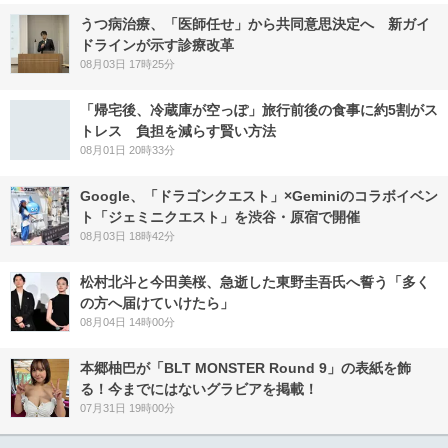
うつ病治療、「医師任せ」から共同意思決定へ 新ガイ
ドラインが示す診療改革
08月03日 17時25分
「帰宅後、冷蔵庫が空っぽ」旅行前後の食事に約5割がス
トレス 負担を減らす賢い方法
08月01日 20時33分
Google、「ドラゴンクエスト」×Geminiのコラボイベン
ト「ジェミニクエスト」を渋谷・原宿で開催
08月03日 18時42分
松村北斗と今田美桜、急逝した東野圭吾氏へ誓う「多く
の方へ届けていけたら」
08月04日 14時00分
本郷柚巴が「BLT MONSTER Round 9」の表紙を飾
る！今までにはないグラビアを掲載！
07月31日 19時00分