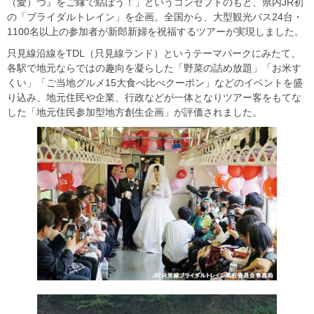
（愛）づ』をご縁で結ぼう！」というコンセプトのもと、県内JR初
の「ブライダルトレイン」を企画。全国から、大型観光バス24台・
1100名以上の参加者が新郎新婦を祝福するツアーが実現しました。
只見線沿線をTDL（只見線ランド）というテーマパークにみたて、
各駅で地元ならではの趣向を凝らした「野菜の詰め放題」「お米す
くい」「ご当地グルメ15大食べ比べクーポン」などのイベントを盛
り込み、地元住民や企業、行政などが一体となりツアー客をもてな
した「地元住民参加型地方創生企画」が評価されました。