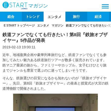
マガジン
総合
トレンド
旅行
経済
エンタメ
E START トップページ
エンタメ
マガジン
鉄道ファンでなくても行きたい！
鉄道ファンでなくても行きたい！第8回『鉄旅オブザ
イヤー』5作品が発表
2019-02-13 19:00:11
近年、地域復興企画や豪華列車旅行など、鉄道ファンでなくても参
加してみたい魅力ある鉄道旅行ツアーが数多く販売されています。
鉄マニア垂涎の旅から、ファミリーやカップル、女子むけひとり旅
までジャンルも豊富で選ぶのに迷ってしまいそうです。
そんな、鉄旅選びの目安になるかも知れないのが『鉄旅オブザイヤ
ー』。先日、第8回『鉄旅オブザイヤー』の発表と授賞式が大宮の鉄
道博物館で開催されました。