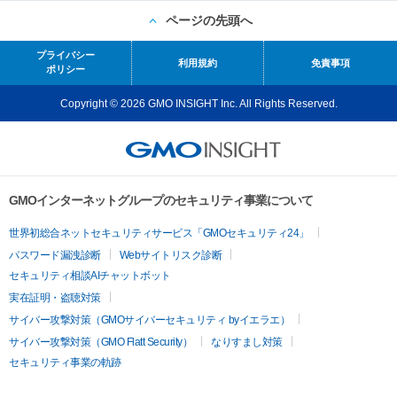
ページの先頭へ
プライバシー
利用規約
免責事項
ポリシー
Copyright © 2026 GMO INSIGHT Inc. All Rights Reserved.
GMOインターネットグループのセキュリティ事業について
世界初総合ネットセキュリティサービス「GMOセキュリティ24」
パスワード漏洩診断
Webサイトリスク診断
セキュリティ相談AIチャットボット
実在証明・盗聴対策
サイバー攻撃対策（GMOサイバーセキュリティ byイエラエ）
サイバー攻撃対策（GMO Flatt Security）
なりすまし対策
セキュリティ事業の軌跡