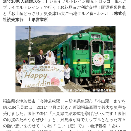
道で1000人結婚式を！】
ジョイフルトレイン観光トロッコ「風っこ
ブライダルトレイン」で行く！お花見＆ご利益参拝！開運福袋列車
と「お土産どっさり」奥会津15大ご当地グルメ食べ比べ！
：株式会
社読売旅行 山形営業所
福島県会津若松市「会津若松駅」～新潟県魚沼市「小出駅」までを
結ぶJR只見線は、2011年7月に起きた新潟福島豪雨で甚大な災害を
受けました。復旧の際に「只見線で結婚式を挙げたいんです！復旧
の応援のためならぜひ！」と、只見線が縁でカップルとなった方々
の熱い想いをのせて「小出『 こい（恋）で』～会津若松『 あい