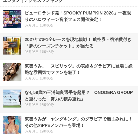
エンタメ | アクセスランキング
ピューロランド発「SPOOKY PUMPKIN 2026」一夜限
りのハロウィーン音楽フェス開催決定！
07月31日 15時00分
2027年のF1全レースを現地観戦！ 航空券・宿泊費付き
「夢のシーズンチケット」が当たる
08月05日 17時48分
東雲うみ、「スピリッツ」の表紙＆グラビアに登場し妖
艶な雰囲気でファンを魅了！
08月03日 18時00分
なぜ59歳の三浦知良選手を起用？ ONODERA GROUP
と重なった「努力の積み重ね」
08月05日 16時00分
東雲うみが「ヤングキング」のグラビアで泡まみれに！
その他のPPEメンバーも登場！
07月31日 19時00分