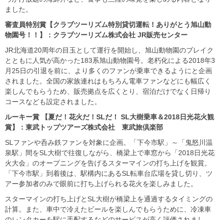
ました。
審査員特別賞【クラブツーリズム特別貸切運転！ありがとう旭山動
物園号！！】：クラブツーリズム株式会社
JR
販売センター
JR北海道20周年の目玉として運行を開始し、旭山動物園のブレイク
とともに人気が高かった183系旭山動物園号。老朽化による2018年3
月25日の引退を前に、より多くのファンが乗車できるようにと企画
されました。全国の家族連れはもちろん電車ファンなどにも幅広く
楽しんでもらうため、販売拠点を広くとり、宿泊だけでなく日帰り
コースなども設定されました。
ルーキー賞
【夏だ！花火だ！SLだ！ SL大樹乗車＆2018日光花火観
賞】：東武トップツアーズ株式会社 東武旅倶楽部
SLファンや呑み鉄ファンを対象に企画。「下今市駅」～「鬼怒川温
泉駅」間をSL大樹で往復しながら、橋梁上で車窓から「2018日光花
火大会」のオープニングを告げるスターマインの打ち上げを観賞。
「下今市駅」到着後は、駅構内にあるSL転車台広場を貸し切り、ツ
アー参加者のみで眼前に打ち上げられる花火を楽しみました。
スターマインの打ち上げとSL大樹が橋梁上を通過するタイミングの
計算。また、車中で冷えたビールを楽しんでもらうために、冷凍車
のレンタカーを駅に手配するなどのサービスが高く評価されまし