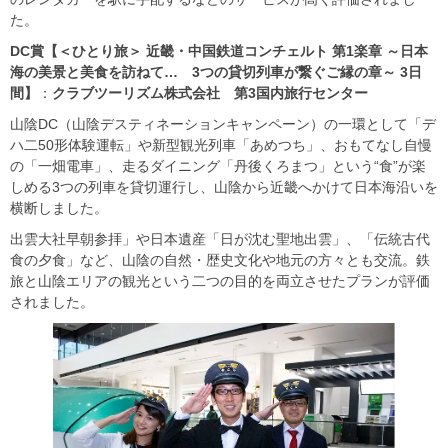
た。
DC
賞【＜ひとり旅＞ 近畿・中国鉄道コンチェルト 第1楽章 ～日本
海の美景と美食を訪ねて… 3つの貸切列車が繋ぐご縁の章～ 3日
間】
：
クラブツーリズム株式会社 第
3
国内旅行センター
山陰DC（山陰デスティネーションキャンペーン）の一環として「デ
ハ二50形体験運転」や新型観光列車「あめつち」、おもてなし自慢
の「一畑電車」、走るダイニング「丹後くろまつ」という“食”が楽
しめる3つの列車を貸切運行し、山陰から近畿へかけて日本海沿いを
横断しました。
出雲大社早朝参拝」や日本遺産「日が沈む聖地出雲」、「伝統古代
食の夕食」など、山陰の自然・歴史文化や地元の方々とも交流。鉄
旅と山陰エリアの観光という二つの目的を両立させたプランが評価
されました。