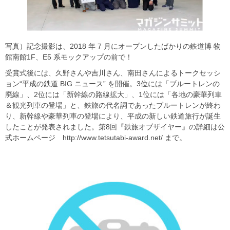
写真）記念撮影は、2018 年 7 月にオープンしたばかりの鉄道博 物
館南館1F、E5 系モックアップの前で！
受賞式後には、久野さんや吉川さん、南田さんによるトークセッシ
ョン“平成の鉄道 BIG ニュース” を開催。3位には「ブルートレンの
廃線」、2位には「新幹線の路線拡大」、1位には「各地の豪華列車
＆観光列車の登場」と、鉄旅の代名詞であったブルートレンが終わ
り、新幹線や豪華列車の登場により、平成の新しい鉄道旅行が誕生
したことが発表されました。第8回『鉄旅オブザイヤー』の詳細は公
式ホームページ http://www.tetsutabi-award.net/ まで。