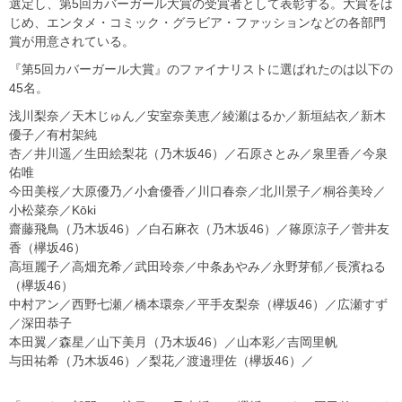
選定し、第5回カバーガール大賞の受賞者として表彰する。大賞をは
じめ、エンタメ・コミック・グラビア・ファッションなどの各部門
賞が用意されている。
『第5回カバーガール大賞』のファイナリストに選ばれたのは以下の
45名。
浅川梨奈／天木じゅん／安室奈美恵／綾瀬はるか／新垣結衣／新木
優子／有村架純
杏／井川遥／生田絵梨花（乃木坂46）／石原さとみ／泉里香／今泉
佑唯
今田美桜／大原優乃／小倉優香／川口春奈／北川景子／桐谷美玲／
小松菜奈／Kōki
齋藤飛鳥（乃木坂46）／白石麻衣（乃木坂46）／篠原涼子／菅井友
香（欅坂46）
高垣麗子／高畑充希／武田玲奈／中条あやみ／永野芽郁／長濱ねる
（欅坂46）
中村アン／西野七瀬／橋本環奈／平手友梨奈（欅坂46）／広瀬すず
／深田恭子
本田翼／森星／山下美月（乃木坂46）／山本彩／吉岡里帆
与田祐希（乃木坂46）／梨花／渡邉理佐（欅坂46）／