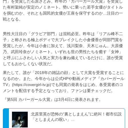
門」を受賞した石原さとみ、昨年の『カバーガール大賞』を受賞し
た有村架純が安定のノミネート。勢いに乗った若手女優がタイトル
を掴むのか、それとも国民的女優が王座を保守するのか…注目の一
戦となる。
男性大注目の「グラビア部門」は混戦必至。昨年は「リアル峰不二
子」と称される極上ボディで大ブレイクした小倉優香が同部門賞を
受賞したが、今年は小倉に加えて、浅川梨奈、天木じゅん、大原優
乃、武田玲奈がノミネート。いずれも世の男性たちを癒す「女神」
と呼ぶにふさわしい人気と実力を兼ね備えているだけに、誰が受賞
してもおかしくない状況だ。
果たして、誰が「2018年の雑誌の顔」として大賞を受賞することに
なるのか。また、今年からは公式HPや動画メディア『カバーガール
TV』(https://covergirl-tv.jp)でも同賞の発表をはじめ、各受賞者のコ
メントを配信する予定となっており、ファンは要チェックだ。
『第5回 カバーガール大賞』は3月4日に発表されます。
北原里英が恐怖の“裏としまえん”に絶叫！都市伝説
「としまえんの呪い」...