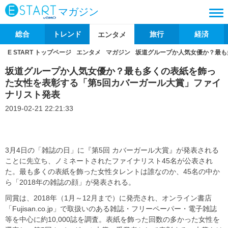
マガジン
総合
トレンド
旅行
経済
エンタメ
E START トップページ
エンタメ
マガジン
坂道グループか人気女優か？最も
坂道グループか人気女優か？最も多くの表紙を飾っ
た女性を表彰する「第5回カバーガール大賞」ファイ
ナリスト発表
2019-02-21 22:21:33
3月4日の「雑誌の日」に『第5回 カバーガール大賞』が発表される
ことに先立ち、ノミネートされたファイナリスト45名が公表され
た。最も多くの表紙を飾った女性タレントは誰なのか、45名の中か
ら「2018年の雑誌の顔」が発表される。
同賞は、2018年（1月～12月まで）に発売され、オンライン書店
「Fujisan.co.jp」で取扱いのある雑誌・フリーペーパー・電子雑誌
等を中心に約10,000誌を調査。表紙を飾った回数の多かった女性を