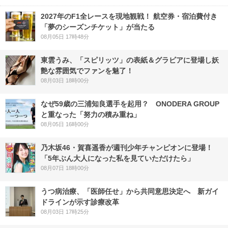
2027年のF1全レースを現地観戦！ 航空券・宿泊費付き
「夢のシーズンチケット」が当たる
08月05日 17時48分
東雲うみ、「スピリッツ」の表紙＆グラビアに登場し妖
艶な雰囲気でファンを魅了！
08月03日 18時00分
なぜ59歳の三浦知良選手を起用？ ONODERA GROUP
と重なった「努力の積み重ね」
08月05日 16時00分
乃木坂46・賀喜遥香が週刊少年チャンピオンに登場！
「5年ぶん大人になった私を見ていただけたら」
08月07日 18時00分
うつ病治療、「医師任せ」から共同意思決定へ 新ガイ
ドラインが示す診療改革
08月03日 17時25分