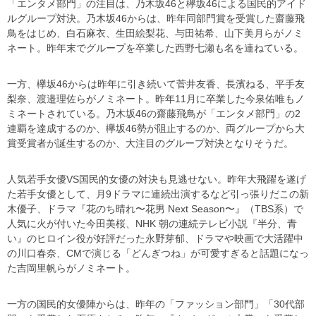
「エンタメ部門」の注目は、乃木坂46と欅坂46による国民的アイド
ルグループ対決。乃木坂46からは、昨年同部門賞を受賞した齋藤飛
鳥をはじめ、白石麻衣、生田絵梨花、与田祐希、山下美月らがノミ
ネート。昨年末でグループを卒業した西野七瀬も名を連ねている。
一方、欅坂46からは昨年に引き続いて菅井友香、長濱ねる、平手友
梨奈、渡邉理佐らがノミネート。昨年11月に卒業した今泉佑唯もノ
ミネートされている。乃木坂46の齋藤飛鳥が「エンタメ部門」の2
連覇を達成するのか、欅坂46勢が阻止するのか、両グループから大
賞受賞者が誕生するのか、大注目のグループ対決となりそうだ。
人気若手女優VS国民的女優の対決も見逃せない。昨年大飛躍を遂げ
た若手女優として、月9ドラマに連続出演するなど引っ張りだこの新
木優子、ドラマ『花のち晴れ〜花男 Next Season〜』（TBS系）で
人気に火が付いた今田美桜、NHK 朝の連続テレビ小説『半分、青
い』のヒロイン役が好評だった永野芽郁、ドラマや映画で大活躍中
の川口春奈、CMで演じる「どんぎつね」が可愛すぎると話題になっ
た吉岡里帆らがノミネート。
一方の国民的女優陣からは、昨年の「ファッション部門」「30代部