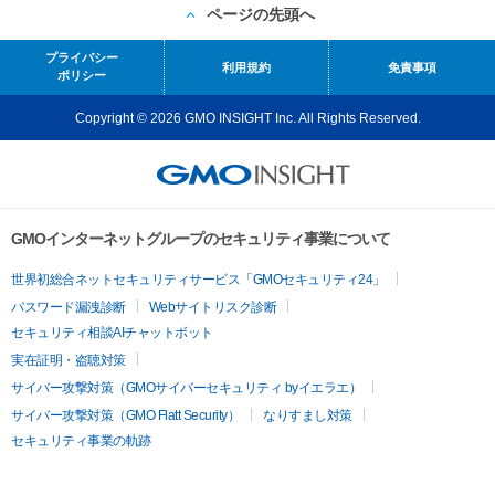
ページの先頭へ
プライバシー
利用規約
免責事項
ポリシー
Copyright © 2026 GMO INSIGHT Inc. All Rights Reserved.
GMOインターネットグループのセキュリティ事業について
世界初総合ネットセキュリティサービス「GMOセキュリティ24」
パスワード漏洩診断
Webサイトリスク診断
セキュリティ相談AIチャットボット
実在証明・盗聴対策
サイバー攻撃対策（GMOサイバーセキュリティ byイエラエ）
サイバー攻撃対策（GMO Flatt Security）
なりすまし対策
セキュリティ事業の軌跡