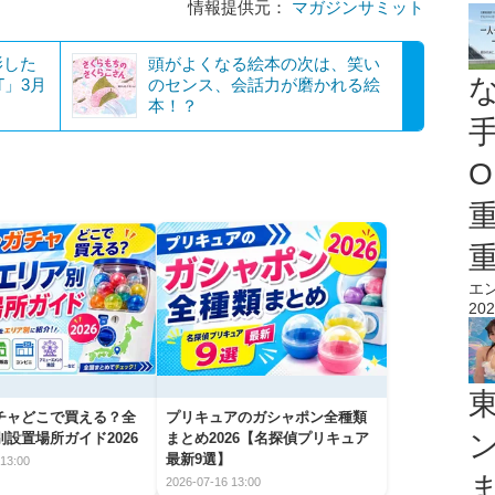
情報提供元：
マガジンサミット
影した
頭がよくなる絵本の次は、笑い
T」3月
のセンス、会話力が磨かれる絵
本！？
O
エ
202
チャどこで買える？全
プリキュアのガシャポン全種類
設置場所ガイド2026
まとめ2026【名探偵プリキュア
最新9選】
13:00
2026-07-16 13:00