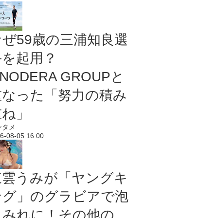
なぜ59歳の三浦知良選
手を起用？
NODERA GROUPと
重なった「努力の積み
重ね」
ンタメ
6-08-05 16:00
東雲うみが「ヤングキ
ング」のグラビアで泡
まみれに！その他の