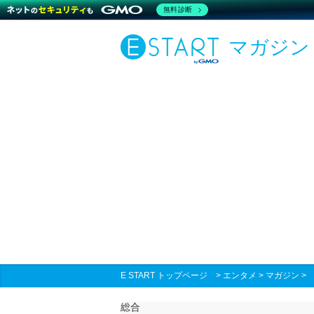
無料診断
マガジン
E START トップページ
>
エンタメ
>
マガジン
総合