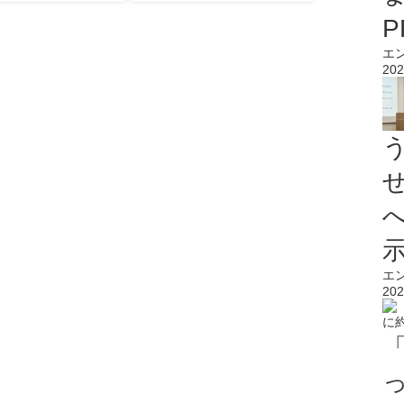
エ
202
エ
202