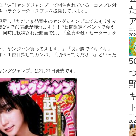
在「週刊ヤングジャンプ」で開催されている「コスプレ対
がキャラクターのコスプレを披露しています。
erを更新し「ただいま発売中のヤングジャンプにてふぇりすみ
1位でYJ表紙が飾れます！！ 7日間限定イベントで会え
エ
。同時に投稿された動画では、「童貞を殺すセーター」を
202
〜。ヤンジャン買ってきます。」「良い胸でドキドキ」
よ～１位目指してガンバ」「頑張ってください」といった
ングジャンプ」は2月21日発売です。
エ
202