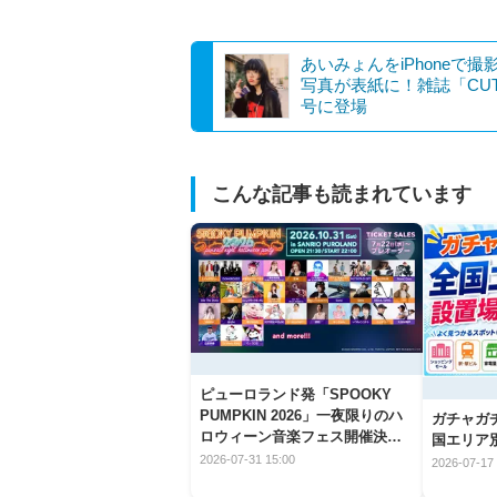
あいみょんをiPhoneで撮
写真が表紙に！雑誌「CU
号に登場
こんな記事も読まれています
ピューロランド発「SPOOKY
PUMPKIN 2026」一夜限りのハ
ガチャガ
ロウィーン音楽フェス開催決
国エリア別
定！
2026-07-31 15:00
2026-07-17 