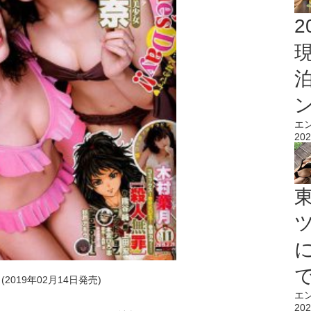
2
エ
202
2019年02月14日発売)
エ
202