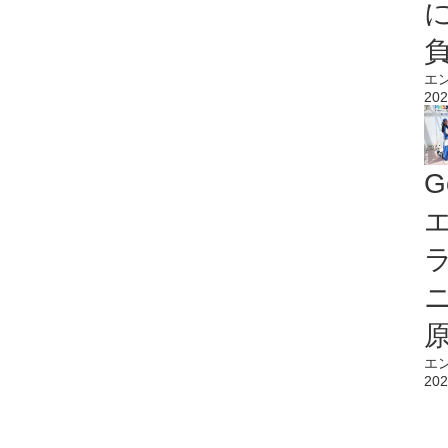
エ
202
G
エ
エ
202