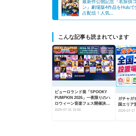
最新作公開記念『名探偵
ン』劇場版4作品をHulu
占配信！人気...
こんな記事も読まれています
ピューロランド発「SPOOKY
PUMPKIN 2026」一夜限りのハ
ガチャガ
ロウィーン音楽フェス開催決
国エリア別
定！
2026-07-31 15:00
2026-07-17 