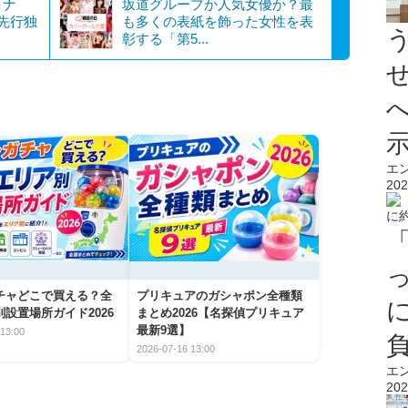
コナ
坂道グループか人気女優か？最
で先行独
も多くの表紙を飾った女性を表
彰する「第5...
エ
202
チャどこで買える？全
プリキュアのガシャポン全種類
設置場所ガイド2026
まとめ2026【名探偵プリキュア
最新9選】
13:00
2026-07-16 13:00
エ
202