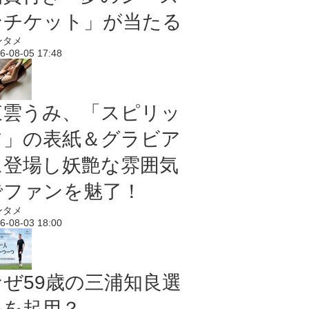
ンチケット」が当たる
ンタメ
6-08-05 17:48
東雲うみ、「スピリッ
ツ」の表紙＆グラビア
に登場し妖艶な雰囲気
でファンを魅了！
ンタメ
6-08-03 18:00
なぜ59歳の三浦知良選
手を起用？