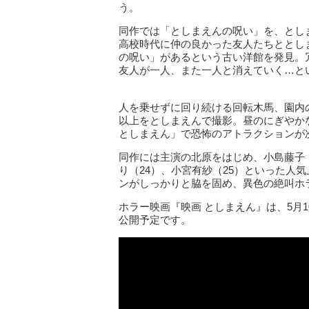
う。
同作では「としまえんの呪い」を、とし
高校時代に仲の良かった友人たちととし
の呪い」があるという古い洋館を発見。
友人が一人、また一人と消えていく…と
人を乗せずに回り続ける回転木馬、園内
以上をとしまえんで撮影。昼のにぎやか
としまえん」で恐怖のアトラクションが
同作には主演の北原をはじめ、小島藤子（
り（24）、小宮有紗（25）といった人
ンがしっかりと脇を固め、異色の絶叫ホ
ホラー映画『映画 としまえん』は、5月
公開予定です。