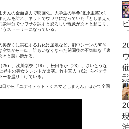
まえんの全面協力で映画化。大学生の早希(北原里英)が、
まえんを訪れ、ネットでウワサになっていた「としまえん
冗談半分でウワサを試すと恐ろしい現象が次々と起こり、
いうストーリーになっている。
「
の奥深くに実在するお化け屋敷など、劇中シーンの90％
な空気から一転、誰もいなくなった閉園後の不気味な「裏
次々と襲い掛かる。
25）、浅川梨奈（19）、松田るか（23）、さいとうな
気上昇中の美女タレントが出演。竹中直人（62）らベテラ
エ
ラーを盛り上げている。
202
10日から「ユナイテッド・シネマとしまえん」ほかで全国
2