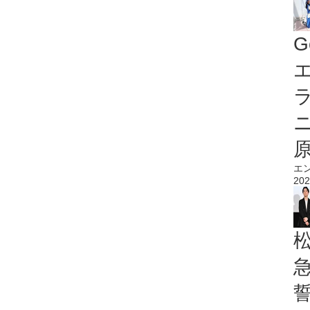
G
エ
エ
202