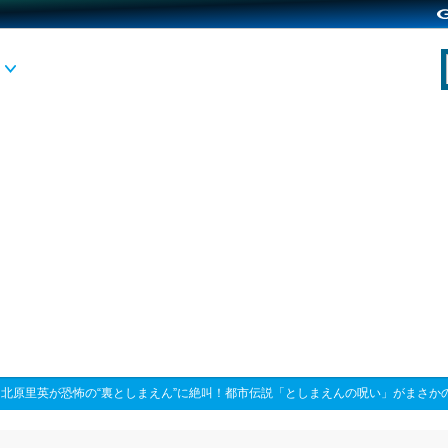
>
北原里英が恐怖の“裏としまえん”に絶叫！都市伝説「としまえんの呪い」がまさか