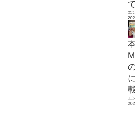
エ
202
M
エ
202