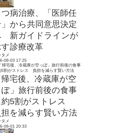
うつ病治療、「医師任
せ」から共同意思決定
へ 新ガイドラインが
示す診療改革
ンタメ
6-08-03 17:25
「帰宅後、冷蔵庫が空
っぽ」旅行前後の食事
に約5割がストレス
負担を減らす賢い方法
ンタメ
6-08-01 20:33