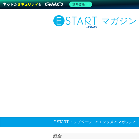
無料診断
マガジン
E START トップページ
>
エンタメ
>
マガジン
総合