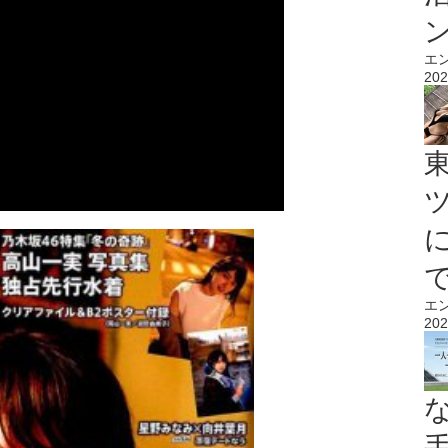
エ
202
エ
202