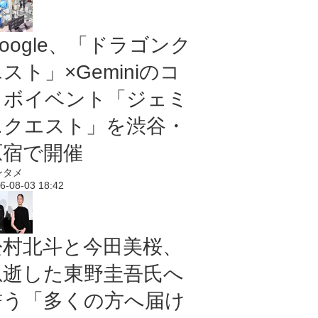
oogle、「ドラゴンク
スト」×Geminiのコ
ラボイベント「ジェミ
ニクエスト」を渋谷・
原宿で開催
ンタメ
6-08-03 18:42
松村北斗と今田美桜、
急逝した東野圭吾氏へ
誓う「多くの方へ届け