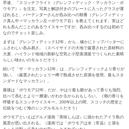
早速、『スコッチフライト（グレンフィディック・マッカラン・ボ
ウモア）』を注文。写真と解説付きのプレートに入ったグラスが運
ばれると、バーテンダーさんが呑み比べの順番（グレンフィディッ
ク真ん中⇒マッカラン左⇒ボウモア右）を教えてくれます。実はど
れも呑んだことのあるウイスキーですが、呑み比べするのは初めて
なのでチョット楽しみ。
まずは「グレンフィディック12年」から…確かにトップバッターに
ふさわしい呑み易さ。（スペイサイドの大地で厳選された原材料の
大麦、ハイランド地域の新鮮な空気と小型蒸溜釜でつくられた素晴
らしい味わいのモルトだそう）
続いて「ザ・マッカラン12年」は…グレンフィディックより香りが
強い。（厳選されたシェリー樽で熟成させた原酒を使用。最もスタ
ンダードなマッカラン）。
最後は「ボウモア12年」だが…やはり最も癖があって香りも強烈。
比べて呑むとより一層違いがわかるからおもしろい。（潮の香りを
呼吸するスコッチウイスキー。200年以上の間、スコッチの歴史と
伝統をつむぐ海のシングルモルトだそう）
ボウモアといえばグルメ漫画『美味しんぼ』に描かれたアイラ島の
風景が思い出される。（漫画では「ボウモアは水（常温）と酒を