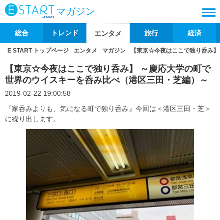
マガジン
総合
トレンド
旅行
経済
エンタメ
E START トップページ
エンタメ
マガジン
【東京☆今夜はここで独り呑み】
【東京☆今夜はここで独り呑み】 ～慶応大学の町で
世界のウイスキーを呑み比べ（港区三田・芝編）～
2019-02-22 19:00:58
『家呑みよりも、気になる町で独り呑み』今回は＜港区三田・芝＞
に繰り出します。