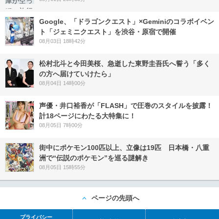
Google、「ドラゴンクエスト」×Geminiのコラボイベン
ト「ジェミニクエスト」を渋谷・原宿で開催
08月03日 18時42分
松村北斗と今田美桜、急逝した東野圭吾氏へ誓う「多く
の方へ届けていけたら」
08月04日 14時00分
声優・井口裕香が「FLASH」で圧巻のスタイルを披露！
計18ページにわたる大特集に！
08月05日 7時00分
街中にポケモン100匹以上、立像は19匹 日本橋・八重
洲で“伝説のポケモン”を巡る謎解き
08月05日 15時55分
ページの先頭へ
プライバシー