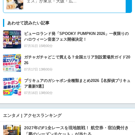
ェス」が東京・大阪・広...
あわせて読みたい記事
ピューロランド発「SPOOKY PUMPKIN 2026」一夜限りの
ハロウィーン音楽フェス開催決定！
07月31日 15時00分
ガチャガチャどこで買える？全国エリア別設置場所ガイド20
26
07月17日 13時00分
プリキュアのガシャポン全種類まとめ2026【名探偵プリキュ
ア最新9選】
07月16日 13時00分
エンタメ | アクセスランキング
2027年のF1全レースを現地観戦！ 航空券・宿泊費付き
「夢のシーズンチケット」が当たる