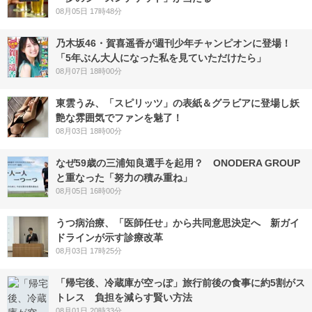
08月05日 17時48分
乃木坂46・賀喜遥香が週刊少年チャンピオンに登場！
「5年ぶん大人になった私を見ていただけたら」
08月07日 18時00分
東雲うみ、「スピリッツ」の表紙＆グラビアに登場し妖
艶な雰囲気でファンを魅了！
08月03日 18時00分
なぜ59歳の三浦知良選手を起用？ ONODERA GROUP
と重なった「努力の積み重ね」
08月05日 16時00分
うつ病治療、「医師任せ」から共同意思決定へ 新ガイ
ドラインが示す診療改革
08月03日 17時25分
「帰宅後、冷蔵庫が空っぽ」旅行前後の食事に約5割がス
トレス 負担を減らす賢い方法
08月01日 20時33分