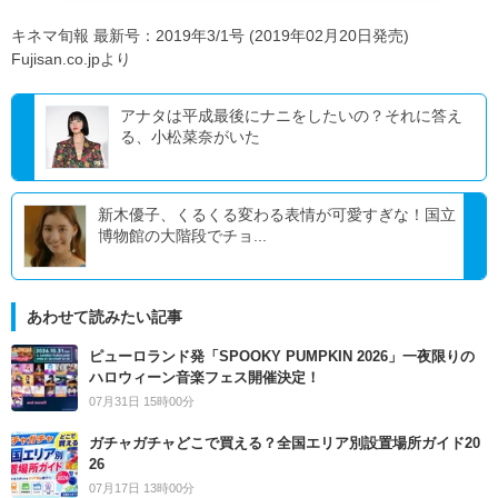
キネマ旬報 最新号：2019年3/1号 (2019年02月20日発売)
Fujisan.co.jpより
アナタは平成最後にナニをしたいの？それに答え
る、小松菜奈がいた
新木優子、くるくる変わる表情が可愛すぎな！国立
博物館の大階段でチョ...
あわせて読みたい記事
ピューロランド発「SPOOKY PUMPKIN 2026」一夜限りの
ハロウィーン音楽フェス開催決定！
07月31日 15時00分
ガチャガチャどこで買える？全国エリア別設置場所ガイド20
26
07月17日 13時00分