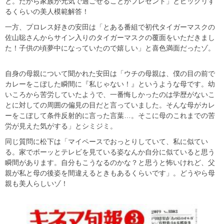
と。だから家族が元気で過ごせることがプレゼント」とビックリす
るくらいの美人模範解答！
一方、プロレス好きの安田は「とある番組で初代タイガーマスクの
佐山聡さんからサイン入りのタイガーマスクの覆面をいただきまし
た！子供の頃夢中になっていたので嬉しい」と喜色満面だったゾ。
自身の母親について聞かれた安田は「ウチの母親は、僕の目の前で
カレーをこぼした瞬間に『私じゃない！』というような母です。幼
いころから苦労していたようで、一番悔しかったのは学歴がないこ
とに対しての周囲の偏見の目だと言っていました。そんな母がカレ
ーをこぼして条件反射的に言った言葉…。そこに母のこれまでの苦
労が見えた気がする」とシミジミ。
同じ質問に松下は「マイペースでおっとりしていて、私に似てい
る。家でボーッとテレビを見ている姿なんか自分に似ていると思う
瞬間があります。自分もこうなるのかな？と思うと怖いけれど、父
親が私と母の後姿を間違えるときもあるくらいです」。どうやら母
親も美人らしいゾ！