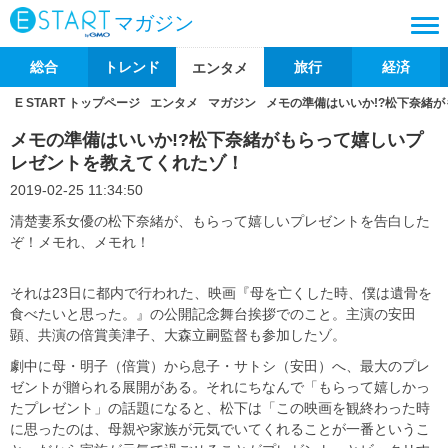
マガジン
総合
トレンド
旅行
経済
エンタメ
E START トップページ
エンタメ
マガジン
メモの準備はいいか!?松下奈緒
メモの準備はいいか!?松下奈緒がもらって嬉しいプ
レゼントを教えてくれたゾ！
2019-02-25 11:34:50
清楚妻系女優の松下奈緒が、もらって嬉しいプレゼントを告白した
ぞ！メモれ、メモれ！
それは23日に都内で行われた、映画『母を亡くした時、僕は遺骨を
食べたいと思った。』の公開記念舞台挨拶でのこと。主演の安田
顕、共演の倍賞美津子、大森立嗣監督も参加したゾ。
劇中に母・明子（倍賞）から息子・サトシ（安田）へ、最大のプレ
ゼントが贈られる展開がある。それにちなんで「もらって嬉しかっ
たプレゼント」の話題になると、松下は「この映画を観終わった時
に思ったのは、母親や家族が元気でいてくれることが一番というこ