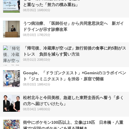
と重なった「努力の積み重ね」
08月05日 16時00分
うつ病治療、「医師任せ」から共同意思決定へ 新ガイ
ドラインが示す診療改革
08月03日 17時25分
「帰宅後、冷蔵庫が空っぽ」旅行前後の食事に約5割がス
トレス 負担を減らす賢い方法
08月01日 20時33分
Google、「ドラゴンクエスト」×Geminiのコラボイベン
ト「ジェミニクエスト」を渋谷・原宿で開催
08月03日 18時42分
松村北斗と今田美桜、急逝した東野圭吾氏へ誓う「多く
の方へ届けていけたら」
08月04日 14時00分
街中にポケモン100匹以上、立像は19匹 日本橋・八重
洲で“伝説のポケモン”を巡る謎解き