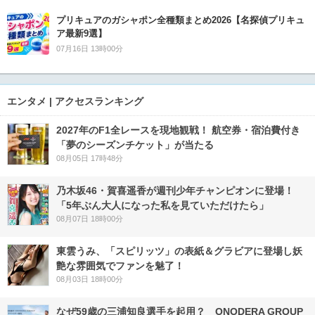
プリキュアのガシャポン全種類まとめ2026【名探偵プリキュ
ア最新9選】
07月16日 13時00分
エンタメ | アクセスランキング
2027年のF1全レースを現地観戦！ 航空券・宿泊費付き
「夢のシーズンチケット」が当たる
08月05日 17時48分
乃木坂46・賀喜遥香が週刊少年チャンピオンに登場！
「5年ぶん大人になった私を見ていただけたら」
08月07日 18時00分
東雲うみ、「スピリッツ」の表紙＆グラビアに登場し妖
艶な雰囲気でファンを魅了！
08月03日 18時00分
なぜ59歳の三浦知良選手を起用？ ONODERA GROUP