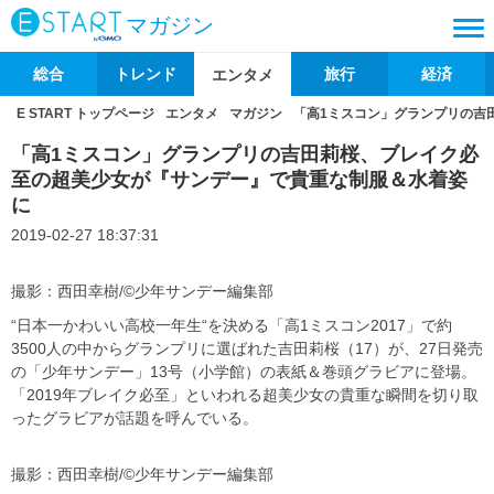
マガジン
総合
トレンド
旅行
経済
エンタメ
E START トップページ
エンタメ
マガジン
「高1ミスコン」グランプリの吉
「高1ミスコン」グランプリの吉田莉桜、ブレイク必
至の超美少女が『サンデー』で貴重な制服＆水着姿
に
2019-02-27 18:37:31
撮影：西田幸樹/©少年サンデー編集部
“日本一かわいい高校一年生“を決める「高1ミスコン2017」で約
3500人の中からグランプリに選ばれた吉田莉桜（17）が、27日発売
の「少年サンデー」13号（小学館）の表紙＆巻頭グラビアに登場。
「2019年ブレイク必至」といわれる超美少女の貴重な瞬間を切り取
ったグラビアが話題を呼んでいる。
撮影：西田幸樹/©少年サンデー編集部