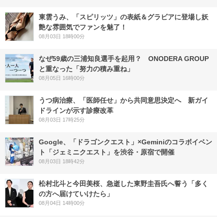
東雲うみ、「スピリッツ」の表紙＆グラビアに登場し妖
艶な雰囲気でファンを魅了！
08月03日 18時00分
なぜ59歳の三浦知良選手を起用？ ONODERA GROUP
と重なった「努力の積み重ね」
08月05日 16時00分
うつ病治療、「医師任せ」から共同意思決定へ 新ガイ
ドラインが示す診療改革
08月03日 17時25分
Google、「ドラゴンクエスト」×Geminiのコラボイベン
ト「ジェミニクエスト」を渋谷・原宿で開催
08月03日 18時42分
松村北斗と今田美桜、急逝した東野圭吾氏へ誓う「多く
の方へ届けていけたら」
08月04日 14時00分