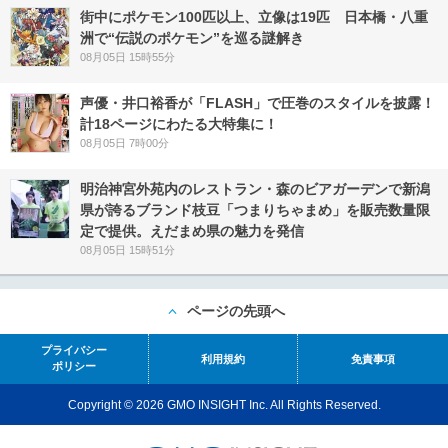
街中にポケモン100匹以上、立像は19匹 日本橋・八重
洲で“伝説のポケモン”を巡る謎解き
08月05日 15時55分
声優・井口裕香が「FLASH」で圧巻のスタイルを披露！
計18ページにわたる大特集に！
08月05日 7時00分
明治神宮外苑内のレストラン・森のビアガーデンで新潟
県が誇るブランド枝豆「つまりちゃまめ」を販売数量限
定で提供。えだまめ県の魅力を発信
08月05日 15時51分
ページの先頭へ
プライバシー
利用規約
免責事項
ポリシー
Copyright © 2026 GMO INSIGHT Inc. All Rights Reserved.