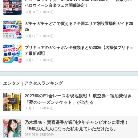
ハロウィーン音楽フェス開催決定！
07月31日 15時00分
ガチャガチャどこで買える？全国エリア別設置場所ガイド20
26
07月17日 13時00分
プリキュアのガシャポン全種類まとめ2026【名探偵プリキュ
ア最新9選】
07月16日 13時00分
エンタメ | アクセスランキング
2027年のF1全レースを現地観戦！ 航空券・宿泊費付き
「夢のシーズンチケット」が当たる
08月05日 17時48分
乃木坂46・賀喜遥香が週刊少年チャンピオンに登場！
「5年ぶん大人になった私を見ていただけたら」
08月07日 18時00分