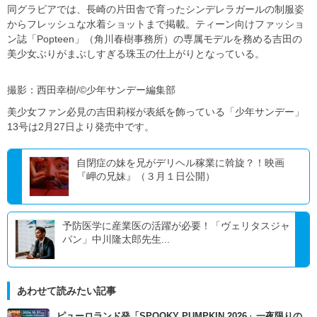
同グラビアでは、長崎の片田舎で育ったシンデレラガールの制服姿
からフレッシュな水着ショットまで掲載。ティーン向けファッショ
ン誌「Popteen」（角川春樹事務所）の専属モデルを務める吉田の
美少女ぶりがまぶしすぎる珠玉の仕上がりとなっている。
撮影：西田幸樹/©少年サンデー編集部
美少女ファン必見の吉田莉桜が表紙を飾っている「少年サンデー」
13号は2月27日より発売中です。
自閉症の妹を兄がデリヘル稼業に斡旋？！映画
『岬の兄妹』（３月１日公開）
予防医学に産業医の活躍が必要！「ヴェリタスジャ
パン」中川隆太郎先生...
あわせて読みたい記事
ピューロランド発「SPOOKY PUMPKIN 2026」一夜限りの