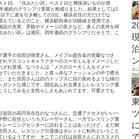
ト10、『住みたい区』ベスト10と興味深いものが発
2年連続のグランプリ受賞と相成りました。結果としては2
位以下に差を引き離しての1位。横浜在住の方だけでな
増えているとのこと。横浜駅自体が10路線を使用でき、
2
施設の充実、景観やイメージの良さなど、多くの支持を得
住みたい区』は港区。四年連続のグランプリだそうで、こ
。
グ選手の吉田沙保里さん、メイプル超合金の安藤なつさ
ぞれマスコットキャラクターのスーモくんをイメージした
れぞれ登場。なつさんは「メスのスーモくんをイメー
エ
せていただきました」と真っ赤なファッションの中で襟元
202
た。また吉田さんは白のトップスに目の覚めるような緑の
レガントな感じです。闘志あふれる勇ましいレスリング選
こうしてみると女性らしさもあふれてます。可愛さでも
。
杉並区の高円寺在住のなつさんに、交通アクセスがいい一
中野に在住というカズレーザーさん。一方でレスリング選
トレーニングセンターに訪れることはあったけど、まだ都
吉田さん。レスリング引退後はタレントに転向ということ
ているようですが、そこでこの日は吉田さんにおススメの