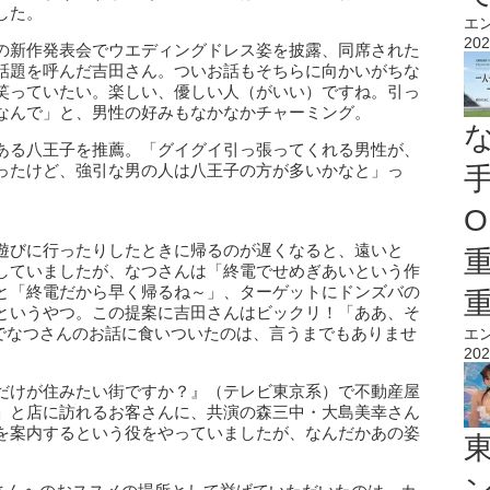
した。
エ
202
の新作発表会でウエディングドレス姿を披露、同席された
話題を呼んだ吉田さん。ついお話もそちらに向かいがちな
笑っていたい。楽しい、優しい人（がいい）ですね。引っ
なんで」と、男性の好みもなかなかチャーミング。
ある八王子を推薦。「グイグイ引っ張ってくれる男性が、
ったけど、強引な男の人は八王子の方が多いかなと」っ
O
遊びに行ったりしたときに帰るのが遅くなると、遠いと
していましたが、なつさんは「終電でせめぎあいという作
と「終電だから早く帰るね～」、ターゲットにドンズバの
というやつ。この提案に吉田さんはビックリ！「ああ、そ
情でなつさんのお話に食いついたのは、言うまでもありませ
エ
202
だけが住みたい街ですか？』（テレビ東京系）で不動産屋
」と店に訪れるお客さんに、共演の森三中・大島美幸さん
を案内するという役をやっていましたが、なんだかあの姿