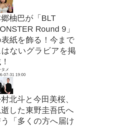
本郷柚巴が「BLT
ONSTER Round 9」
の表紙を飾る！今まで
にはないグラビアを掲
載！
ンタメ
6-07-31 19:00
松村北斗と今田美桜、
急逝した東野圭吾氏へ
誓う「多くの方へ届け