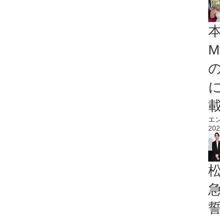
M
エ
202