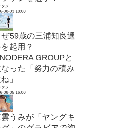
ンタメ
6-08-03 18:00
なぜ59歳の三浦知良選
手を起用？
NODERA GROUPと
重なった「努力の積み
重ね」
ンタメ
6-08-05 16:00
東雲うみが「ヤングキ
ング」のグラビアで泡