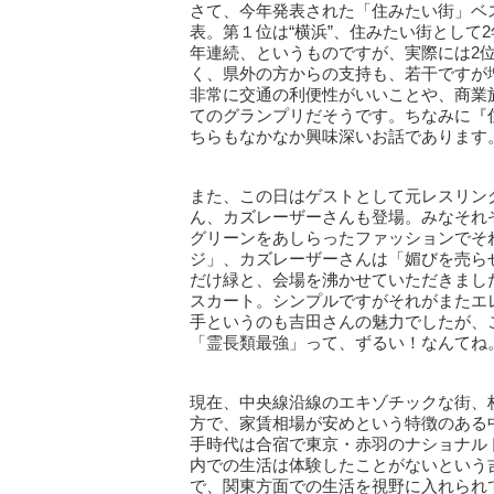
さて、今年発表された「住みたい街」ベス
表。第１位は“横浜”、住みたい街として
年連続、というものですが、実際には2
く、県外の方からの支持も、若干ですが
非常に交通の利便性がいいことや、商業
てのグランプリだそうです。ちなみに『
ちらもなかなか興味深いお話であります
また、この日はゲストとして元レスリン
ん、カズレーザーさんも登場。みなそれ
グリーンをあしらったファッションでそ
ジ」、カズレーザーさんは「媚びを売ら
だけ緑と、会場を沸かせていただきまし
スカート。シンプルですがそれがまたエ
手というのも吉田さんの魅力でしたが、
「霊長類最強」って、ずるい！なんてね
現在、中央線沿線のエキゾチックな街、
方で、家賃相場が安めという特徴のある
手時代は合宿で東京・赤羽のナショナル
内での生活は体験したことがないという
で、関東方面での生活を視野に入れられ