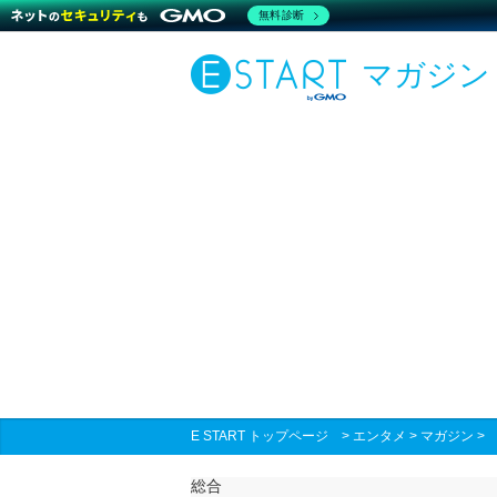
無料診断
マガジン
E START トップページ
>
エンタメ
>
マガジン
総合