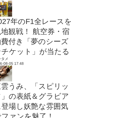
027年のF1全レースを
現地観戦！ 航空券・宿
泊費付き「夢のシーズ
ンチケット」が当たる
ンタメ
6-08-05 17:48
東雲うみ、「スピリッ
ツ」の表紙＆グラビア
に登場し妖艶な雰囲気
でファンを魅了！