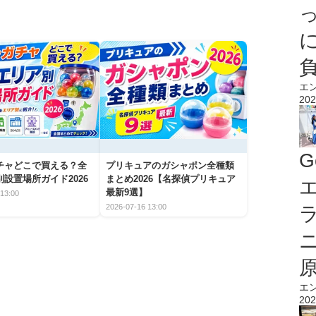
エ
202
G
チャどこで買える？全
プリキュアのガシャポン全種類
設置場所ガイド2026
まとめ2026【名探偵プリキュア
エ
最新9選】
13:00
2026-07-16 13:00
エ
202