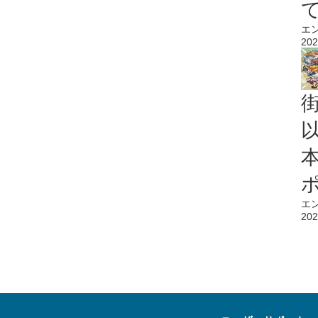
エ
202
エ
202