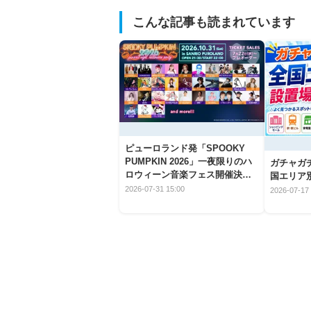
こんな記事も読まれています
ピューロランド発「SPOOKY
PUMPKIN 2026」一夜限りのハ
ガチャガ
ロウィーン音楽フェス開催決
国エリア別
定！
2026-07-31 15:00
2026-07-17 