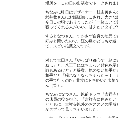
場所を、この日の出演者でトークされま
ちなみに昨日はデザイナー・桂由美さん
武井壮さんにお姫様抱っこされ、大きな
今日この頃でありましたが「一緒にいて
張ってくれる人がいい。甘えたいタイプ
するとなつさん、すかさず自身の地元で
好みと聞いたので。江の島かどっちか迷
て、スゴい推薦文ですが…
対して吉田さん「やっぱり都心で一緒に
ね…」と、八王子にはちょっと難色を示
戦もあるけど」と提案。気のない相手だ
相手だと「帰れなくなっちゃった～！」
の手で行くの!?」非常にトキめいた表
ん（笑）。
ちなみになつさん、以前ドラマ『吉祥寺
の店員の役を担当、「吉祥寺に住みたい
とともに、吉祥寺以外のおススメの場所
がダブって見えちゃいました。