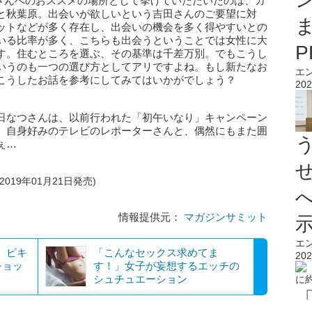
田さんへのおススメの場所として挙げていただいたのは、カ
と秋葉原。出会いが欲しいという吉田さんのご要望に対
ットなどが多く存在し、出会いの機会を多く得やすいとの
いる比率が多く、こちらも出会うということでは女性に大
す。住むところを選ぶ、その基準は千差万別。でもこうし
いうのも一つの選び方としてアリですよね。もし新たなお
エ
こうしたお話を参考にしてみてはいかがでしょう？
202
日なつさんは、以前行われた「初午いなり」キャンペーン
、自身好みのテレビのレポーターさんと、偶然にもまた囲
ぇ…
019年01月21日発売)
情報提供元：
マガジンサミット
エ
）、ビキ
「こんなセックス求めてま
202
ショッ
す！」女子が妄想するエッチの
シュチュエーション