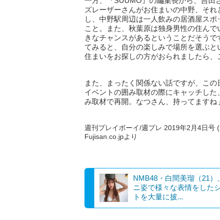
一方、『SUUMO』の編集長から、吉
ズレーザーさんがお住まいの中野、それ
し、中野駅周辺は一人飲みの居酒屋スポ
こと。また、秋葉原は独身男性の住んで
きなチャンスがあるということだそうで
てみると、自分の楽しみで場所を選ぶと
住まいをお探しの方がおられましたら、
また、まったく関係ない話ですが、この
イベントの囲み取材の際にキャッチした
み取材で再開。なつさん、持ってますね
週刊プレイボーイ/週プレ 2019年2月4日号 (2
Fujisan.co.jpより
NMB48・白間美瑠（21
ニ姿で様々な表情をした
トを大量に披...