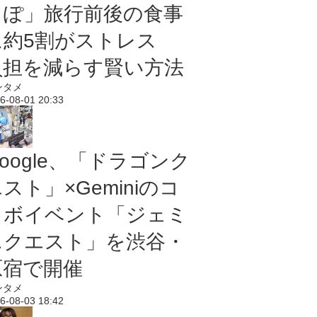
っぽ」旅行前後の食事
に約5割がストレス
負担を減らす賢い方法
ンタメ
6-08-01 20:33
oogle、「ドラゴンク
スト」×Geminiのコ
ラボイベント「ジェミ
ニクエスト」を渋谷・
原宿で開催
ンタメ
6-08-03 18:42