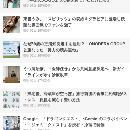
08月07日 18時00分
東雲うみ、「スピリッツ」の表紙＆グラビアに登場し妖
艶な雰囲気でファンを魅了！
08月03日 18時00分
なぜ59歳の三浦知良選手を起用？ ONODERA GROUP
と重なった「努力の積み重ね」
08月05日 16時00分
うつ病治療、「医師任せ」から共同意思決定へ 新ガイ
ドラインが示す診療改革
08月03日 17時25分
「帰宅後、冷蔵庫が空っぽ」旅行前後の食事に約5割がス
トレス 負担を減らす賢い方法
08月01日 20時33分
Google、「ドラゴンクエスト」×Geminiのコラボイベン
ト「ジェミニクエスト」を渋谷・原宿で開催