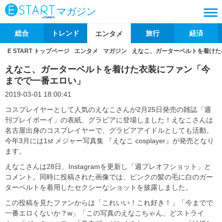
マガジン
総合
トレンド
旅行
経済
エンタメ
E START トップページ
エンタメ
マガジン
えなこ、ガーターベルトを着けた
えなこ、ガーターベルトを着けた衣装にファン「今
までで一番エロい」
2019-03-01 18:00:41
コスプレイヤーとして人気のえなこさんが2月25日発売の雑誌「週
刊プレイボーイ」の表紙、グラビアに登場しました！えなこさんは
名古屋出身のコスプレイヤーで、グラビアアイドルとしても活動。
今年3月には1st メジャー写真集 『えなこ cosplayer』が発売となり
ます。
えなこさんは28日、Instagramを更新し「週プレオフショット」と
コメント。同時に投稿された画像では、ピンクの髪の毛に白のガー
ターベルトを着用したセクシーなショットを披露しました。
この投稿を見たファンからは「これいい！これ好き！」「今までで
一番エロくないか？w」「この写真のえなこちゃん、どストライ