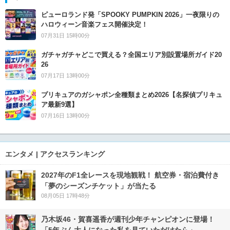
ピューロランド発「SPOOKY PUMPKIN 2026」一夜限りの
ハロウィーン音楽フェス開催決定！
07月31日 15時00分
ガチャガチャどこで買える？全国エリア別設置場所ガイド20
26
07月17日 13時00分
プリキュアのガシャポン全種類まとめ2026【名探偵プリキュ
ア最新9選】
07月16日 13時00分
エンタメ | アクセスランキング
2027年のF1全レースを現地観戦！ 航空券・宿泊費付き
「夢のシーズンチケット」が当たる
08月05日 17時48分
乃木坂46・賀喜遥香が週刊少年チャンピオンに登場！
「5年ぶん大人になった私を見ていただけたら」