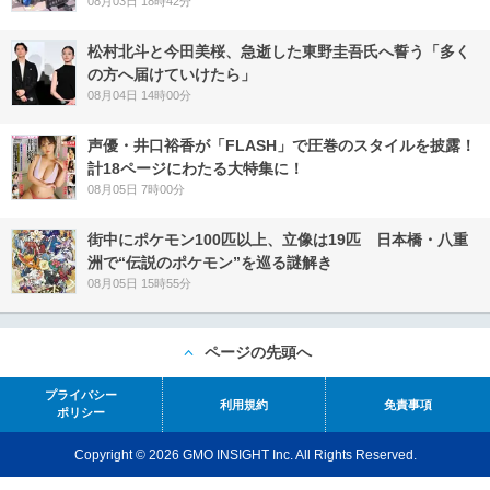
08月03日 18時42分
松村北斗と今田美桜、急逝した東野圭吾氏へ誓う「多く
の方へ届けていけたら」
08月04日 14時00分
声優・井口裕香が「FLASH」で圧巻のスタイルを披露！
計18ページにわたる大特集に！
08月05日 7時00分
街中にポケモン100匹以上、立像は19匹 日本橋・八重
洲で“伝説のポケモン”を巡る謎解き
08月05日 15時55分
ページの先頭へ
プライバシー
利用規約
免責事項
ポリシー
Copyright © 2026 GMO INSIGHT Inc. All Rights Reserved.