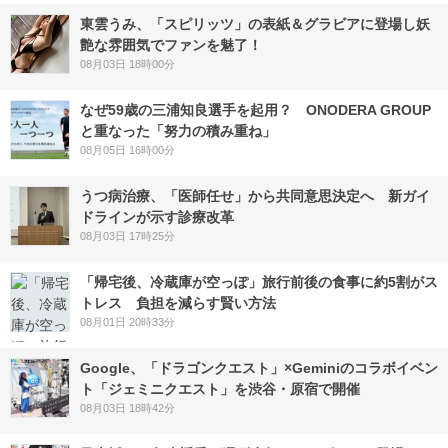
東雲うみ、「スピリッツ」の表紙＆グラビアに登場し妖
艶な雰囲気でファンを魅了！
08月03日 18時00分
なぜ59歳の三浦知良選手を起用？ ONODERA GROUP
と重なった「努力の積み重ね」
08月05日 16時00分
うつ病治療、「医師任せ」から共同意思決定へ 新ガイ
ドラインが示す診療改革
08月03日 17時25分
「帰宅後、冷蔵庫が空っぽ」旅行前後の食事に約5割がス
トレス 負担を減らす賢い方法
08月01日 20時33分
Google、「ドラゴンクエスト」×Geminiのコラボイベン
ト「ジェミニクエスト」を渋谷・原宿で開催
08月03日 18時42分