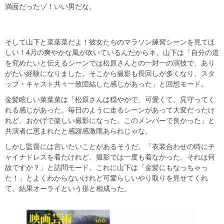
満面だったゾ！いい男だな。
そして山下と菜葉菜だよ！彼女たちのマラソン練習シーンを見てほ
しい！4月の爽やかな風が吹いているんだからネ。山下は「自分の道
を究めたいと伝えるシーンでは松原さんとの一対一の演技で、あり
がたい経験になりました。そこから撮影も長回しが多くなり、スタ
ッフ・キャスト共々一致団結した感じがあった」と回想モード。
金髪眩しい菜葉菜は「松原さんは穏やかで、可愛くて、見守ってく
れる感じがあった。毎日のように走るシーンがあって大変だったけ
れど、おかげで楽しい撮影になった。このメンバーで良かった」と
共演者に恵まれたと感謝感激雨あられじゃな。
しかし監督には言いたいことがあるそうだ。「衣装合わせの時にチ
ャイナドレスを着たけれど、撮影では一度も着なかった。それは何
故ですか？」と詰問モード。これに山下は「金髪にもなっちゃっ
た！」とよくわからないけれど可愛らしいやり取りを見せてくれ
て、結果オーライという形と相成った。