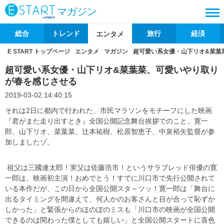
マガジン
総合
トレンド
旅行
経済
エンタメ
E START トップページ
エンタメ
マガジン
超可愛い系女優・山下リオ&菜葉
超可愛い系女優・山下リオ&菜葉菜、可愛いやり取り
が春を感じさせる
2019-03-02 14:40:15
それは2日に都内で行われた、市民マラソンをモチーフにした映画
『君がまた走り出すとき』全国公開記念舞台挨拶でのこと。寛一
郎、山下リオ、菜葉菜、辻本祐樹、松原智恵子、中泉裕矢監督が参
加しましたゾ。
祖父は三國連太郎！実父は佐藤浩市！というサラブレッド俳優の寛
一郎は、映画初主演！おめでとう！すでに川口市で先行公開されて
いる本作だが、この日から全国公開スタ～ツッ！寛一郎は「舞台に
出るタイミングを間違えて、何人かのお客さんと目が合って恥ずか
しかった」と緊張からのほのぼのミスも「川口市の映画が全国公開
できるのは関わった僕としても嬉しい」と全国公開スタートに喜色