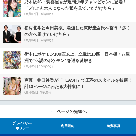
乃木坂46・賀喜遥香が週刊少年チャンピオンに登場！
「5年ぶん大人になった私を見ていただけたら」
08月07日 18時00分
松村北斗と今田美桜、急逝した東野圭吾氏へ誓う「多く
の方へ届けていけたら」
08月04日 14時00分
街中にポケモン100匹以上、立像は19匹 日本橋・八重
洲で“伝説のポケモン”を巡る謎解き
08月05日 15時55分
声優・井口裕香が「FLASH」で圧巻のスタイルを披露！
計18ページにわたる大特集に！
08月05日 7時00分
ページの先頭へ
プライバシー
利用規約
免責事項
ポリシー