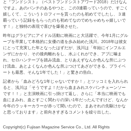
と『フンドシスト』（ベストフンドシストアワード2018）だけなん
ですよ。あのパンチのあるやつと、この3連覇っていうので、すごく
嬉しくて、こういうトロフィーを貰ったのも初めてでしたし、３連
覇っていう記録をもらったのも初めてなのでめちゃめちゃ嬉しいで
す！」と独特の表現で喜びを爆発させた。
昨年はグラビアにアイドル活動に映画にと大活躍で、今年1月にグル
ープを卒業して本格的に女優の道を歩み始めた浅川。2018年は彼女
にとって充実した年となったはずだが、浅川は「年始にインフルエ
ンザにかかり、その後肉離れをし、水ぶくれができ、アブに噛ま
れ、セロハンテープを踏み流血、とりあえずなんか色んな所にぶつ
け流血。あとよくなんか色んな所ぶつけてあざができる、プライベ
ートも最悪、そんな1年でした！」と驚きの告白。
記者から「血みどろな1年じゃないですか！」とツッコミを入れられ
ると、浅川は「そうですよ！だから血まみれスケバンチェーンソー
です！！」と主演映画に引っ掛けて返し、さらに「本当に映画でも
血にまみれ、血とすごく関わりの深い1年だったんですけど、なんか
今年のラッキーカラーが赤って聞いたので、まあそれの先駆けかな
と思っております」と前向きすぎるコメントを繰り出した。
Copyright(c) Fujisan Magazine Service Co., Ltd. All Rights