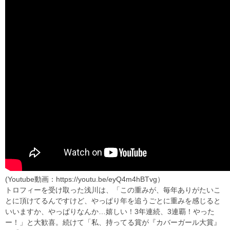
(Youtube動画：https://youtu.be/eyQ4m4hBTvg）
トロフィーを受け取った浅川は、「この重みが、毎年ありがたいこ
とに頂けてるんですけど、やっぱり年を追うごとに重みを感じると
いいますか、やっぱりなんか…嬉しい！3年連続、3連覇！やった
ー！」と大歓喜。続けて「私、持ってる賞が『カバーガール大賞』