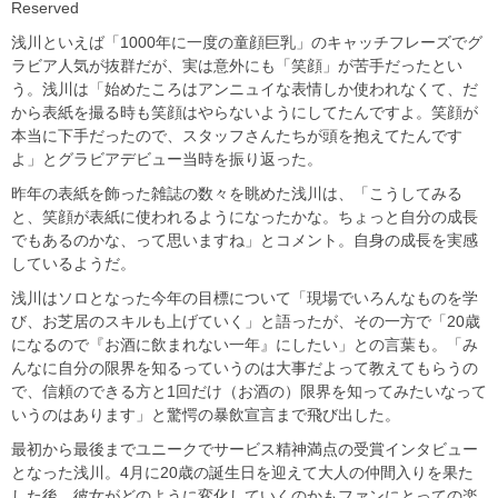
Reserved
浅川といえば「1000年に一度の童顔巨乳」のキャッチフレーズでグ
ラビア人気が抜群だが、実は意外にも「笑顔」が苦手だったとい
う。浅川は「始めたころはアンニュイな表情しか使われなくて、だ
から表紙を撮る時も笑顔はやらないようにしてたんですよ。笑顔が
本当に下手だったので、スタッフさんたちが頭を抱えてたんです
よ」とグラビアデビュー当時を振り返った。
昨年の表紙を飾った雑誌の数々を眺めた浅川は、「こうしてみる
と、笑顔が表紙に使われるようになったかな。ちょっと自分の成長
でもあるのかな、って思いますね」とコメント。自身の成長を実感
しているようだ。
浅川はソロとなった今年の目標について「現場でいろんなものを学
び、お芝居のスキルも上げていく」と語ったが、その一方で「20歳
になるので『お酒に飲まれない一年』にしたい」との言葉も。「み
んなに自分の限界を知るっていうのは大事だよって教えてもらうの
で、信頼のできる方と1回だけ（お酒の）限界を知ってみたいなって
いうのはあります」と驚愕の暴飲宣言まで飛び出した。
最初から最後までユニークでサービス精神満点の受賞インタビュー
となった浅川。4月に20歳の誕生日を迎えて大人の仲間入りを果た
した後、彼女がどのように変化していくのかもファンにとっての楽