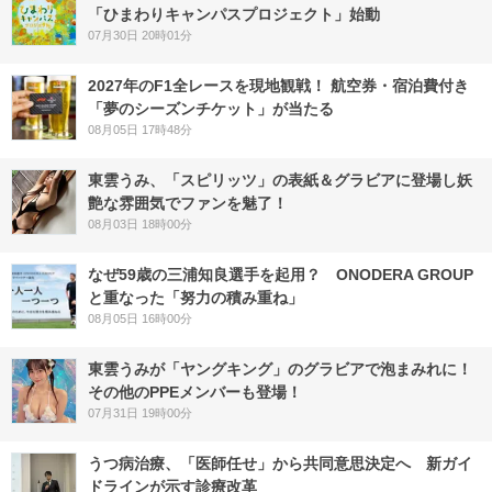
「ひまわりキャンパスプロジェクト」始動
07月30日 20時01分
2027年のF1全レースを現地観戦！ 航空券・宿泊費付き
「夢のシーズンチケット」が当たる
08月05日 17時48分
東雲うみ、「スピリッツ」の表紙＆グラビアに登場し妖
艶な雰囲気でファンを魅了！
08月03日 18時00分
なぜ59歳の三浦知良選手を起用？ ONODERA GROUP
と重なった「努力の積み重ね」
08月05日 16時00分
東雲うみが「ヤングキング」のグラビアで泡まみれに！
その他のPPEメンバーも登場！
07月31日 19時00分
うつ病治療、「医師任せ」から共同意思決定へ 新ガイ
ドラインが示す診療改革