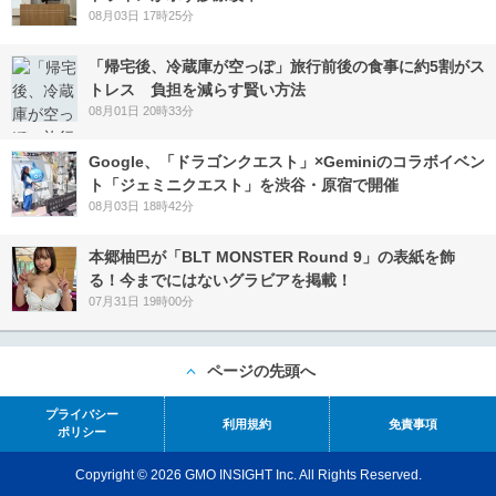
08月03日 17時25分
「帰宅後、冷蔵庫が空っぽ」旅行前後の食事に約5割がス
トレス 負担を減らす賢い方法
08月01日 20時33分
Google、「ドラゴンクエスト」×Geminiのコラボイベン
ト「ジェミニクエスト」を渋谷・原宿で開催
08月03日 18時42分
本郷柚巴が「BLT MONSTER Round 9」の表紙を飾
る！今までにはないグラビアを掲載！
07月31日 19時00分
ページの先頭へ
プライバシー
利用規約
免責事項
ポリシー
Copyright © 2026 GMO INSIGHT Inc. All Rights Reserved.