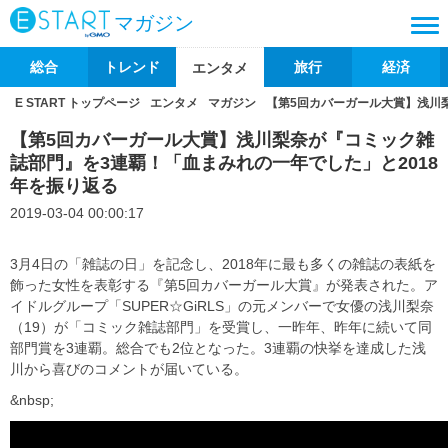
マガジン
総合
トレンド
旅行
経済
エンタメ
E START トップページ
エンタメ
マガジン
【第5回カバーガール大賞】浅川
【第5回カバーガール大賞】浅川梨奈が『コミック雑
誌部門』を3連覇！「血まみれの一年でした」と2018
年を振り返る
2019-03-04 00:00:17
3月4日の「雑誌の日」を記念し、2018年に最も多くの雑誌の表紙を
飾った女性を表彰する『第5回カバーガール大賞』が発表された。ア
イドルグループ「SUPER☆GiRLS」の元メンバーで女優の浅川梨奈
（19）が「コミック雑誌部門」を受賞し、一昨年、昨年に続いて同
部門賞を3連覇。総合でも2位となった。3連覇の快挙を達成した浅
川から喜びのコメントが届いている。
&nbsp;