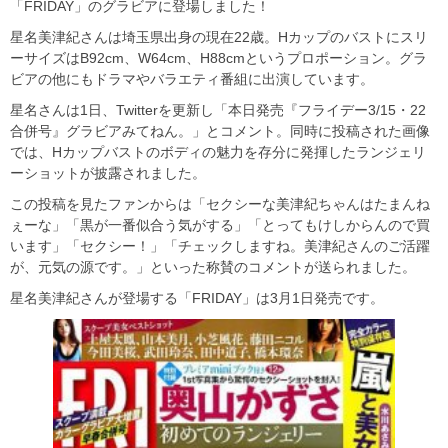
「FRIDAY」のグラビアに登場しました！
星名美津紀さんは埼玉県出身の現在22歳。Hカップのバストにスリ
ーサイズはB92cm、W64cm、H88cmというプロポーション。グラ
ビアの他にもドラマやバラエティ番組に出演しています。
星名さんは1日、Twitterを更新し「本日発売『フライデー3/15・22
合併号』グラビアみてねん。」とコメント。同時に投稿された画像
では、Hカップバストのボディの魅力を存分に発揮したランジェリ
ーショットが披露されました。
この投稿を見たファンからは「セクシーな美津紀ちゃんはたまんね
ぇーな」「黒が一番似合う気がする」「とってもけしからんので買
います」「セクシー！」「チェックしますね。美津紀さんのご活躍
が、元気の源です。」といった称賛のコメントが送られました。
星名美津紀さんが登場する「FRIDAY」は3月1日発売です。