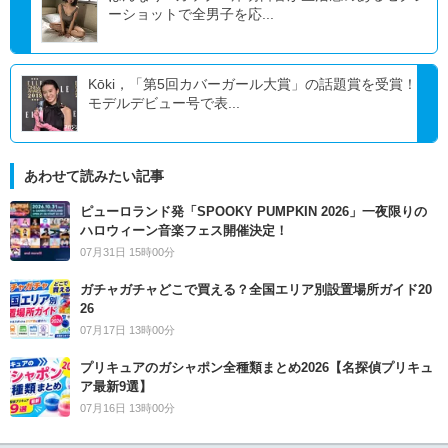
ーショットで全男子を応...
Kōki，「第5回カバーガール大賞」の話題賞を受賞！
モデルデビュー号で表...
あわせて読みたい記事
ピューロランド発「SPOOKY PUMPKIN 2026」一夜限りの
ハロウィーン音楽フェス開催決定！
07月31日 15時00分
ガチャガチャどこで買える？全国エリア別設置場所ガイド20
26
07月17日 13時00分
プリキュアのガシャポン全種類まとめ2026【名探偵プリキュ
ア最新9選】
07月16日 13時00分