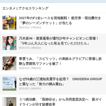
エンタメ | アクセスランキング
2027年のF1全レースを現地観戦！ 航空券・宿泊費付き
「夢のシーズンチケット」が当たる
08月05日 17時48分
乃木坂46・賀喜遥香が週刊少年チャンピオンに登場！
「5年ぶん大人になった私を見ていただけたら」
08月07日 18時00分
東雲うみ、「スピリッツ」の表紙＆グラビアに登場し妖
艶な雰囲気でファンを魅了！
08月03日 18時00分
なぜ59歳の三浦知良選手を起用？ ONODERA GROUP
と重なった「努力の積み重ね」
08月05日 16時00分
うつ病治療、「医師任せ」から共同意思決定へ 新ガイ
ドラインが示す診療改革