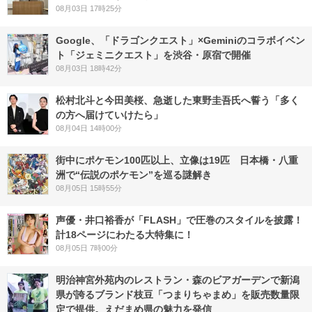
08月03日 17時25分
Google、「ドラゴンクエスト」×Geminiのコラボイベン
ト「ジェミニクエスト」を渋谷・原宿で開催
08月03日 18時42分
松村北斗と今田美桜、急逝した東野圭吾氏へ誓う「多く
の方へ届けていけたら」
08月04日 14時00分
街中にポケモン100匹以上、立像は19匹 日本橋・八重
洲で“伝説のポケモン”を巡る謎解き
08月05日 15時55分
声優・井口裕香が「FLASH」で圧巻のスタイルを披露！
計18ページにわたる大特集に！
08月05日 7時00分
明治神宮外苑内のレストラン・森のビアガーデンで新潟
県が誇るブランド枝豆「つまりちゃまめ」を販売数量限
定で提供。えだまめ県の魅力を発信