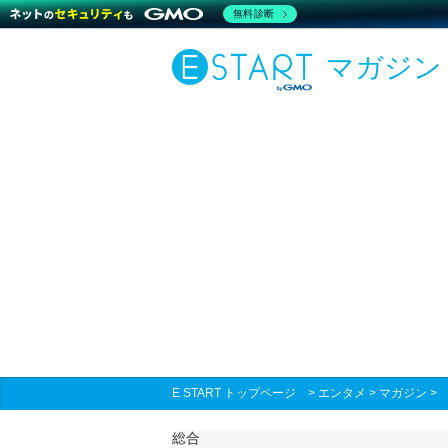
無料診断
マガジン
E START トップページ
>
エンタメ
>
マガジン
総合