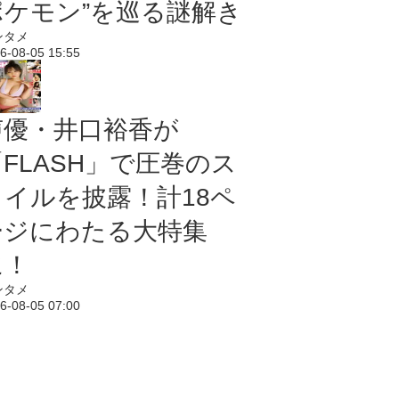
ポケモン”を巡る謎解き
ンタメ
6-08-05 15:55
声優・井口裕香が
「FLASH」で圧巻のス
タイルを披露！計18ペ
ージにわたる大特集
に！
ンタメ
6-08-05 07:00