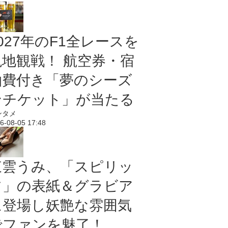
027年のF1全レースを
現地観戦！ 航空券・宿
泊費付き「夢のシーズ
ンチケット」が当たる
ンタメ
6-08-05 17:48
東雲うみ、「スピリッ
ツ」の表紙＆グラビア
に登場し妖艶な雰囲気
でファンを魅了！