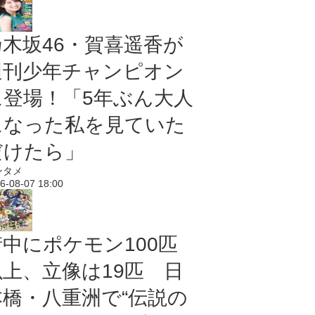
乃木坂46・賀喜遥香が
週刊少年チャンピオン
に登場！「5年ぶん大人
になった私を見ていた
だけたら」
ンタメ
6-08-07 18:00
街中にポケモン100匹
以上、立像は19匹 日
本橋・八重洲で“伝説の