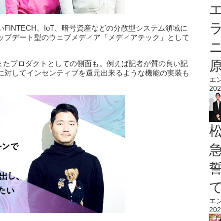
エ
INTECH、IoT、暗号資産などの分散型システム領域に
ップデート型のウェブメディア「メディアテック」として
であり、またプロダクトとしての側面も。例えば記者が質の良い記
に対してインセンティブを還元出来るような機能の実装も
エ
202
エ
202