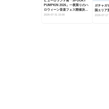
ピューロランド発「SPOOKY
PUMPKIN 2026」一夜限りのハ
ガチャガ
ロウィーン音楽フェス開催決
国エリア別
定！
2026-07-31 15:00
2026-07-17 