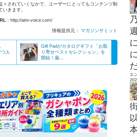
益々されていくなかで、ユーザーにとってもコンテンツ制
ていきます。
RL
：http://aire-voice.com/
情報提供元：
マガジンサミット
れ
Gift Padがカタログギフト「お取
持つ人
り寄せベストセレクション」を
開始！厳...
エ
202