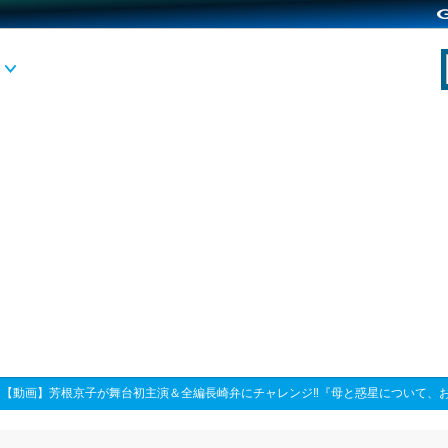
>
【動画】芳根京子が舞台初主演＆全編長崎弁にチャレンジ‼『母と惑星について、