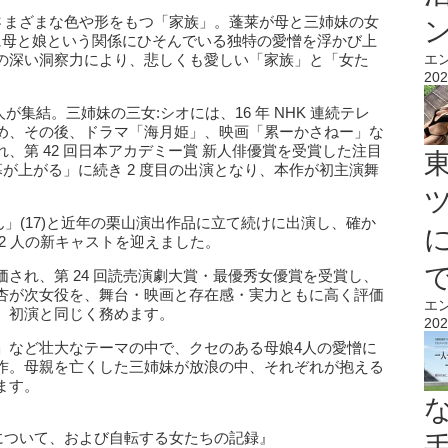
てさまざまな色や形をもつ「家族」。蓬莱が母と三姉妹の女
に母と娘という関係にひそんでいる独特の愛憎を浮かび上
の深い洞察力により、悲しくも愛しい「家族」と「女た
エ
202
。
が集結。三姉妹の三女:シオには、16 年 NHK 連続テレ
め、その後、ドラマ「海月姫」、映画「累ーかさねー」な
、第 42 回日本アカデミー賞 新人俳優賞を受賞した注目
幕が上がる」に続き 2 度目の出演となり、本作が初主演舞
ん」(17)と近年の栗山演出作品に立て続けに出演し、確か
2 人の新キャストを迎えました。
され、第 24 回読売演劇大賞・最優秀女優賞を受賞し、
杏が次女役を、舞台・映画と存在感・実力ともに高く評価
エ
、初演と同じく務めます。
202
」など壮大なテーマの中で、クセのある母娘4人の愛憎に
作。母親を亡くした三姉妹が放浪の中、それぞれが抱える
ます。
星について、および自転する女たちの記録』