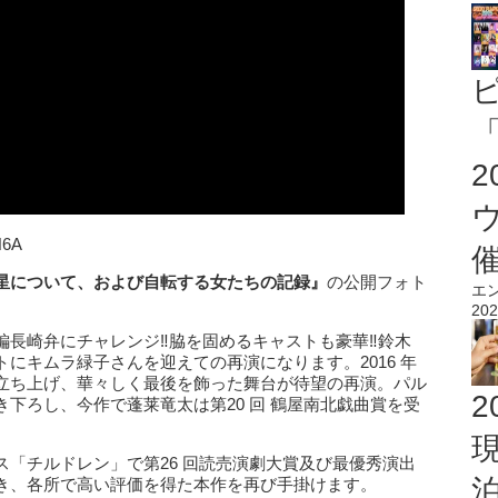
「
N6A
星について、および自転する女たちの記録』
の公開フォト
エ
202
編長崎弁にチャレンジ‼脇を固めるキャストも豪華‼鈴木
にキムラ緑子さんを迎えての再演になります。2016 年
立ち上げ、華々しく最後を飾った舞台が待望の再演。パル
2
下ろし、今作で蓬莱竜太は第20 回 鶴屋南北戯曲賞を受
「チルドレン」で第26 回読売演劇大賞及び最優秀演出
き、各所で高い評価を得た本作を再び手掛けます。