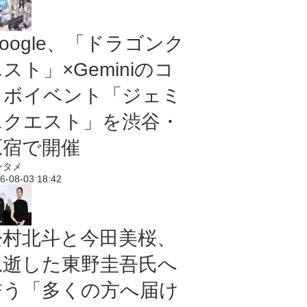
oogle、「ドラゴンク
スト」×Geminiのコ
ラボイベント「ジェミ
ニクエスト」を渋谷・
原宿で開催
ンタメ
6-08-03 18:42
松村北斗と今田美桜、
急逝した東野圭吾氏へ
誓う「多くの方へ届け