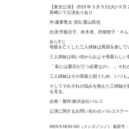
【東京公演】 2019 年 3 月 5 日(火)
長崎にて公演ありあり
作:蓬莱竜太 演出:栗山民也
出演:芳根京子、鈴木杏、田畑智子・キム
あらすじ
母親を亡くした三人姉妹は異国を旅して
三人姉妹は幼い頃からおよそ母親らしい
「 私には重石が三つ必要なの-。 」そ
三人姉妹はその母親と闘うため、いつも
そしてそれぞれの悩みを抱えた三姉妹が
を見る。
企画・製作:株式会社パルコ
公演に関するお問い合わせ:パルコステージ 03-347
MEN’S NON-NO（メンズノンノ） 最新号：2