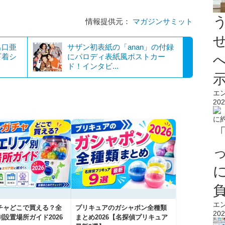
情報提供元：
マガジンサミット
出口亜
サザン初表紙の「anan」の付録
下着シ
にパロディ表紙風ポストカー
ド！インタビ...
エ
202
エ
チャどこで買える？全
プリキュアのガシャポン全種類
202
設置場所ガイド2026
まとめ2026【名探偵プリキュア