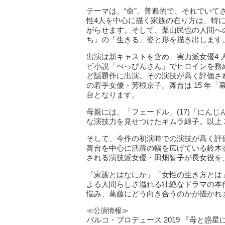
テーマは、“命”。普遍的で、それでい
性4人を中心に描く家族の在り方は、特
がらせます。そして、栗山民也の人間へ
ち」の「生きる」姿と形を描き出します
出演は新キャストを含め、実力派女優4 人
ビ小説「べっぴんさん」でヒロインを務
ど話題作に出演。その演技が高く評価され
の若手女優・芳根京子。舞台は 15 年「
台となります。
母親には、「フェードル」(17)「にんじ
な演技力を見せつけたキムラ緑子。以上 
そして、今作の初演時での演技が高く評価
舞台を中心に活躍の幅を広げている鈴木
される演技派女優・田畑智子が長女役を
「家族とはなにか」「女性の生き方とは
よる人間らしさ溢れる壮絶なドラマの本
悩み、葛藤にどう向き合うのかが描かれ
≪公演情報≫
パルコ・プロデュース 2019 『母と惑