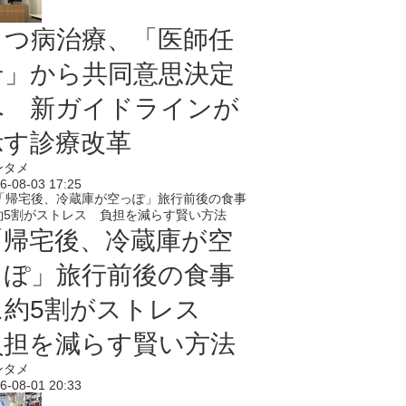
うつ病治療、「医師任
せ」から共同意思決定
へ 新ガイドラインが
示す診療改革
ンタメ
6-08-03 17:25
「帰宅後、冷蔵庫が空
っぽ」旅行前後の食事
に約5割がストレス
負担を減らす賢い方法
ンタメ
6-08-01 20:33