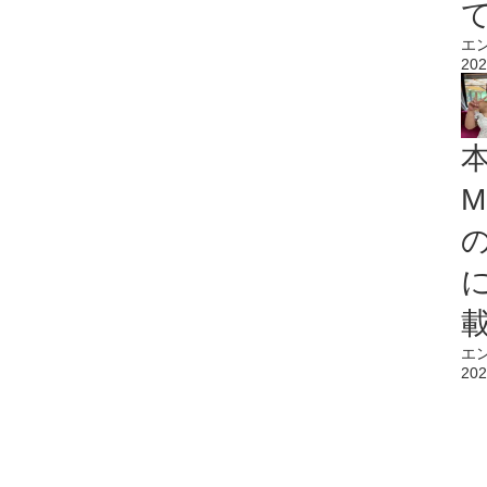
エ
202
M
エ
202