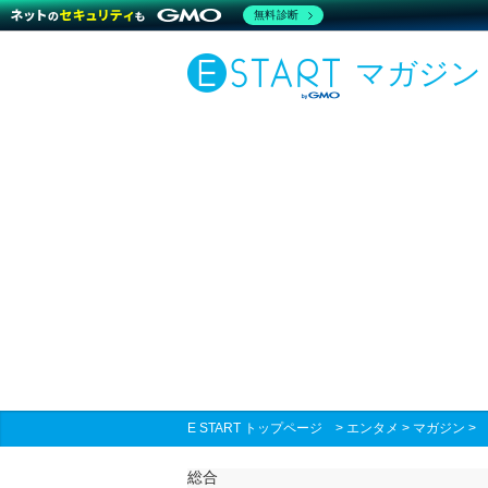
無料診断
マガジン
E START トップページ
>
エンタメ
>
マガジン
総合