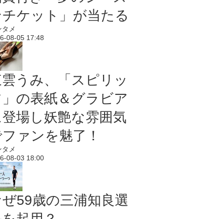
ンチケット」が当たる
ンタメ
6-08-05 17:48
東雲うみ、「スピリッ
ツ」の表紙＆グラビア
に登場し妖艶な雰囲気
でファンを魅了！
ンタメ
6-08-03 18:00
なぜ59歳の三浦知良選
手を起用？