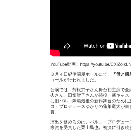
YouTube動画：https://youtu.be/CXlZoIkL
３月４日紀伊國屋ホールにて、
『母と惑
コールが行われました。
公演では、芳根京子さん舞台初主演で全
杏さん、田畑智子さんが続投、新キャスト
に旧パルコ劇場最後の新作舞台のために
コ・プロデュースゆかりの蓬莱竜太が書き
賞。
演出を務めるのは、パルコ・プロデュース
家賞を受賞した栗山民也。初演に引き続