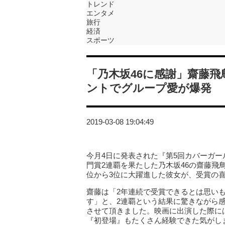
トレンド
エンタメ
旅行
経済
スポーツ
「乃木坂46に感謝」齋藤
ントでグループ愛が爆発
2019-03-08 19:04:49
今月4日に発表された『第5回カバーガ
門賞2連覇を果たした乃木坂46の齋藤飛
位から3位に大躍進した彼女が、受賞の
齋藤は「2年連続で受賞できるとは思い
す」と、2連覇という結果に驚きながら感
させて頂きました。映画に出演した際に
『初登場』もたくさん経験できた気がし