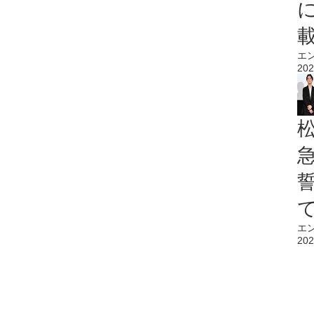
エ
202
エ
202