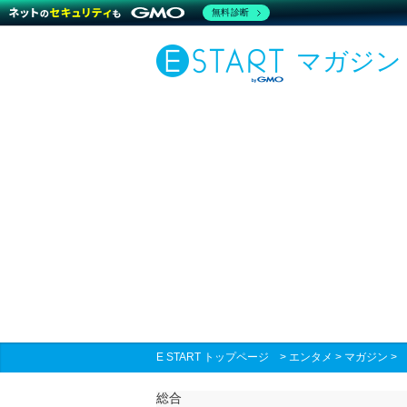
無料診断
マガジン
E START トップページ
>
エンタメ
>
マガジン
総合