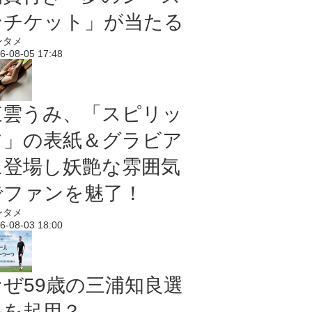
ンチケット」が当たる
ンタメ
6-08-05 17:48
東雲うみ、「スピリッ
ツ」の表紙＆グラビア
に登場し妖艶な雰囲気
でファンを魅了！
ンタメ
6-08-03 18:00
なぜ59歳の三浦知良選
手を起用？