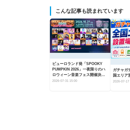
こんな記事も読まれています
ピューロランド発「SPOOKY
PUMPKIN 2026」一夜限りのハ
ガチャガ
ロウィーン音楽フェス開催決
国エリア別
定！
2026-07-31 15:00
2026-07-17 