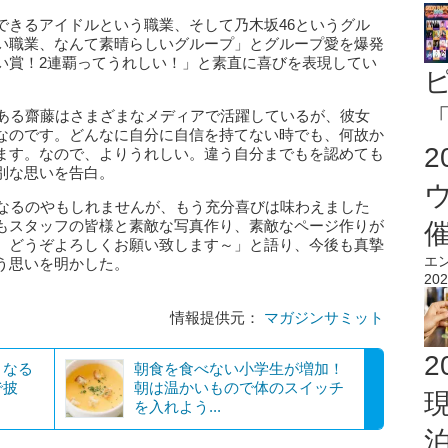
できるアイドルという職業、そして乃木坂46というグル
い職業、なんて素晴らしいグループ」とグループ愛を爆発
い賞！2連覇ってうれしい！」と素直に喜びを表現してい
「
である齋藤はさまざまなメディアで活躍しているが、彼女
なのです。どんなに自分に自信を持てない時でも、何故か
ます。なので、よりうれしい。違う自分までもを認めても
別な思いを告白。
くなるのやもしれませんが、もう充分喜びは味わえました
もスタッフの皆様と素敵な写真作り、素敵なページ作りが
、どうぞよろしくお願い致します～」と語り、今後も真摯
エ
う思いを明かした。
202
情報提供元：
マガジンサミット
2
となる
朝食を食べない小学生が増加！
で披
朝は温かいもので体のスイッチ
を入れよう...