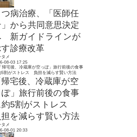
うつ病治療、「医師任
せ」から共同意思決定
へ 新ガイドラインが
示す診療改革
ンタメ
6-08-03 17:25
「帰宅後、冷蔵庫が空
っぽ」旅行前後の食事
に約5割がストレス
負担を減らす賢い方法
ンタメ
6-08-01 20:33