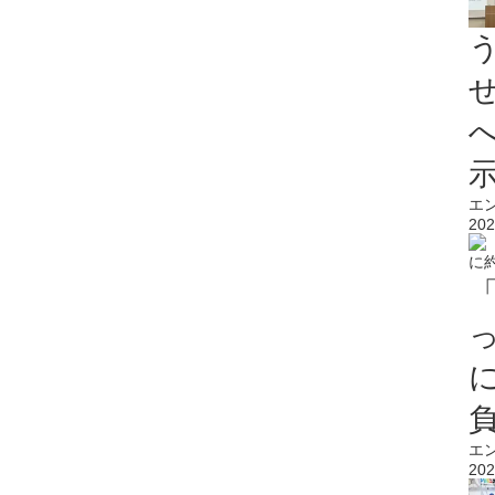
エ
202
エ
202