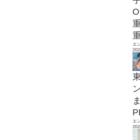
O
エ
202
エ
202