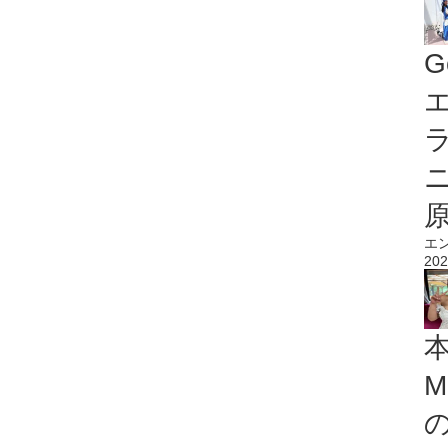
G
エ
エ
202
M